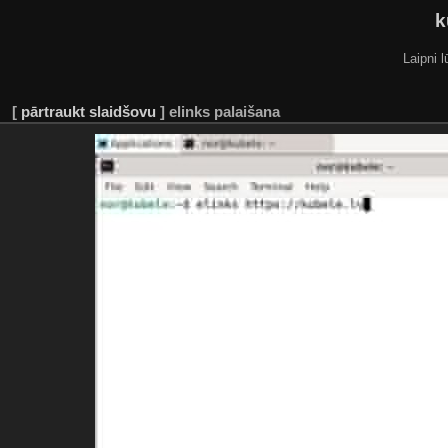
k
Laipni l
[
pārtraukt slaidšovu
]
elinks palaišana