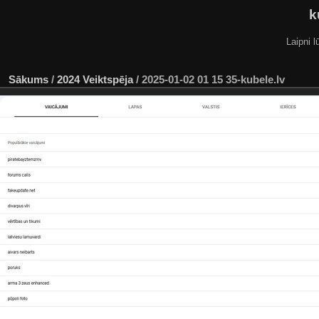
k
Laipni l
Sākums
/
2024 Veiktspēja
/
2025-01-02 01 15 35-kubele.lv