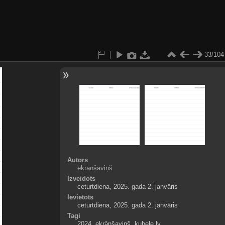
33/104
Autors
ekrānšāviņš
Izveidots
ceturtdiena, 2025. gada 2. janvāris
Ievietots
ceturtdiena, 2025. gada 2. janvāris
Tagi
2024
,
ekrānšaviņš
,
kubele.lv