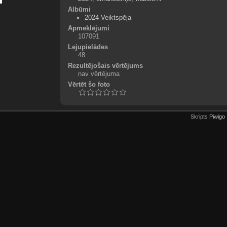
Albūmi
2024 Veiktspēja
Apmeklējumi
107091
Lejupielādes
48
Rezultējošais vērtējums
nav vērtējuma
Vērtēt šo foto
Skripts
Piwigo