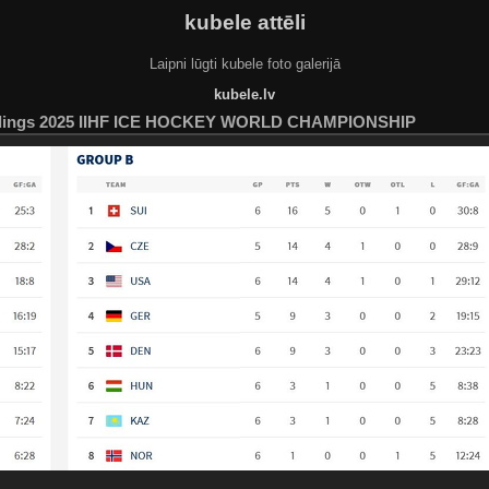
kubele attēli
Laipni lūgti kubele foto galerijā
kubele.lv
tandings 2025 IIHF ICE HOCKEY WORLD CHAMPIONSHIP