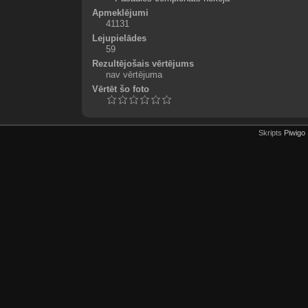
Apmeklējumi
41131
Lejupielādes
59
Rezultējošais vērtējums
nav vērtējuma
Vērtēt šo foto
Skripts
Piwigo