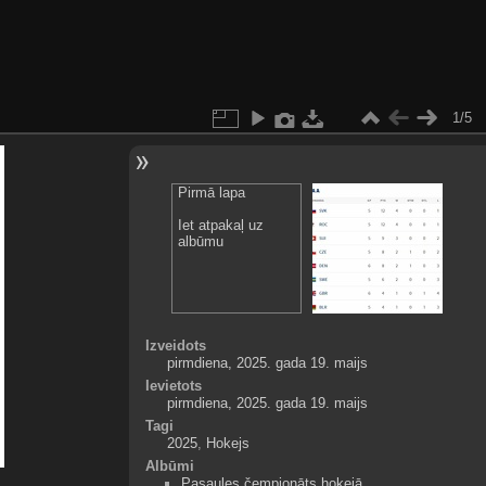
1/5
Pirmā lapa
Iet atpakaļ uz
albūmu
Izveidots
pirmdiena, 2025. gada 19. maijs
Ievietots
pirmdiena, 2025. gada 19. maijs
Tagi
2025
,
Hokejs
Albūmi
Pasaules čempionāts hokejā