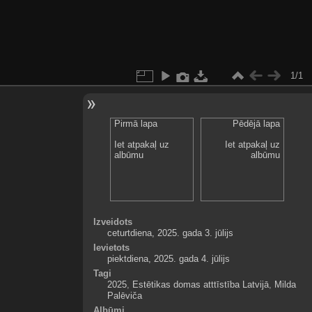
1/1
Pirmā lapa
Pēdējā lapa
Iet atpakaļ uz
Iet atpakaļ uz
albūmu
albūmu
Izveidots
ceturtdiena, 2025. gada 3. jūlijs
Ievietots
piektdiena, 2025. gada 4. jūlijs
Tagi
2025
,
Estētikas domas atttīstība Latvijā
,
Milda
Palēviča
Albūmi