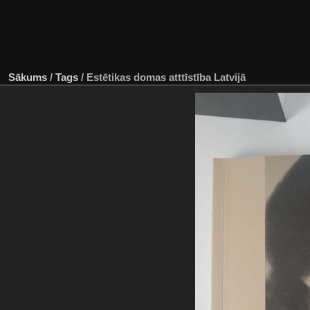
Sākums
/
Tags
/
Estētikas domas atttīstība Latvijā