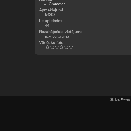
Grāmatas
Apmeklējumi
54393
Lejupielādes
44
Rezultējošais vērtējums
nav vērtējuma
Vērtēt šo foto
Skripts
Piwigo