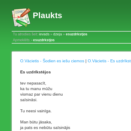
Plaukts
Tu atrodies šeit:
ievads
»
dzeja
»
esuzdrkstjos
Apmeklēts:
esuzdrkstjos
•
O.Vācietis - Šodien es iešu ciemos
|
O.Vācietis - Es uzdrīks
Es uzdrīkstējos
tev nepasacīt,
ka tu manu mūžu
vismaz par vienu dienu
saīsināsi.
Tu neesi vainīga.
Man būtu jāsaka,
ja pats es nebūtu saīsinājis