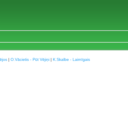
tējos
|
O.Vācietis - Pūt Vējiņi
|
K.Skalbe - Laimīgais