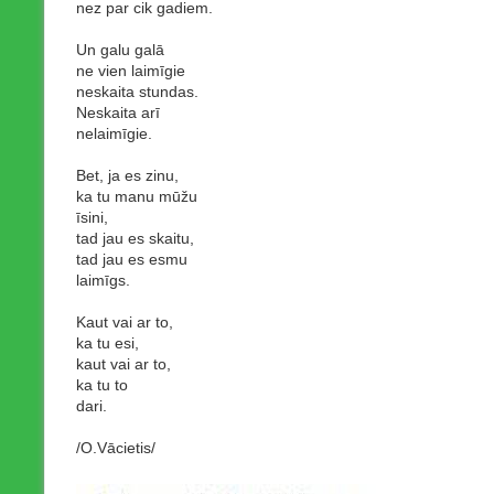
nez par cik gadiem.
Un galu galā
ne vien laimīgie
neskaita stundas.
Neskaita arī
nelaimīgie.
Bet, ja es zinu,
ka tu manu mūžu
īsini,
tad jau es skaitu,
tad jau es esmu
laimīgs.
Kaut vai ar to,
ka tu esi,
kaut vai ar to,
ka tu to
dari.
/O.Vācietis/