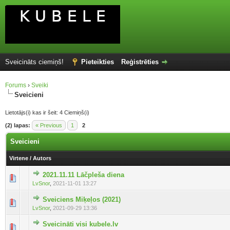
Sveicināts ciemiņš!
Pieteikties
Reģistrēties
Forums
›
Sveiki
Sveicieni
Lietotājs(i) kas ir šeit: 4 Ciemiņš(i)
(2) lapas:
« Previous
1
2
Sveicieni
Virtene
/
Autors
2021.11.11 Lāčpleša diena
LvSnor
,
2021-11-01 13:27
Sveiciens Miķeļos (2021)
LvSnor
,
2021-09-29 13:36
Sveicināti visi kubele.lv