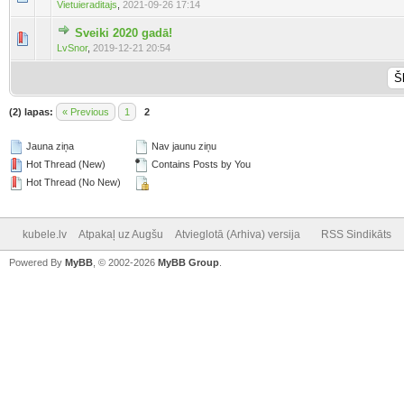
Vietuieraditajs
,
2021-09-26 17:14
Sveiki 2020 gadā!
LvSnor
,
2019-12-21 20:54
(2) lapas:
« Previous
1
2
Jauna ziņa
Nav jaunu ziņu
Hot Thread (New)
Contains Posts by You
Hot Thread (No New)
kubele.lv
Atpakaļ uz Augšu
Atvieglotā (Arhiva) versija
RSS Sindikāts
Powered By
MyBB
, © 2002-2026
MyBB Group
.