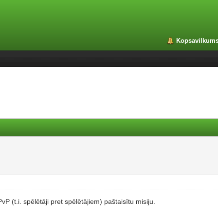
Kopsavilkum
 (t.i. spēlētāji pret spēlētājiem) paštaisītu misiju.