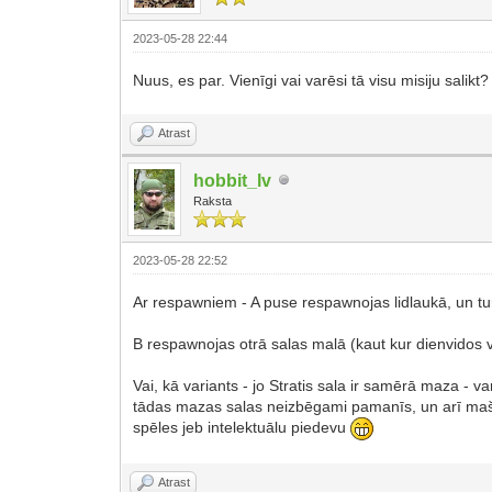
2023-05-28 22:44
Nuus, es par. Vienīgi vai varēsi tā visu misiju sali
Atrast
hobbit_lv
Raksta
2023-05-28 22:52
Ar respawniem - A puse respawnojas lidlaukā, un turpa
B respawnojas otrā salas malā (kaut kur dienvidos vis
Vai, kā variants - jo Stratis sala ir samērā maza - v
tādas mazas salas neizbēgami pamanīs, un arī mašīn
spēles jeb intelektuālu piedevu
Atrast