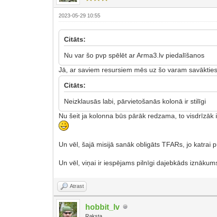
2023-05-29 10:55
Citāts:
Nu var šo pvp spēlēt ar Arma3.lv piedalīšanos
Jā, ar saviem resursiem mēs uz šo varam savākties 
Citāts:
Neizklausās labi, pārvietošanās kolonā ir stilīgi
Nu šeit ja kolonna būs pārāk redzama, to visdrīzāk i
Un vēl, šajā misijā sanāk obligāts TFARs, jo katrai p
Un vēl, viņai ir iespējams pilnīgi dajebkāds iznāku
Atrast
hobbit_lv
Raksta