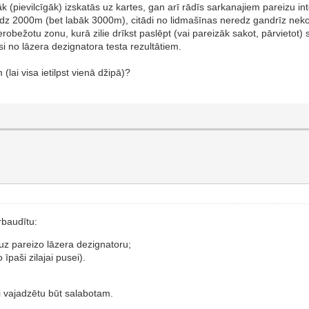
āk (pievilcīgāk) izskatās uz kartes, gan arī rādīs sarkanajiem pareizu int
 līdz 2000m (bet labāk 3000m), citādi no lidmašīnas neredz gandrīz neko
 ierobežotu zonu, kurā zilie drīkst paslēpt (vai pareizāk sakot, pārvietot
si no lāzera dezignatora testa rezultātiem.
(lai visa ietilpst vienā džipā)?
ārbaudītu:
uz pareizo lāzera dezignatoru;
īpaši zilajai pusei).
di vajadzētu būt salabotam.