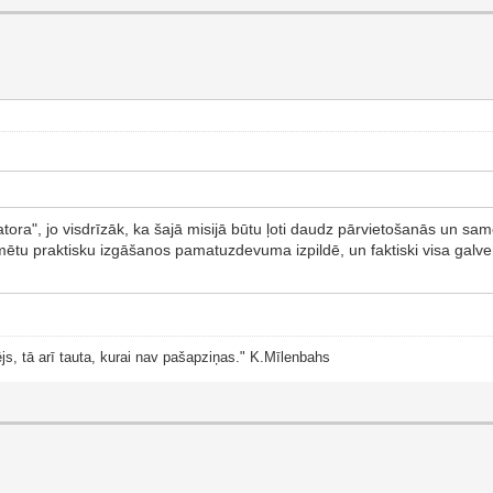
ra", jo visdrīzāk, ka šajā misijā būtu ļoti daudz pārvietošanās un samē
mētu praktisku izgāšanos pamatuzdevuma izpildē, un faktiski visa galve
js, tā arī tauta, kurai nav pašapziņas." K.Mīlenbahs