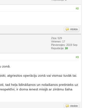
#2
Atbilde
Ziņa: 529
Virtenes: 17
Pievienojies: 2019 Sep
Reputācija:
10
#3
ju zonā.
iski, atgrieztos operāciju zonā vai vismaz tuvāk tai.
roti, tad heļa lidināšanos un nolaišanos pretinieks uz
espektīvi, ir doma ienest misijā ar zināmu šaha
Atbilde