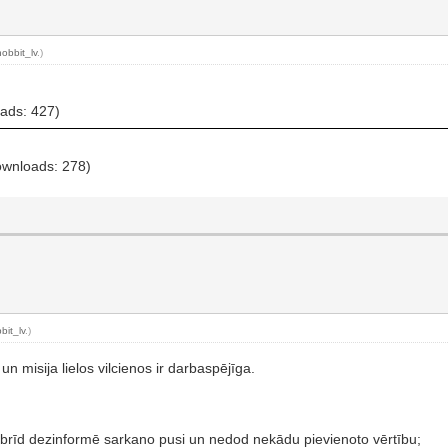
hobbit_lv
.)
oads: 427)
ownloads: 278)
bit_lv
.)
n misija lielos vilcienos ir darbaspējīga.
obrīd dezinformē sarkano pusi un nedod nekādu pievienoto vērtību;