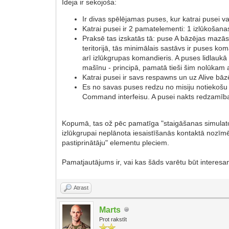
Ideja ir sekojoša:
Ir divas spēlējamas puses, kur katrai pusei 
Katrai pusei ir 2 pamatelementi: 1 izlūkošan
Praksē tas izskatās tā: puse A bāzējas mazās 
teritorijā, tās minimālais sastāvs ir puse
arī izlūkgrupas komandieris. A puses lidlauk
mašīnu - principā, pamatā tieši šim nolūkam 
Katrai pusei ir savs respawns un uz Alive bāz
Es no savas puses redzu no misiju notiekošu n
Command interfeisu. A pusei nakts redzamība 
Kopumā, tas ož pēc pamatīga "staigāšanas simulatora
izlūkgrupai neplānota iesaistīšanās kontaktā nozīm
pastiprinātāju" elementu pleciem.
Pamatjautājums ir, vai kas šāds varētu būt interes
Atrast
Marts
Prot rakstīt