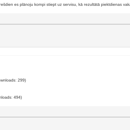
dien es plānoju kompi stiept uz servisu, kā rezultātā piektdienas vaka
ownloads: 299)
nloads: 494)