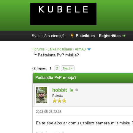
Sveicināts ciemiņš!
Pieteikties
Reģistrēties
Forums
›
Laika nosišana
›
ArmA3
Paštaisīta PvP misija?
(2) lapas:
1
2
Next »
Paštaisīta PvP misija?
hobbit_lv
Raksta
2023-05-28 22:38
Es te spēlējos ar domu uzbliezt samērā milsimisku PvP