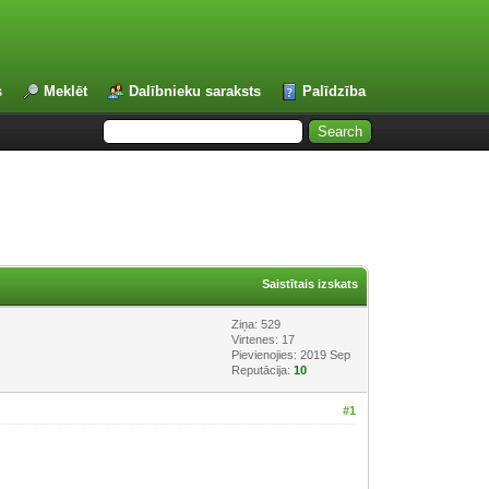
s
Meklēt
Dalībnieku saraksts
Palīdzība
Saistītais izskats
Ziņa: 529
Virtenes: 17
Pievienojies: 2019 Sep
Reputācija:
10
#1