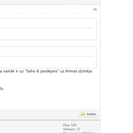
#5
ja vairāk ir uz "šahs & paslēpes" uz Armas dzinēja
Rs.
Atbilde
Ziņa: 529
Virtenes: 17