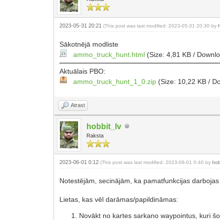
2023-05-31 20:21
(This post was last modified: 2023-05-31 20:30 by
Sākotnējā modliste
ammo_truck_hunt.html
(Size: 4,81 KB / Downl
Aktuālais PBO:
ammo_truck_hunt_1_0.zip
(Size: 10,22 KB / D
Atrast
hobbit_lv
Raksta
2023-06-01 0:12
(This post was last modified: 2023-06-01 0:40 by
hob
Notestējām, secinājām, ka pamatfunkcijas darbojas u
Lietas, kas vēl darāmas/papildināmas:
Novākt no kartes sarkano waypointus, kuri š