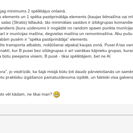
vajag minimums 2 spēlētājus onlainā.
as elements un 1 spēka pastiprinātāja elements (kaujas lidmašīna vai m
salas (Stratis) lidlaukā, tās minimālais sastāvs ir izlūkgrupas komandie
s komandieris (kura uzdevums ir nogādāt no random spawn punkta munīc
ā arī ir munīcijas mašīna, degvielas mašīna un remontmašīna. Abu pušu 
abām pusēm ir "spēka pastiprinātāja" elements.
ēts transporta atbalsts, nokļūšanai atpakaļ kaujas zonā. Pusei A tas var
aktī, kur B pusei bez izlūkgrupas ir arī vairākas kājnieku grupas, kur
būtu pieejama visiem, B pusē - tikai spēlētājiem, bet ne AI.
", jo visdrīzāk, ka šajā misijā būtu ļoti daudz pārvietošanās un samērā
ētu praktisku izgāšanos pamatuzdevuma izpildē, un faktiski visa galven
ants vēl kādam, ne tikai man?