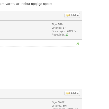
rā varētu arī nebūt spējīgs spēlēt.
Atbilde
Ziņa: 529
Virtenes: 17
Pievienojies: 2019 Sep
Reputācija:
10
#9
Atbilde
Ziņa: 3'492
Virtenes: 894
Pievienojies: 2019 Sep