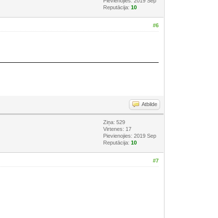
Pievienojies: 2019 Sep
Reputācija:
10
#6
Atbilde
Ziņa: 529
Virtenes: 17
Pievienojies: 2019 Sep
Reputācija:
10
#7