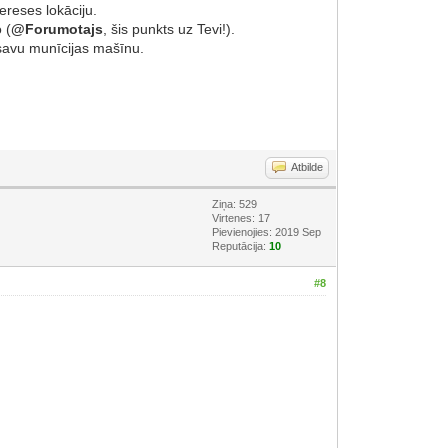
ereses lokāciju.
 (
@Forumotajs
, šis punkts uz Tevi!).
) savu munīcijas mašīnu.
Atbilde
Ziņa: 529
Virtenes: 17
Pievienojies: 2019 Sep
Reputācija:
10
#8