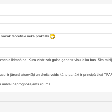
vairāk teorētiski nekā praktiski
znesīs lidmašīna. Kura visdrīzāk gaisā gandrīz visu laiku būs. Šitā misi
usei ir jārunā atsevišķi un drošs veids kā to panākt ir principā tikai TFA
ms un/vai neprognozējams ilgums...