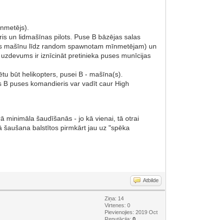
īnmetējs).
ris un lidmašīnas pilots. Puse B bāzējas salas
ijas mašīnu līdz random spawnotam mīnmetējam) un
uzdevums ir iznīcināt pretinieka puses munīcijas
ētu būt helikopters, pusei B - mašīna(s).
as B puses komandieris var vadīt caur High
 minimāla šaudīšanās - jo kā vienai, tā otrai
ā šaušana balstītos pirmkārt jau uz "spēka
Atbilde
Ziņa: 14
Virtenes: 0
Pievienojies: 2019 Oct
Reputācija:
0