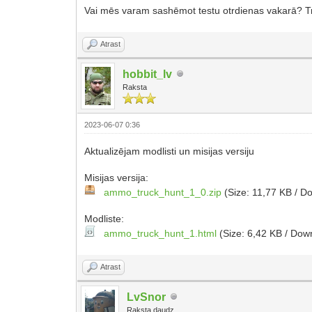
Vai mēs varam sashēmot testu otrdienas vakarā? Treš
Atrast
hobbit_lv
Raksta
2023-06-07 0:36
Aktualizējam modlisti un misijas versiju
Misijas versija:
ammo_truck_hunt_1_0.zip
(Size: 11,77 KB / D
Modliste:
ammo_truck_hunt_1.html
(Size: 6,42 KB / Dow
Atrast
LvSnor
Raksta daudz