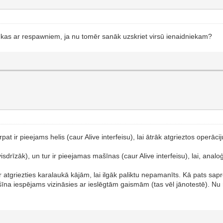
kt? kas ar respawniem, ja nu tomēr sanāk uzskriet virsū ienaidniekam?
t ir pieejams helis (caur Alive interfeisu), lai ātrāk atgrieztos operāci
drīzāk), un tur ir pieejamas mašīnas (caur Alive interfeisu), lai, analoģ
ar atgriezties karalaukā kājām, lai ilgāk paliktu nepamanīts. Kā pats sap
a iespējams vizināsies ar ieslēgtām gaismām (tas vēl jānotestē). Nu r