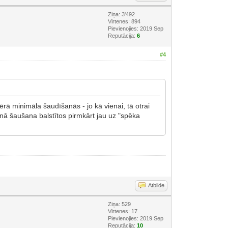
Ziņa: 3'492
Virtenes: 894
Pievienojies: 2019 Sep
Reputācija:
6
#4
rā minimāla šaudīšanās - jo kā vienai, tā otrai
nā šaušana balstītos pirmkārt jau uz "spēka
Atbilde
Ziņa: 529
Virtenes: 17
Pievienojies: 2019 Sep
Reputācija:
10