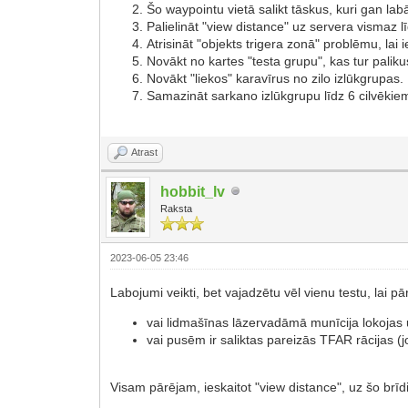
Šo waypointu vietā salikt tāskus, kuri gan lab
Palielināt "view distance" uz servera vismaz
Atrisināt "objekts trigera zonā" problēmu, lai
Novākt no kartes "testa grupu", kas tur paliku
Novākt "liekos" karavīrus no zilo izlūkgrupas.
Samazināt sarkano izlūkgrupu līdz 6 cilvēkiem 
Atrast
hobbit_lv
Raksta
2023-06-05 23:46
Labojumi veikti, bet vajadzētu vēl vienu testu, lai p
vai lidmašīnas lāzervadāmā munīcija lokojas 
vai pusēm ir saliktas pareizās TFAR rācijas (jo 
Visam pārējam, ieskaitot "view distance", uz šo brī