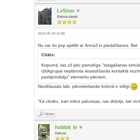
LvSnor
Raksta daudz
2023-05-29 10:08
Nu var šo pvp spēlēt ar Arma3.lv piedalīšanos. Bet
Citāts:
Kopumā, tas ož pēc pamatīga "staigāšanas simulato
izlūkgrupai neplānota iesaistīšanās kontaktā nozī
pastiprinātāju" elementu pleciem.
Neizklausās labi, pārvietošanās kolonā ir stilīgi
"Kā cilvēks, kam trūkst pašcieņas, nav dīdzējs, bet nīcē
Atrast
hobbit_lv
Raksta