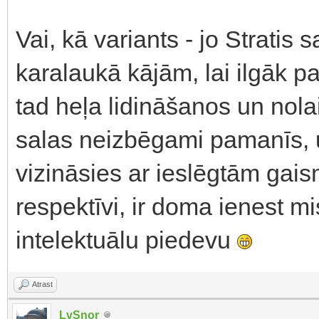
Vai, kā variants - jo Stratis 
karalaukā kājām, lai ilgāk p
tad heļa lidināšanos un nol
salas neizbēgami pamanīs, 
vizināsies ar ieslēgtām gais
respektīvi, ir doma ienest m
intelektuālu piedevu
Atrast
LvSnor