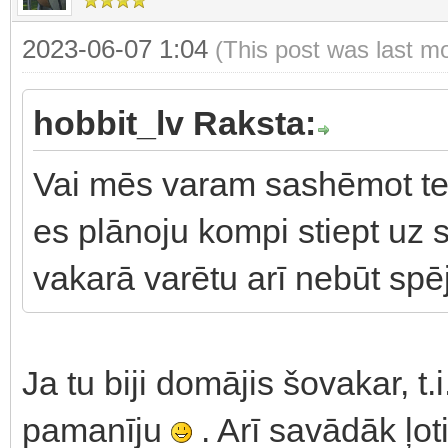
2023-06-07 1:04
(This post was last m
hobbit_lv Raksta:
Vai mēs varam sashēmot te
es plānoju kompi stiept uz s
vakarā varētu arī nebūt spēj
Ja tu biji domājis šovakar, t.
pamanīju
. Arī savādāk ļo