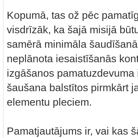
Kopumā, tas ož pēc pamatīga
visdrīzāk, ka šajā misijā bū
samērā minimāla šaudīšanās -
neplānota iesaistīšanās kon
izgāšanos pamatuzdevuma izp
šaušana balstītos pirmkārt j
elementu pleciem.
Pamatjautājums ir, vai kas š