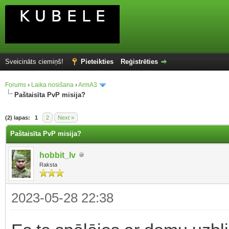
Sveicināts ciemiņš!
Pieteikties
Reģistrēties
Forums
›
Laika nosišana
›
ArmA3
Paštaisīta PvP misija?
(2) lapas:
1
2
Next »
Paštaisīta PvP misija?
hobbit_lv
Raksta
2023-05-28 22:38