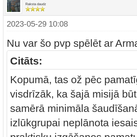
Raksta daudz
2023-05-29 10:08
Nu var šo pvp spēlēt ar Arma
Citāts:
Kopumā, tas ož pēc pamatīg
visdrīzāk, ka šajā misijā bū
samērā minimāla šaudīšanās 
izlūkgrupai neplānota iesai
praktisku izgāšanos pamatuz