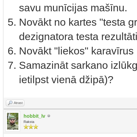
savu munīcijas mašīnu.
Novākt no kartes "testa gr
dezignatora testa rezultāt
Novākt "liekos" karavīrus 
Samazināt sarkano izlūkgr
ietilpst vienā džipā)?
Atrast
hobbit_lv
Raksta