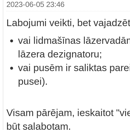
2023-06-05 23:46
Labojumi veikti, bet vajadzēt
vai lidmašīnas lāzervadā
lāzera dezignatoru;
vai pusēm ir saliktas parei
pusei).
Visam pārējam, ieskaitot "vi
būt salabotam.