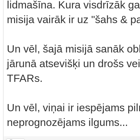
lidmašīna. Kura visdrīzāk ga
misija vairāk ir uz "šahs & 
Un vēl, šajā misijā sanāk obl
jārunā atsevišķi un drošs vei
TFARs.
Un vēl, viņai ir iespējams p
neprognozējams ilgums...