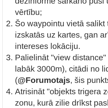
dezinformē sarkano pusi
vērtību;
Šo waypointu vietā salikt 
izskatās uz kartes, gan a
intereses lokāciju.
Palielināt "view distance
labāk 3000m), citādi no 
(
@Forumotajs
, šis punkt
Atrisināt "objekts trigera
zonu, kurā zilie drīkst pas