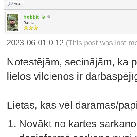
Atrast
hobbit_lv
Raksta
2023-06-01 0:12
(This post was last m
Notestējām, secinājām, ka p
lielos vilcienos ir darbaspēj
Lietas, kas vēl darāmas/pap
Novākt no kartes sarkano 