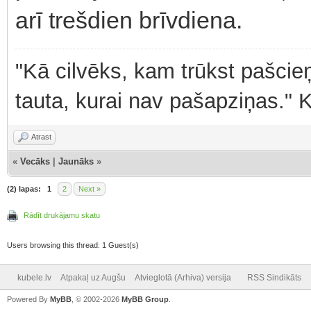
arī trešdien brīvdiena.
"Kā cilvēks, kam trūkst pašcieņ
tauta, kurai nav pašapziņas." 
Atrast
«
Vecāks
|
Jaunāks
»
(2) lapas:
1
2
Next »
Rādīt drukājamu skatu
Users browsing this thread: 1 Guest(s)
kubele.lv
Atpakaļ uz Augšu
Atvieglotā (Arhiva) versija
RSS Sindikāts
Powered By
MyBB
, © 2002-2026
MyBB Group
.