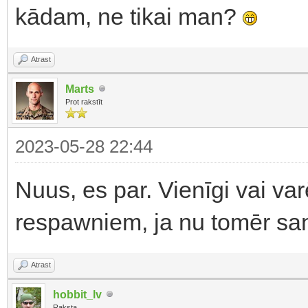
kādam, ne tikai man?
Atrast
Marts
Prot rakstīt
2023-05-28 22:44
Nuus, es par. Vienīgi vai varē
respawniem, ja nu tomēr san
Atrast
hobbit_lv
Raksta