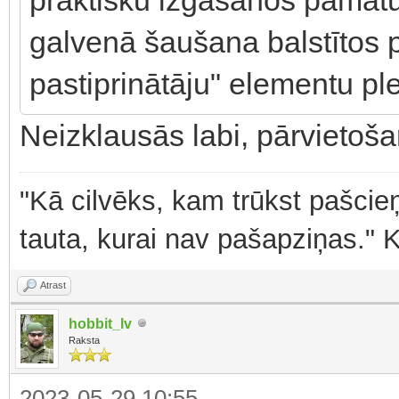
galvenā šaušana balstītos p
pastiprinātāju" elementu pl
Neizklausās labi, pārvietošan
"Kā cilvēks, kam trūkst pašcieņ
tauta, kurai nav pašapziņas." 
Atrast
hobbit_lv
Raksta
2023-05-29 10:55