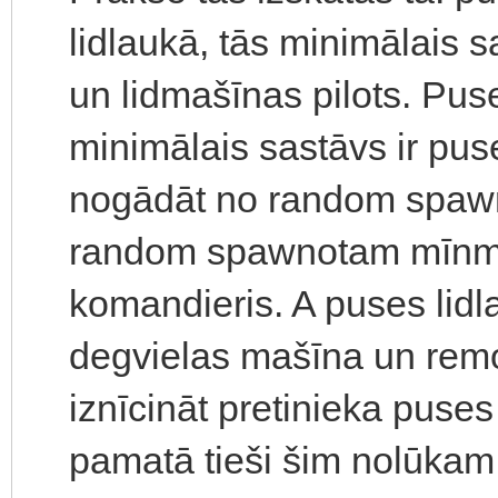
lidlaukā, tās minimālais 
un lidmašīnas pilots. Puse
minimālais sastāvs ir pu
nogādāt no random spawn
random spawnotam mīnmet
komandieris. A puses lidl
degvielas mašīna un rem
iznīcināt pretinieka puses
pamatā tieši šim nolūka