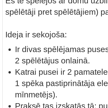
Es te spēlējos ar domu uzbli
spēlētāji pret spēlētājiem) pa
Ideja ir sekojoša:
Ir divas spēlējamas puses
2 spēlētājus onlainā.
Katrai pusei ir 2 pamatel
1 spēka pastiprinātāja el
mīnmetējs).
Praksē tas izskatās tā: p