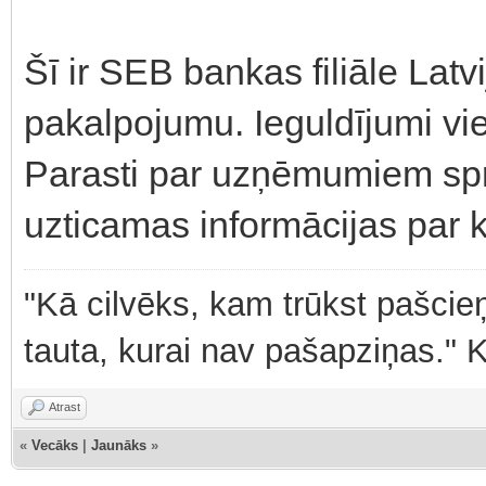
Šī ir SEB bankas filiāle Lat
pakalpojumu. Ieguldījumi vie
Parasti par uzņēmumiem spr
uzticamas informācijas par 
"Kā cilvēks, kam trūkst pašcieņ
tauta, kurai nav pašapziņas." 
Atrast
«
Vecāks
|
Jaunāks
»