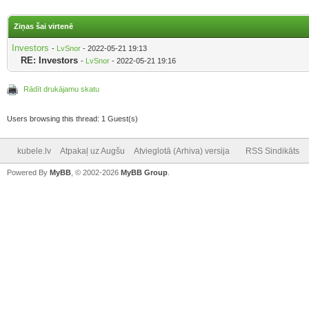
Ziņas šai virtenē
Investors
-
LvSnor
- 2022-05-21 19:13
RE: Investors
-
LvSnor
- 2022-05-21 19:16
Rādīt drukājamu skatu
Users browsing this thread: 1 Guest(s)
kubele.lv
Atpakaļ uz Augšu
Atvieglotā (Arhiva) versija
RSS Sindikāts
Powered By
MyBB
, © 2002-2026
MyBB Group
.