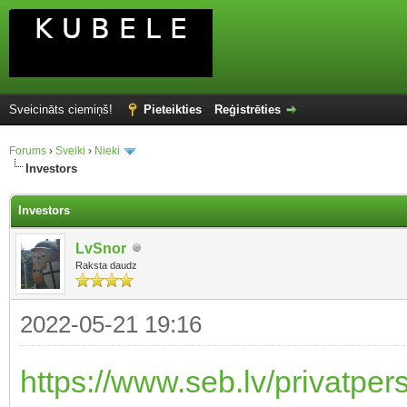
Sveicināts ciemiņš!
Pieteikties
Reģistrēties
Forums
›
Sveiki
›
Nieki
Investors
Investors
LvSnor
Raksta daudz
2022-05-21 19:16
https://www.seb.lv/privatper