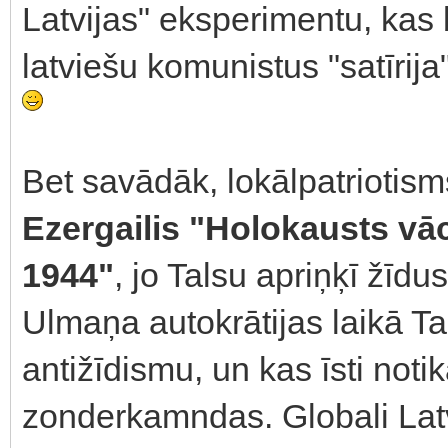
Latvijas" eksperimentu, kas
latviešu komunistus "satīrija"
Bet savādāk, lokālpatriotisms
Ezergailis "Holokausts vācu
1944"
, jo Talsu apriņķī žīdus 
Ulmaņa autokrātijas laikā Tal
antižīdismu, un kas īsti not
zonderkamndas. Globali Latvi