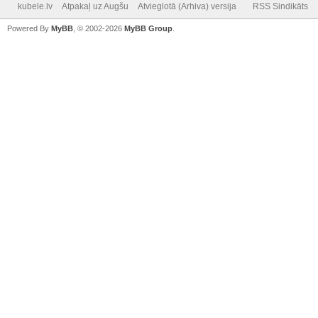
kubele.lv
Atpakaļ uz Augšu
Atvieglotā (Arhiva) versija
RSS Sindikāts
Powered By
MyBB
, © 2002-2026
MyBB Group
.