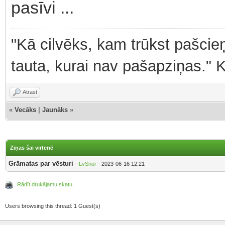
pasīvi ...
"Kā cilvēks, kam trūkst pašcieņ
tauta, kurai nav pašapziņas." 
Atrast
«
Vecāks
|
Jaunāks
»
Ziņas šai virtenē
Grāmatas par vēsturi
-
LvSnor
- 2023-06-16 12:21
Rādīt drukājamu skatu
Users browsing this thread: 1 Guest(s)