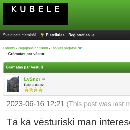
Sveicināts ciemiņš!
Pieteikties
Reģistrēties
Forums
›
Pagājības notikumi
›
Latvijas pagatne
Grāmatas par vēsturi
Grāmatas par vēsturi
LvSnor
Raksta daudz
2023-06-16 12:21
(This post was last 
Tā kā vēsturiski man intere