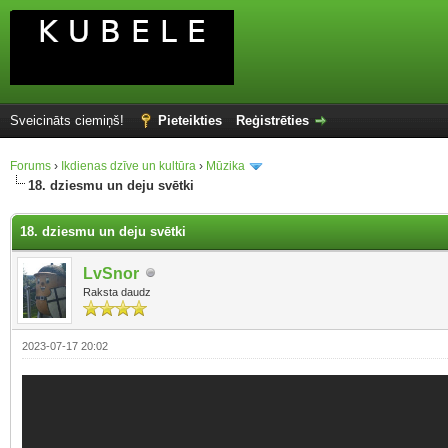
Sveicināts ciemiņš!
Pieteikties
Reģistrēties
Forums
›
Ikdienas dzīve un kultūra
›
Mūzika
18. dziesmu un deju svētki
18. dziesmu un deju svētki
LvSnor
Raksta daudz
2023-07-17 20:02