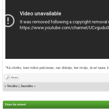
"Kā cilvēks, kam trūkst pašcieņas, nav dīdzējs, bet nīcējs, tā arī tauta,
Atrast
«
Vecāks
|
Jaunāks
»
Ziņas šai virtenē