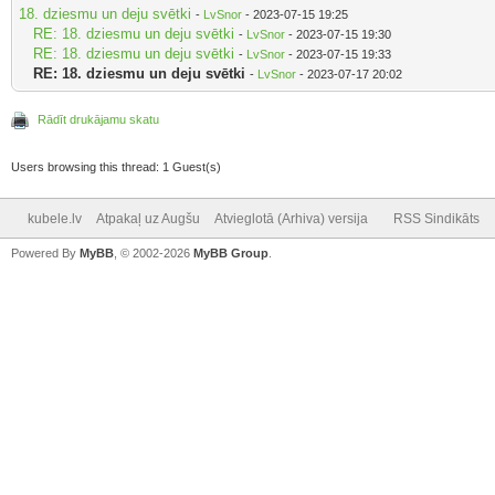
18. dziesmu un deju svētki
-
LvSnor
- 2023-07-15 19:25
RE: 18. dziesmu un deju svētki
-
LvSnor
- 2023-07-15 19:30
RE: 18. dziesmu un deju svētki
-
LvSnor
- 2023-07-15 19:33
RE: 18. dziesmu un deju svētki
-
LvSnor
- 2023-07-17 20:02
Rādīt drukājamu skatu
Users browsing this thread: 1 Guest(s)
kubele.lv
Atpakaļ uz Augšu
Atvieglotā (Arhiva) versija
RSS Sindikāts
Powered By
MyBB
, © 2002-2026
MyBB Group
.