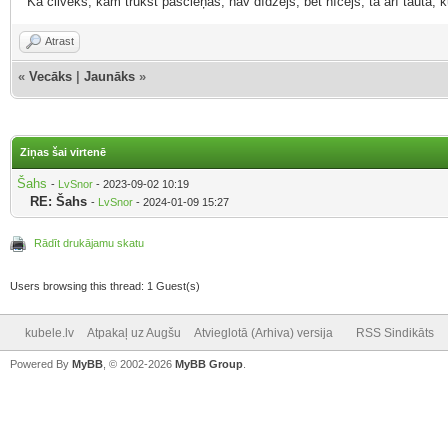
"Kā cilvēks, kam trūkst pašcieņas, nav dīdzējs, bet nīcējs, tā arī tauta,
Atrast
«
Vecāks
|
Jaunāks
»
Ziņas šai virtenē
Šahs
-
LvSnor
- 2023-09-02 10:19
RE: Šahs
-
LvSnor
- 2024-01-09 15:27
Rādīt drukājamu skatu
Users browsing this thread: 1 Guest(s)
kubele.lv
Atpakaļ uz Augšu
Atvieglotā (Arhiva) versija
RSS Sindikāts
Powered By
MyBB
, © 2002-2026
MyBB Group
.