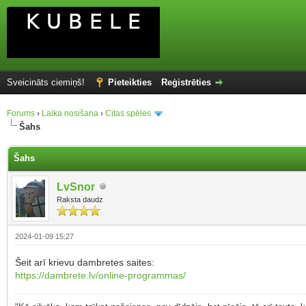
Sveicināts ciemiņš!
Pieteikties
Reģistrēties
Forums
›
Laika nosišana
›
Citas spēles
Šahs
Šahs
LvSnor
Raksta daudz
2024-01-09 15:27
Šeit arī krievu dambretes saites:
https://dambrete.lv/online-programmas/