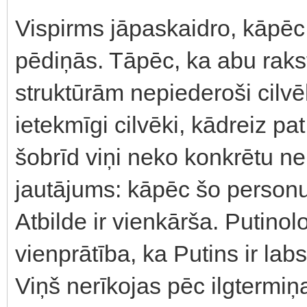
Vispirms jāpaskaidro, kāpēc
pēdiņās. Tāpēc, ka abu rakst
struktūrām nepiederoši cilvēki
ietekmīgi cilvēki, kādreiz pat
šobrīd viņi neko konkrētu ne
jautājums: kāpēc šo personu
Atbilde ir vienkārša. Putino
vienprātība, ka Putins ir labs 
Viņš nerīkojas pēc ilgtermiņ