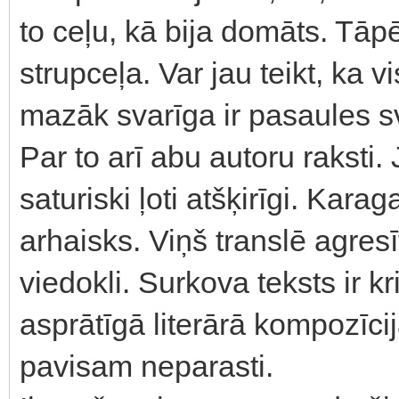
to ceļu, kā bija domāts. Tāpē
strupceļa. Var jau teikt, ka v
mazāk svarīga ir pasaules s
Par to arī abu autoru raksti. J
saturiski ļoti atšķirīgi. Kar
arhaisks. Viņš translē agres
viedokli. Surkova teksts ir kr
asprātīgā literārā kompozīci
pavisam neparasti.