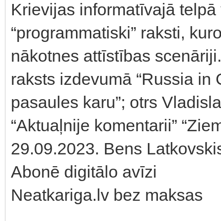
Krievijas informatīvajā telpā
“programmatiski” raksti, kuros
nākotnes attīstības scenārij
raksts izdevumā “Russia in G
pasaules karu”; otrs Vladis
“Aktuaļnije komentarii” “Zie
29.09.2023. Bens Latkovski
Abonē digitālo avīzi
Neatkariga.lv bez maksas