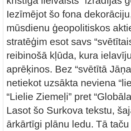
kristīgā lielvalsts” izrādījās 
Iezīmējot šo fona dekorāciju
mūsdienu ģeopolitiskos akti
stratēģim esot savs “svētītai
reibinošā kļūda, kura ielavīj
aprēķinos. Bez “svētītā Jāņ
netiekot uzsākta neviena “li
“Lielie Ziemeļi” pret “Globā
Lasot šo Surkova tekstu, šajā
ārkārtīgi plānu ledu. Tā taču