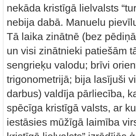
nekāda kristīgā lielvalsts “t
nebija dabā. Manuelu pievīlu
Tā laika zinātnē (bez pēdiņām
un visi zinātnieki patiešām tā
sengrieķu valodu; brīvi orie
trigonometrijā; bija lasījuši 
darbus) valdīja pārliecība, ka
spēcīga kristīgā valsts, ar ku
iestāsies mūžīgā laimība vi