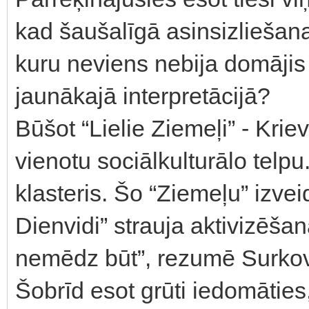
kad šaušalīgā asinsizliešana
kuru neviens nebija domājis
jaunākajā interpretācijā?
Būšot “Lielie Ziemeļi” - Krie
vienotu sociālkulturālo telpu
klasteris. Šo “Ziemeļu” izvei
Dienvidi” strauja aktivizēša
nemēdz būt”, rezumē Surko
Šobrīd esot grūti iedomāties