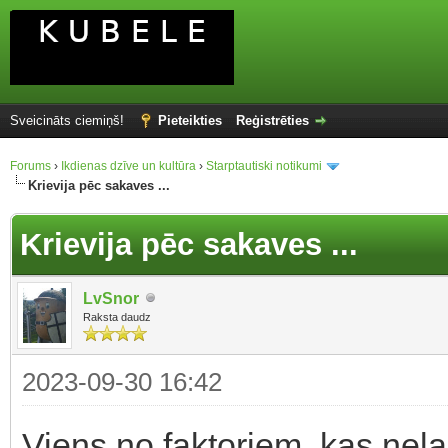
Sveicināts ciemiņš!
Pieteikties
Reģistrēties
Forums
›
Ikdienas dzīve un kultūra
›
Starptautiski notikumi
Krievija pēc sakaves ...
Krievija pēc sakaves ...
LvSnor
Raksta daudz
2023-09-30 16:42
Viens no faktoriem, kas neļa