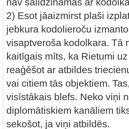
nav salīdzināmas ar kodolka
2) Esot jāaizmirst plaši izp
jebkura kodolieroču izmanto
visaptveroša kodolkara. Tā 
kaitīgais mīts, ka Rietumi u
reaģēšot ar atbildes triecie
vai citiem tās objektiem. T
visīstākais blefs. Neko viņi 
diplomātiskiem kanāliem tik
sekošot, ja viņi atbildēs.