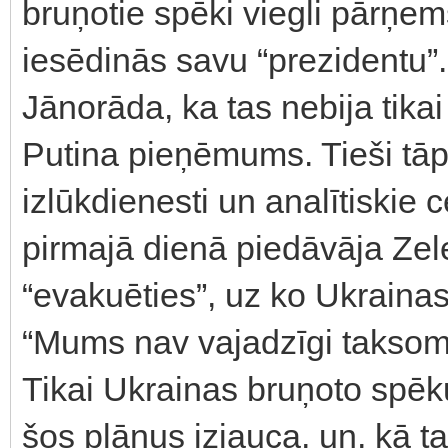
bruņotie spēki viegli pārņem
iesēdinās savu “prezidentu”.
Jānorāda, ka tas nebija tikai
Putina pieņēmums. Tieši tā
izlūkdienesti un analītiskie 
pirmajā dienā piedāvāja Zel
“evakuēties”, uz ko Ukrainas
“Mums nav vajadzīgi taksome
Tikai Ukrainas bruņoto spēk
šos plānus izjauca, un, kā t