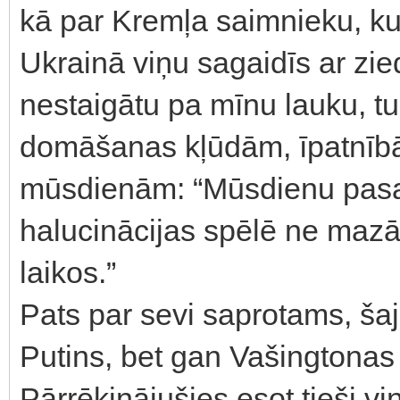
kā par Kremļa saimnieku, kur
Ukrainā viņu sagaidīs ar zie
nestaigātu pa mīnu lauku, tu
domāšanas kļūdām, īpatnībām
mūsdienām: “Mūsdienu pasau
halucinācijas spēlē ne ma
laikos.”
Pats par sevi saprotams, šaj
Putins, bet gan Vašingtonas 
Pārrēķinājušies esot tieši vi