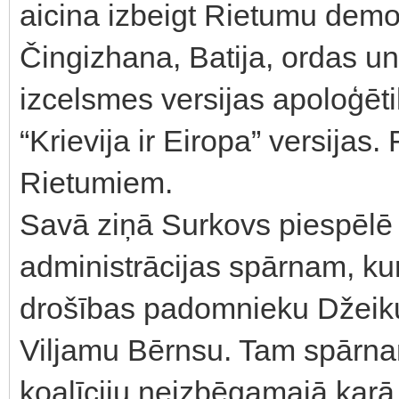
aicina izbeigt Rietumu demon
Čingizhana, Batija, ordas un
izcelsmes versijas apoloģēti
“Krievija ir Eiropa” versijas.
Rietumiem.
Savā ziņā Surkovs piespēlē
administrācijas spārnam, ku
drošības padomnieku Džeiku
Viljamu Bērnsu. Tam spārna
koalīciju neizbēgamajā karā 