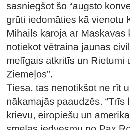
sasniegšot šo “augsto konver
grūti iedomāties kā vienotu 
Mihails karoja ar Maskavas
notiekot vētraina jaunas civil
melīgais atkritīs un Rietumi
Ziemeļos”.
Tiesa, tas nenotikšot ne rīt 
nākamajās paaudzēs. “Trīs li
krievu, eiropiešu un amerikāņ
smeļas iedvesmu no Pax Rom