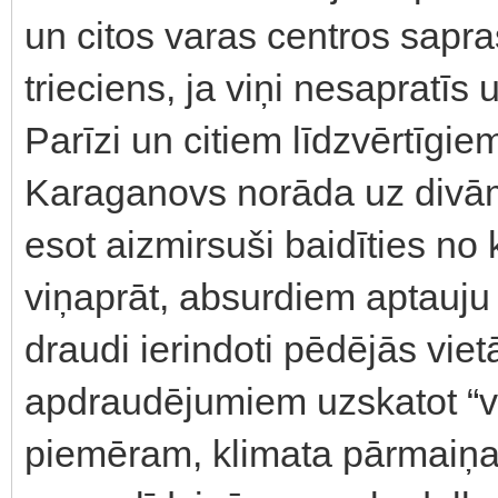
un citos varas centros sapra
trieciens, ja viņi nesapratīs
Parīzi un citiem līdzvērtīgi
Karaganovs norāda uz divām 
esot aizmirsuši baidīties no
viņaprāt, absurdiem aptauju 
draudi ierindoti pēdējās viet
apdraudējumiem uzskatot “v
piemēram, klimata pārmaiņ