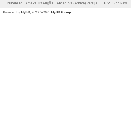
kubele.lv
Atpakaļ uz Augšu
Atvieglotā (Arhiva) versija
RSS Sindikāts
Powered By
MyBB
, © 2002-2026
MyBB Group
.