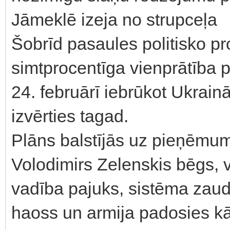
Jāmeklē izeja no strupceļa
Šobrīd pasaules politisko pr
simtprocentīga vienprātība p
24. februārī iebrūkot Ukrainā,
izvērties tagad.
Plāns balstījās uz pieņēmum
Volodimirs Zelenskis bēgs, v
vadība pajuks, sistēma zaud
haoss un armija padosies kā