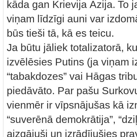
kāda gan Krievija Āzija. To 
viņam līdzīgi auni var izdom
būs tieši tā, kā es teicu.
Ja būtu jāliek totalizatorā,
izvēlēsies Putins (ja viņam 
“tabakdozes” vai Hāgas tribu
piedāvāto. Par pašu Surkovu
vienmēr ir vīpsnājušas kā izni
“suverēnā demokrātija”, “dziļ
aizgājuši un izrādījušies prav