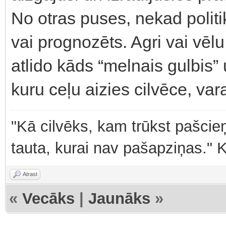
No otras puses, nekad politik
vai prognozēts. Agri vai vēlu
atlido kāds “melnais gulbis”
kuru ceļu aizies cilvēce, var
"Kā cilvēks, kam trūkst pašcieņ
tauta, kurai nav pašapziņas." 
Atrast
«
Vecāks
|
Jaunāks
»