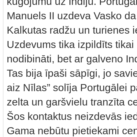
kuģojumu uz Indiju. Portugāl
Manuels II uzdeva Vasko da
Kalkutas radžu un turienes i
Uzdevums tika izpildīts tikai 
nodibināti, bet ar galveno Ind
Tas bija īpaši sāpīgi, jo savi
aiz Nīlas” solīja Portugālei 
zelta un garšvielu tranzīta c
Šos kontaktus neizdevās ied
Gama nebūtu pietiekami cent