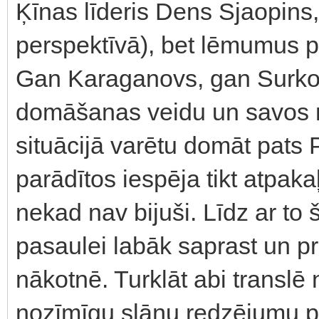
Ķīnas līderis Dens Sjaopins,
perspektīvā), bet lēmumus pi
Gan Karaganovs, gan Surkovs
domāšanas veidu un savos ra
situācijā varētu domāt pats P
parādītos iespēja tikt atpaka
nekad nav bijuši. Līdz ar to 
pasaulei labāk saprast un p
nākotnē. Turklāt abi translē 
nozīmīgu slāņu redzējumu p