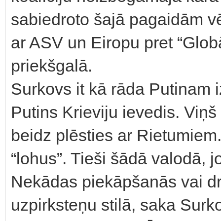
sabiedroto šajā pagaidām vē
ar ASV un Eiropu pret “Glob
priekšgalā.
Surkovs it kā rāda Putinam i
Putins Krieviju ievedis. Viņš
beidz plēsties ar Rietumiem.
“lohus”. Tieši šādā valodā, jo
Nekādas piekāpšanās vai dr
uzpirksteņu stilā, saka Surk