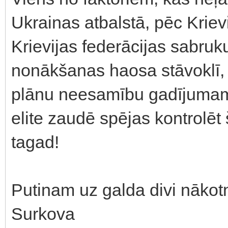
Ukrainas atbalstā, pēc Kriev
Krievijas federācijas sabruk
nonākšanas haosa stāvoklī, t.i
plānu neesamību gadījumam, 
elite zaudē spējas kontrolēt
tagad!
Putinam uz galda divi nākot
Surkova