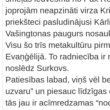
joprojām neapzināti virza Kr
priekšteci pasludinājusi Kārl
Vašingtonas paugurs nosaukt
Visu šo trīs metakultūru pirm
Evaņģēlijā. To radniecība i
noslēdz Surkovs.
Patiesības labad, viņš vēl 
uzvaru” un piesauc līdzīgas 
tās jau ir acīmredzamas “no