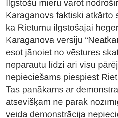
Ilgstošu mieru varot nodroši
Karaganovs faktiski atkārto s
ka Rietumu ilgstošajai hegem
Karaganova versiju “Neatkarī
esot jānoiet no vēstures skat
neparautu līdzi arī visu pārē
nepieciešams piespiest Riet
Tas panākams ar demonstrat
atsevišķām ne pārāk nozīmī
veida demonstrācija nepiec