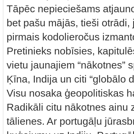
Tāpēc nepieciešams atjaunot
bet pašu mājās, tieši otrādi, 
pirmais kodolieročus izmant
Pretinieks nobīsies, kapitul
vietu jaunajiem “nākotnes” s
Ķīna, Indija un citi “globālo 
Visu nosaka ģeopolitiskas h
Radikāli citu nākotnes ainu
tālienes. Ar portugāļu jūra