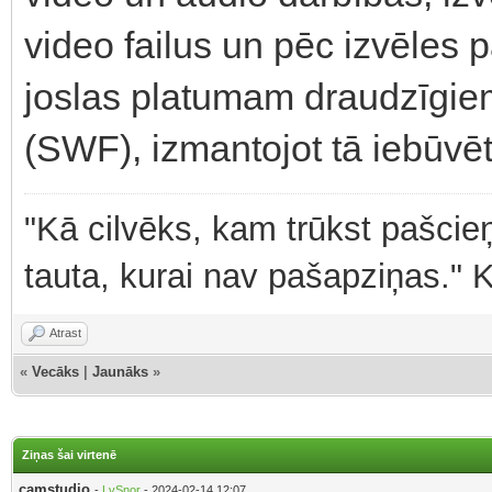
video failus un pēc izvēles 
joslas platumam draudzīgie
(SWF), izmantojot tā iebūvē
"Kā cilvēks, kam trūkst pašcieņ
tauta, kurai nav pašapziņas." 
Atrast
«
Vecāks
|
Jaunāks
»
Ziņas šai virtenē
camstudio
-
LvSnor
- 2024-02-14 12:07