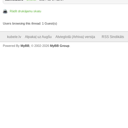
Rādīt drukājamu skatu
Users browsing this thread: 1 Guest(s)
kubele.lv
Atpakaļ uz Augšu
Atvieglotā (Arhiva) versija
RSS Sindikāts
Powered By
MyBB
, © 2002-2026
MyBB Group
.