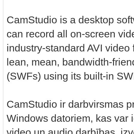
CamStudio is a desktop sof
can record all on-screen vide
industry-standard AVI video f
lean, mean, bandwidth-frien
(SWFs) using its built-in S
CamStudio ir darbvirsmas p
Windows datoriem, kas var i
video un audio darbības, izv