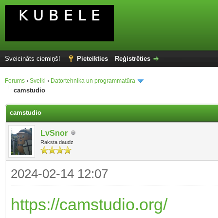
Sveicināts ciemiņš!
Pieteikties
Reģistrēties
Forums
›
Sveiki
›
Datortehnika un programmatūra
camstudio
camstudio
LvSnor
Raksta daudz
2024-02-14 12:07
https://camstudio.org/