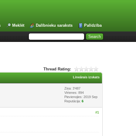
s
Meklēt
Dalībnieku saraksts
Palīdzība
Thread Rating:
Lineārais izskats
Ziņa: 3'487
Virtenes: 894
Pievienojies: 2019 Sep
Reputācija:
6
#1