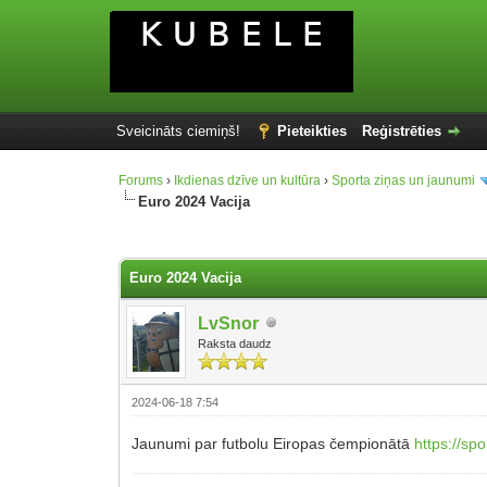
Sveicināts ciemiņš!
Pieteikties
Reģistrēties
Forums
›
Ikdienas dzīve un kultūra
›
Sporta ziņas un jaunumi
Euro 2024 Vacija
0 balsis - 0 vidēji
1
2
3
4
5
Euro 2024 Vacija
LvSnor
Raksta daudz
2024-06-18 7:54
Jaunumi par futbolu Eiropas čempionātā
https://sp