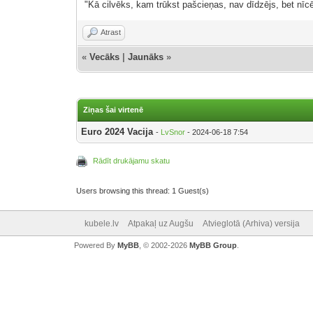
"Kā cilvēks, kam trūkst pašcieņas, nav dīdzējs, bet nīcē
Atrast
«
Vecāks
|
Jaunāks
»
Ziņas šai virtenē
Euro 2024 Vacija
-
LvSnor
- 2024-06-18 7:54
Rādīt drukājamu skatu
Users browsing this thread: 1 Guest(s)
kubele.lv
Atpakaļ uz Augšu
Atvieglotā (Arhiva) versija
Powered By
MyBB
, © 2002-2026
MyBB Group
.