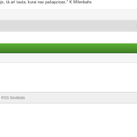
js, tā arī tauta, kurai nav pašapziņas." K.Mīlenbahs
RSS Sindikāts