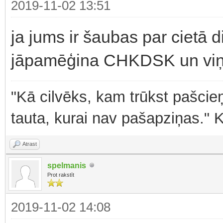
2019-11-02 13:51
ja jums ir šaubas par cietā d
jāpamēģina CHKDSK un viņš 
"Kā cilvēks, kam trūkst pašcieņ
tauta, kurai nav pašapziņas." 
Atrast
spelmanis
Prot rakstīt
2019-11-02 14:08