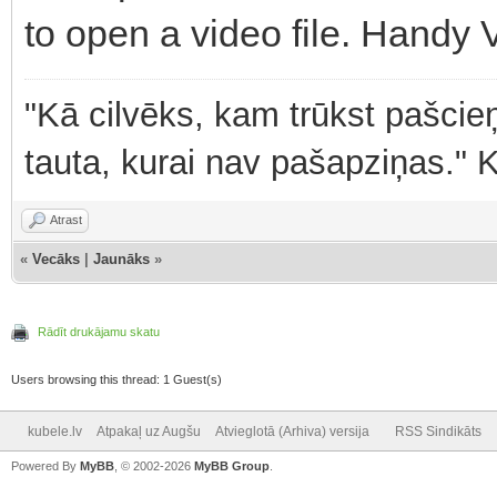
to open a video file. Handy V
"Kā cilvēks, kam trūkst pašcieņ
tauta, kurai nav pašapziņas." 
Atrast
«
Vecāks
|
Jaunāks
»
Rādīt drukājamu skatu
Users browsing this thread: 1 Guest(s)
kubele.lv
Atpakaļ uz Augšu
Atvieglotā (Arhiva) versija
RSS Sindikāts
Powered By
MyBB
, © 2002-2026
MyBB Group
.