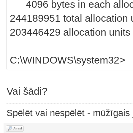
4096 bytes in each alloca
244189951 total allocation u
203446429 allocation units 
C:\WINDOWS\system32>
Vai šādi?
Spēlēt vai nespēlēt - mūžīgais
Atrast