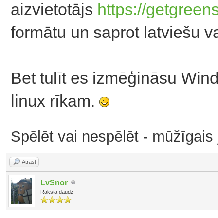
aizvietotājs
https://getgreen
formātu un saprot latviešu v
Bet tulīt es izmēģināsu Win
linux rīkam.
Spēlēt vai nespēlēt - mūžīgais
Atrast
LvSnor
Raksta daudz