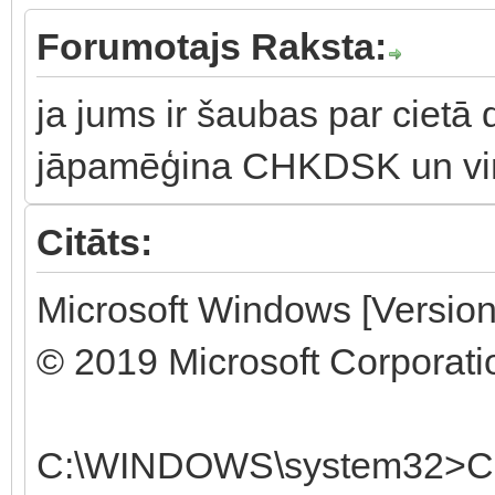
Forumotajs Raksta:
ja jums ir šaubas par cietā 
jāpamēģina CHKDSK un viņš
Citāts:
Microsoft Windows [Versio
© 2019 Microsoft Corporation
C:\WINDOWS\system32>