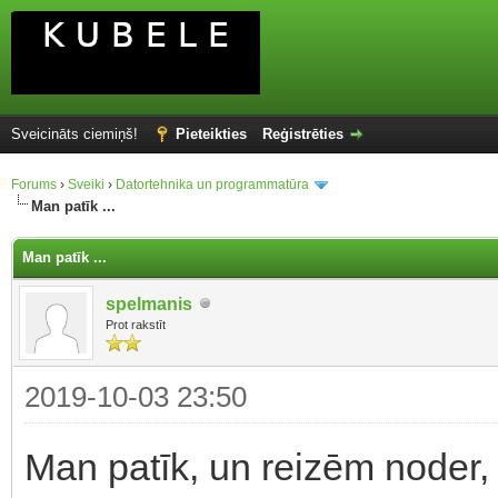
Sveicināts ciemiņš!
Pieteikties
Reģistrēties
Forums
›
Sveiki
›
Datortehnika un programmatūra
Man patīk ...
Man patīk ...
spelmanis
Prot rakstīt
2019-10-03 23:50
Man patīk, un reizēm noder