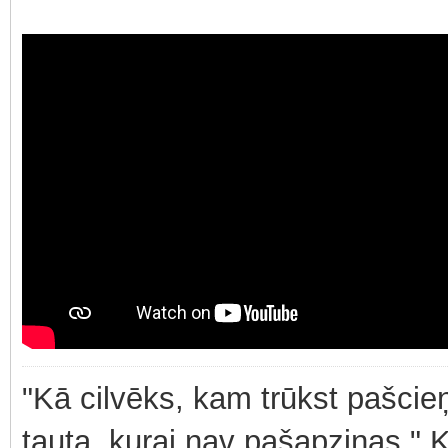
"Kā cilvēks, kam trūkst pašcieņ
tauta, kurai nav pašapziņas." 