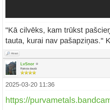
"Kā cilvēks, kam trūkst pašcieņ
tauta, kurai nav pašapziņas." 
Atrast
LvSnor
Raksta daudz
2025-03-20 11:36
https://purvametals.bandcam