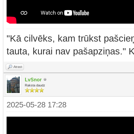
"Kā cilvēks, kam trūkst pašcieņ
tauta, kurai nav pašapziņas." 
Atrast
LvSnor
Raksta daudz
2025-05-28 17:28