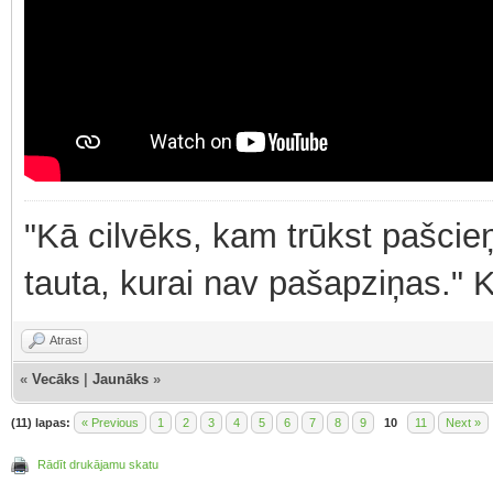
"Kā cilvēks, kam trūkst pašcieņ
tauta, kurai nav pašapziņas." 
Atrast
«
Vecāks
|
Jaunāks
»
(11) lapas:
« Previous
1
2
3
4
5
6
7
8
9
10
11
Next »
Rādīt drukājamu skatu