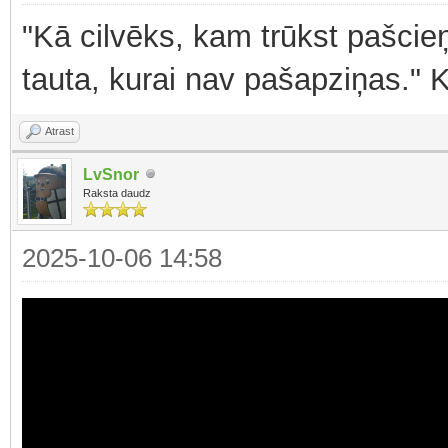
"Kā cilvēks, kam trūkst pašcieņ
tauta, kurai nav pašapziņas." 
Atrast
LvSnor
Raksta daudz
2025-10-06 14:58