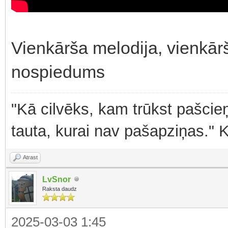
Vienkārša melodija, vienkār
nospiedums
"Kā cilvēks, kam trūkst pašcieņ
tauta, kurai nav pašapziņas." 
Atrast
LvSnor
Raksta daudz
2025-03-03 1:45