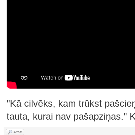
"Kā cilvēks, kam trūkst pašcieņ
tauta, kurai nav pašapziņas." 
Atrast