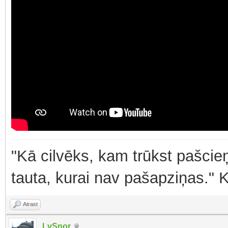
"Kā cilvēks, kam trūkst pašcieņ
tauta, kurai nav pašapziņas." 
Atrast
LvSnor