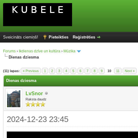
Sveicināts ciemiņš!
Pieteikties
Reģistrēties
Forums
›
Ikdienas dzīve un kultūra
›
Mūzika
Dienas dziesma
(11) lapas:
« Previous
1
2
3
4
5
6
7
8
9
10
11
Next »
Dienas dziesma
LvSnor
Raksta daudz
2024-12-23 23:45