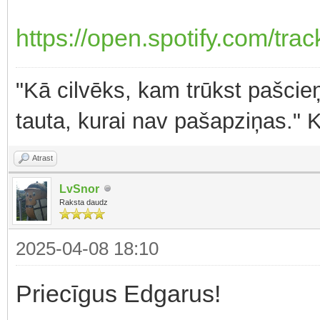
https://open.spotify.com/tr
"Kā cilvēks, kam trūkst pašcieņ
tauta, kurai nav pašapziņas." 
Atrast
LvSnor
Raksta daudz
2025-04-08 18:10
Priecīgus Edgarus!