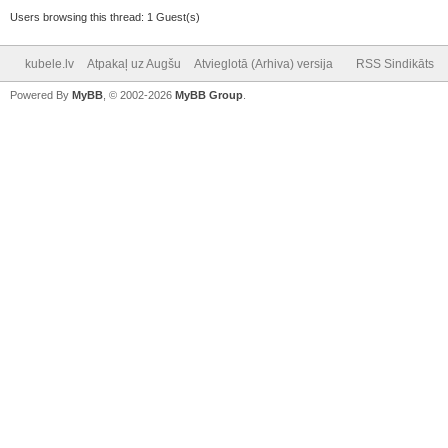
Users browsing this thread: 1 Guest(s)
kubele.lv
Atpakaļ uz Augšu
Atvieglotā (Arhiva) versija
RSS Sindikāts
Powered By
MyBB
, © 2002-2026
MyBB Group
.