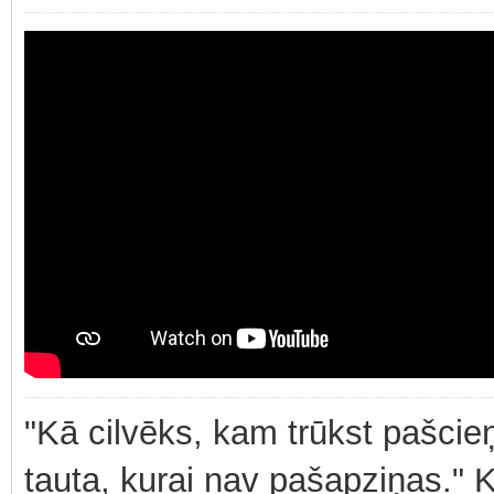
"Kā cilvēks, kam trūkst pašcieņ
tauta, kurai nav pašapziņas." 