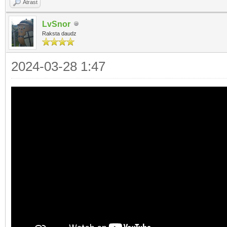
Atrast
LvSnor
Raksta daudz
2024-03-28 1:47