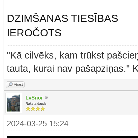
DZIMŠANAS TIESĪBAS
IEROČOTS
"Kā cilvēks, kam trūkst pašcieņ
tauta, kurai nav pašapziņas." 
Atrast
LvSnor
Raksta daudz
2024-03-25 15:24