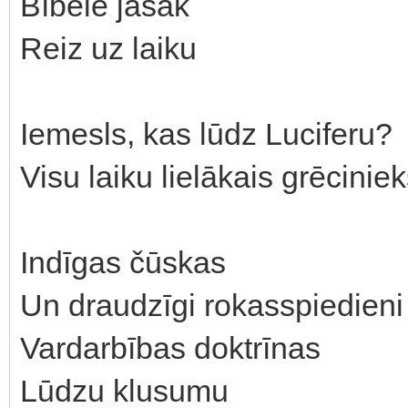
Bībele jāsāk
Reiz uz laiku
Iemesls, kas lūdz Luciferu?
Visu laiku lielākais grēcinie
Indīgas čūskas
Un draudzīgi rokasspiedieni
Vardarbības doktrīnas
Lūdzu klusumu