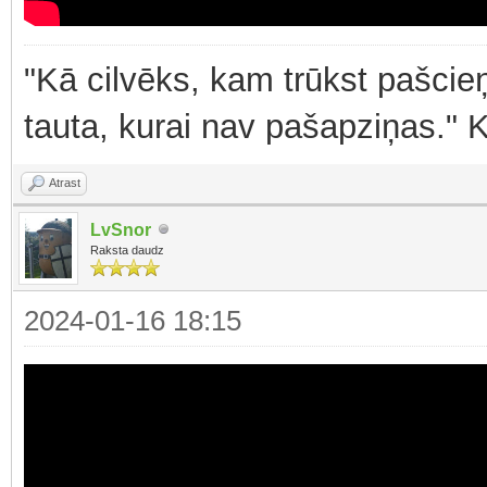
"Kā cilvēks, kam trūkst pašcieņ
tauta, kurai nav pašapziņas." 
Atrast
LvSnor
Raksta daudz
2024-01-16 18:15