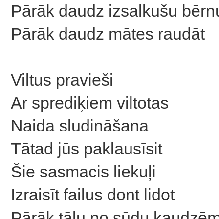
Pārāk daudz izsalkušu bērn
Pārāk daudz mātes raudāt
Viltus pravieši
Ar sprediķiem viltotas
Naida sludināšana
Tātad jūs paklausīsit
Šie sasmacis liekuļi
Izraisīt failus dont lidot
Pārāk tālu no sūdu kaudzē