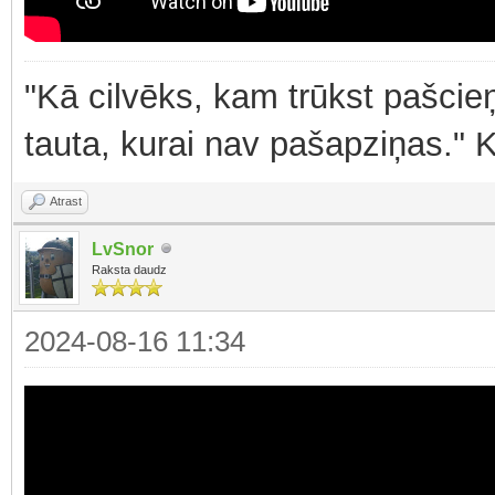
"Kā cilvēks, kam trūkst pašcieņ
tauta, kurai nav pašapziņas." 
Atrast
LvSnor
Raksta daudz
2024-08-16 11:34