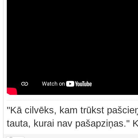
"Kā cilvēks, kam trūkst pašcieņ
tauta, kurai nav pašapziņas." 