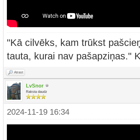
"Kā cilvēks, kam trūkst pašcieņ
tauta, kurai nav pašapziņas." 
Atrast
LvSnor
Raksta daudz
2024-11-19 16:34