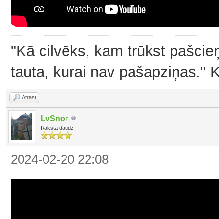
"Kā cilvēks, kam trūkst pašcieņ
tauta, kurai nav pašapziņas." 
Atrast
LvSnor
Raksta daudz
2024-02-20 22:08