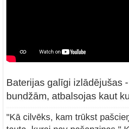
Baterijas galīgi izlādējušas - 
bundžām, atbalsojas kaut ku
"Kā cilvēks, kam trūkst pašcieņ