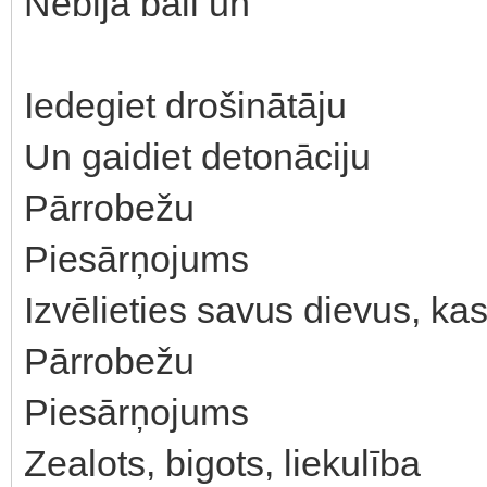
Nebija bail un
Iedegiet drošinātāju
Un gaidiet detonāciju
Pārrobežu
Piesārņojums
Izvēlieties savus dievus, ka
Pārrobežu
Piesārņojums
Zealots, bigots, liekulība