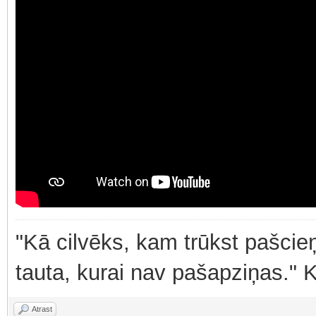
"Kā cilvēks, kam trūkst pašcieņ
tauta, kurai nav pašapziņas." 
Atrast