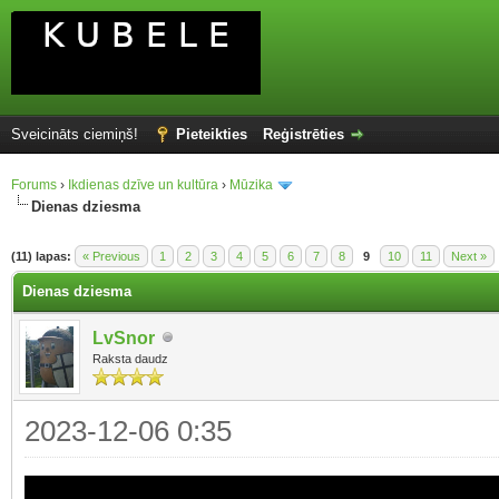
Sveicināts ciemiņš!
Pieteikties
Reģistrēties
Forums
›
Ikdienas dzīve un kultūra
›
Mūzika
Dienas dziesma
(11) lapas:
« Previous
1
2
3
4
5
6
7
8
9
10
11
Next »
Dienas dziesma
LvSnor
Raksta daudz
2023-12-06 0:35