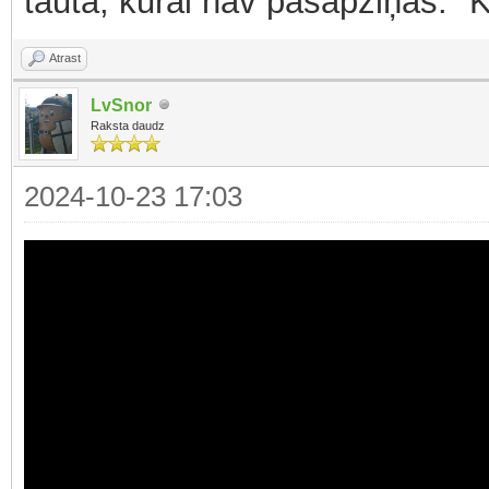
tauta, kurai nav pašapziņas." 
Atrast
LvSnor
Raksta daudz
2024-10-23 17:03