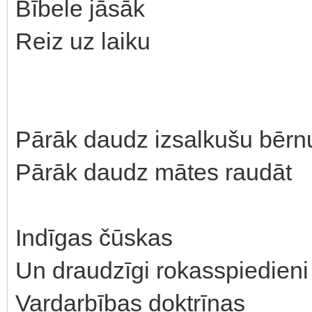
Bībele jāsāk
Reiz uz laiku
Pārāk daudz izsalkušu bērn
Pārāk daudz mātes raudāt
Indīgas čūskas
Un draudzīgi rokasspiedieni
Vardarbības doktrīnas