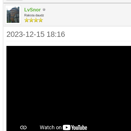
LvSnor
Raksta daudz
2023-12-15 18:16