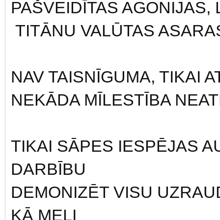
PAŠVEIDĪTAS AGONIJAS, 
TITĀNU VALŪTAS ASARAS
NAV TAISNĪGUMA, TIKAI AT
NEKĀDA MĪLESTĪBA NEATL
TIKAI SĀPES IESPĒJAS 
DARBĪBU
DEMONIZĒT VISU UZRAUD
KĀ MELI