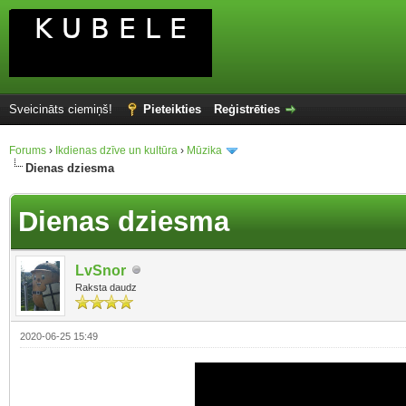
Sveicināts ciemiņš!
Pieteikties
Reģistrēties
Forums
›
Ikdienas dzīve un kultūra
›
Mūzika
Dienas dziesma
Dienas dziesma
LvSnor
Raksta daudz
2020-06-25 15:49