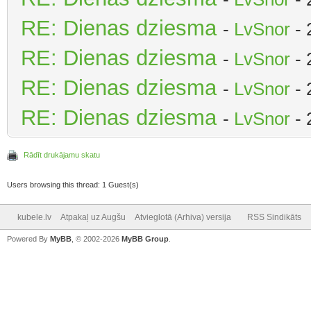
RE: Dienas dziesma
-
LvSnor
- 
RE: Dienas dziesma
-
LvSnor
- 
RE: Dienas dziesma
-
LvSnor
- 
RE: Dienas dziesma
-
LvSnor
- 
Rādīt drukājamu skatu
Users browsing this thread: 1 Guest(s)
kubele.lv
Atpakaļ uz Augšu
Atvieglotā (Arhiva) versija
RSS Sindikāts
Powered By
MyBB
, © 2002-2026
MyBB Group
.