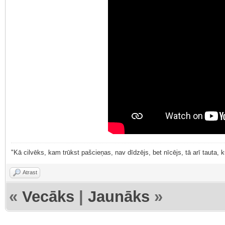
"Kā cilvēks, kam trūkst pašcieņas, nav dīdzējs, bet nīcējs, tā arī tauta,
Atrast
«
Vecāks
|
Jaunāks
»