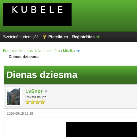
Sveicināts ciemiņš!
Pieteikties
Reģistrēties
Forums
›
Ikdienas dzīve un kultūra
›
Mūzika
Dienas dziesma
Dienas dziesma
LvSnor
Raksta daudz
2020-09-15 12:18