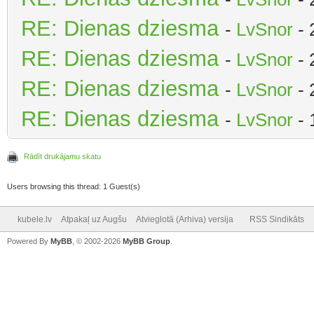
RE: Dienas dziesma
-
LvSnor
- 
RE: Dienas dziesma
-
LvSnor
- 
RE: Dienas dziesma
-
LvSnor
- 
RE: Dienas dziesma
-
LvSnor
- 
Rādīt drukājamu skatu
Users browsing this thread: 1 Guest(s)
kubele.lv
Atpakaļ uz Augšu
Atvieglotā (Arhiva) versija
RSS Sindikāts
Powered By
MyBB
, © 2002-2026
MyBB Group
.