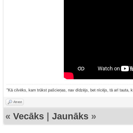
"Kā cilvēks, kam trūkst pašcieņas, nav dīdzējs, bet nīcējs, tā arī tauta,
Atrast
«
Vecāks
|
Jaunāks
»