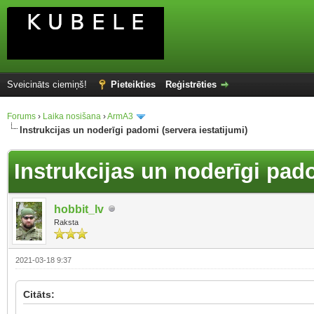
Sveicināts ciemiņš!
Pieteikties
Reģistrēties
Forums
›
Laika nosišana
›
ArmA3
Instrukcijas un noderīgi padomi (servera iestatijumi)
Instrukcijas un noderīgi pado
hobbit_lv
Raksta
2021-03-18 9:37
Citāts: