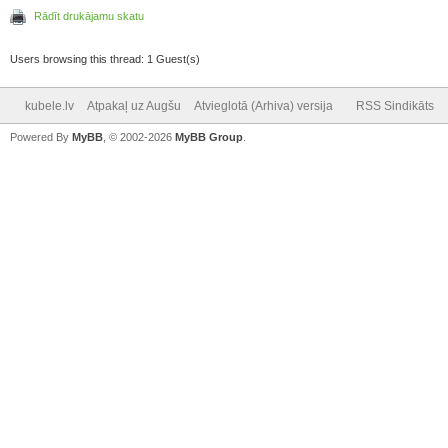
Rādīt drukājamu skatu
Users browsing this thread: 1 Guest(s)
kubele.lv
Atpakaļ uz Augšu
Atvieglotā (Arhiva) versija
RSS Sindikāts
Powered By
MyBB
, © 2002-2026
MyBB Group
.