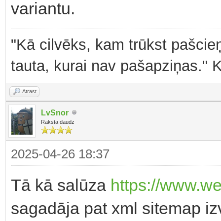
variantu.
"Kā cilvēks, kam trūkst pašcieņ
tauta, kurai nav pašapziņas." 
Atrast
LvSnor
Raksta daudz
2025-04-26 18:37
Tā kā salūza
https://www.w
sagadāja pat xml sitemap iz