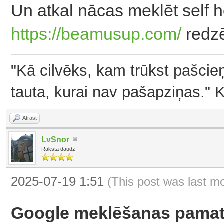
Un atkal nācas meklēt self 
https://beamusup.com/
redzē
"Kā cilvēks, kam trūkst pašcieņ
tauta, kurai nav pašapziņas." 
Atrast
LvSnor
Raksta daudz
2025-07-19 1:51
(This post was last m
Google meklēšanas pamatp