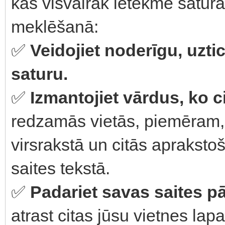
kas visvairāk ietekmē satura
meklēšanā:
✅
Veidojiet noderīgu, uzt
saturu.
✅
Izmantojiet vārdus, ko c
redzamās vietās, piemēram,
virsrakstā un citās apraksto
saites tekstā.
✅
Padariet savas saites 
atrast citas jūsu vietnes lap