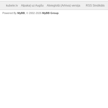
kubele.lv
Atpakaļ uz Augšu
Atvieglotā (Arhiva) versija
RSS Sindikāts
Powered By
MyBB
, © 2002-2026
MyBB Group
.