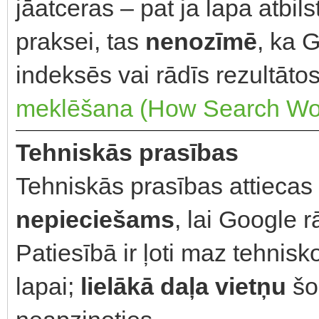
jāatceras – pat ja lapa atbil
praksei, tas
nenozīmē
, ka G
indeksēs vai rādīs rezultāto
meklēšana (How Search Wo
Tehniskās prasības
Tehniskās prasības attiecas
nepieciešams
, lai Google 
Patiesībā ir ļoti maz tehnisko
lapai;
lielākā daļa vietņu
šo