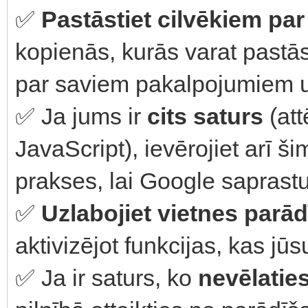
✅
Pastāstiet cilvēkiem par
kopienās, kurās varat pastās
par saviem pakalpojumiem un
✅ Ja jums ir
cits saturs
(att
JavaScript), ievērojiet arī 
prakses, lai Google saprastu
✅
Uzlabojiet vietnes par
aktivizējot funkcijas, kas jūs
✅ Ja ir saturs, ko
nevēlaties