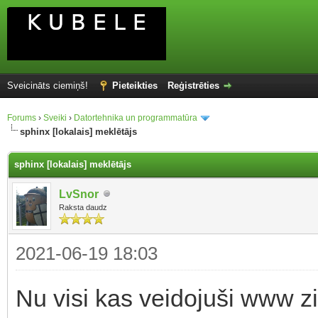
Sveicināts ciemiņš!
Pieteikties
Reģistrēties
Forums
›
Sveiki
›
Datortehnika un programmatūra
sphinx [lokalais] meklētājs
sphinx [lokalais] meklētājs
LvSnor
Raksta daudz
2021-06-19 18:03
Nu visi kas veidojuši www zin