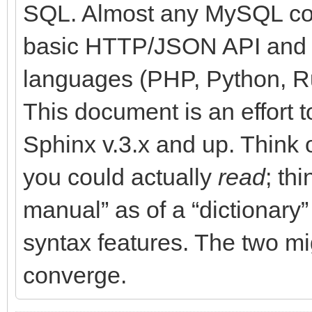
SQL. Almost any MySQL conn
basic HTTP/JSON API and n
languages (PHP, Python, Ru
This document is an effort t
Sphinx v.3.x and up. Think o
you could actually
read
; th
manual” as of a “dictionary
syntax features. The two mi
converge.