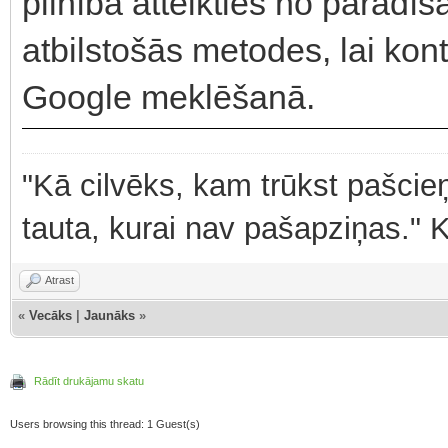
pilnībā atteikties no parādīš
atbilstošās metodes, lai kontr
Google meklēšanā.
"Kā cilvēks, kam trūkst pašcieņ
tauta, kurai nav pašapziņas." 
Atrast
«
Vecāks
|
Jaunāks
»
Rādīt drukājamu skatu
Users browsing this thread: 1 Guest(s)