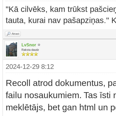
"Kā cilvēks, kam trūkst pašcieņ
tauta, kurai nav pašapziņas." 
Atrast
LvSnor
Raksta daudz
2024-12-29 8:12
Recoll atrod dokumentus, pam
failu nosaukumiem. Tas īsti n
meklētājs, bet gan html un pd