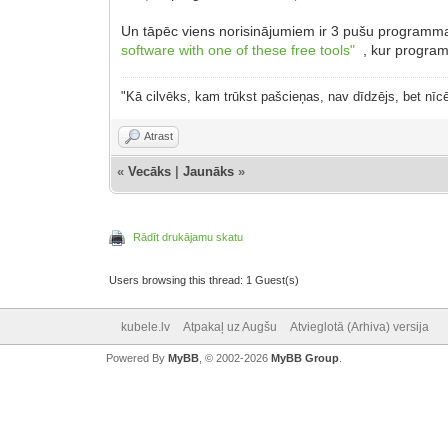
Un tāpēc viens norisinājumiem ir 3 pušu programmat
software with one of these free tools"
, kur programm
"Kā cilvēks, kam trūkst pašcieņas, nav dīdzējs, bet nīcē
Atrast
«
Vecāks
|
Jaunāks
»
Rādīt drukājamu skatu
Users browsing this thread: 1 Guest(s)
kubele.lv
Atpakaļ uz Augšu
Atvieglotā (Arhiva) versija
Powered By
MyBB
, © 2002-2026
MyBB Group
.