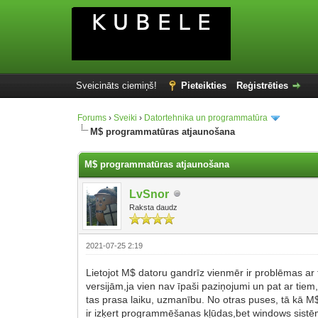
Sveicināts ciemiņš!
Pieteikties
Reģistrēties
Forums
›
Sveiki
›
Datortehnika un programmatūra
M$ programmatūras atjaunošana
M$ programmatūras atjaunošana
LvSnor
Raksta daudz
2021-07-25 2:19
Lietojot M$ datoru gandrīz vienmēr ir problēmas 
versijām,ja vien nav īpaši paziņojumi un pat ar ti
tas prasa laiku, uzmanību. No otras puses, tā kā M$ 
ir izķert programmēšanas kļūdas,bet windows sistēma