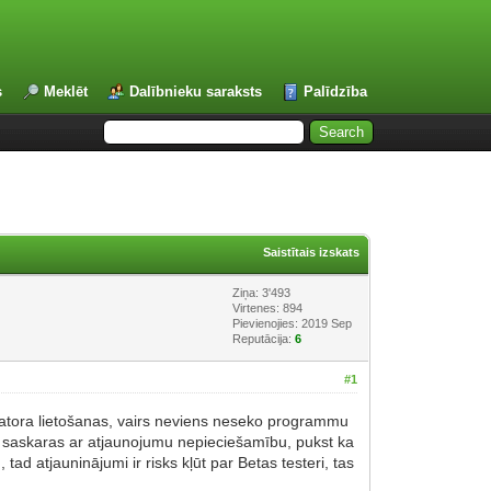
s
Meklēt
Dalībnieku saraksts
Palīdzība
Saistītais izskats
Ziņa: 3'493
Virtenes: 894
Pievienojies: 2019 Sep
Reputācija:
6
#1
atora lietošanas, vairs neviens neseko programmu
rš saskaras ar atjaunojumu nepieciešamību, pukst ka
d atjauninājumi ir risks kļūt par Betas testeri, tas