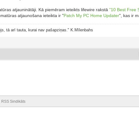
ūras atjauninātāji. Kā piemēram ieteikts lifewire rakstā
"10 Best Free
atūras atjaunošana ieteikta ir "
Patch My PC Home Updater
", kas ir 
js, tā arī tauta, kurai nav pašapziņas." K.Mīlenbahs
RSS Sindikāts