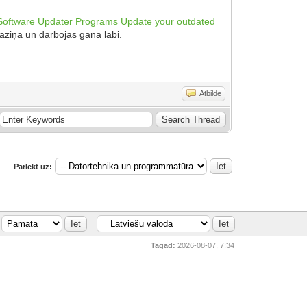
 Software Updater Programs Update your outdated
maziņa un darbojas gana labi.
Atbilde
Pārlēkt uz:
Tagad:
2026-08-07, 7:34