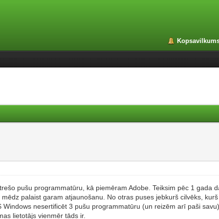
Kopsavilkum
ar trešo pušu programmatūru, kā piemēram Adobe. Teiksim pēc 1 gada d
em, mēdz palaist garam atjaunošanu. No otras puses jebkurš cilvēks, ku
Windows nesertificēt 3 pušu programmatūru (un reizēm arī paši savu), ta
s lietotājs vienmēr tāds ir.