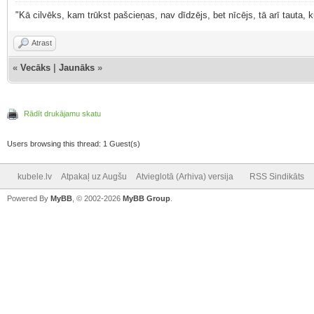
"Kā cilvēks, kam trūkst pašcieņas, nav dīdzējs, bet nīcējs, tā arī tauta,
Atrast
«
Vecāks
|
Jaunāks
»
Rādīt drukājamu skatu
Users browsing this thread: 1 Guest(s)
kubele.lv
Atpakaļ uz Augšu
Atvieglotā (Arhiva) versija
RSS Sindikāts
Powered By
MyBB
, © 2002-2026
MyBB Group
.