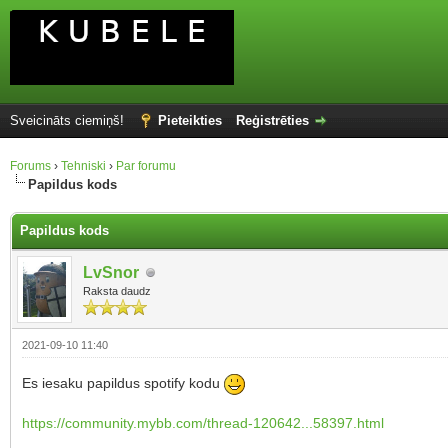
Sveicināts ciemiņš!
Pieteikties
Reģistrēties
Forums
›
Tehniski
›
Par forumu
Papildus kods
Papildus kods
LvSnor
Raksta daudz
2021-09-10 11:40
Es iesaku papildus spotify kodu
https://community.mybb.com/thread-120642...58397.html