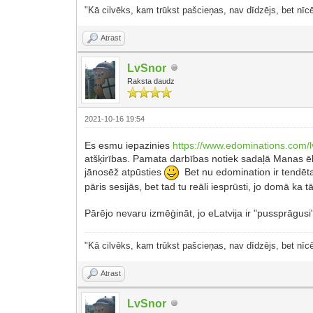
"Kā cilvēks, kam trūkst pašcieņas, nav dīdzējs, bet nīcē
Atrast
LvSnor
Raksta daudz
2021-10-16 19:54
Es esmu iepazinies
https://www.edominations.com/l
atšķirības. Pamata darbības notiek sadaļā Manas ēkas.
jānosēž atpūsties
Bet nu edomination ir tendēta 
pāris sesijās, bet tad tu reāli iesprūsti, jo domā ka t
Pārējo nevaru izmēģināt, jo eLatvija ir "pussprāgusi" 
"Kā cilvēks, kam trūkst pašcieņas, nav dīdzējs, bet nīcē
Atrast
LvSnor