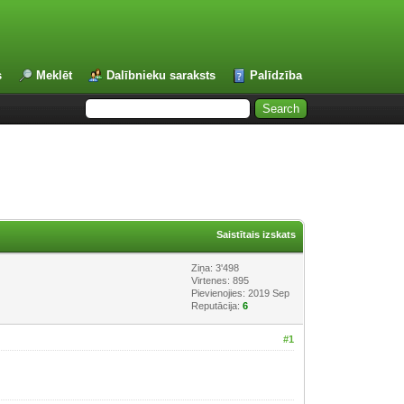
s
Meklēt
Dalībnieku saraksts
Palīdzība
Saistītais izskats
Ziņa: 3'498
Virtenes: 895
Pievienojies: 2019 Sep
Reputācija:
6
#1