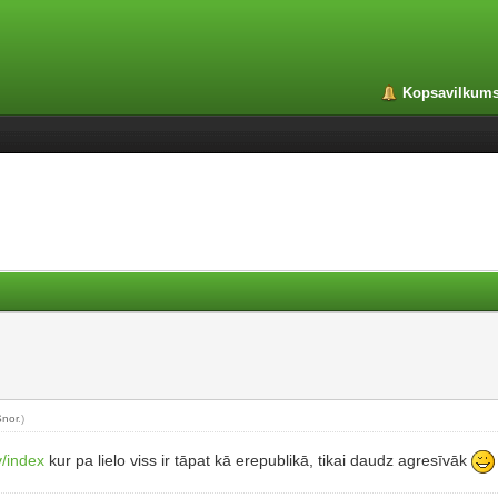
Kopsavilkum
Snor
.)
v/index
kur pa lielo viss ir tāpat kā erepublikā, tikai daudz agresīvāk