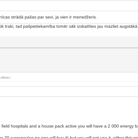
īcas strādā pašas par sevi, ja vien ir menedžeris.
ik traki, tad pašpietiekamība tomēr sāk izskatīties jau mazliet augstākā
LvSnor
.)
ll field hospitals and a house pack active you will have a 2 000 energy b
r 20 currency(so no one will buy it) but you will not use it either this w