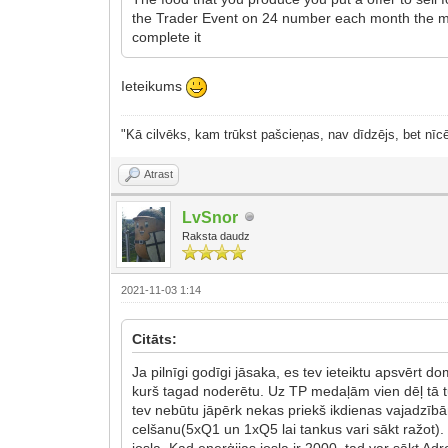
the Trader Event on 24 number each month the m
complete it
Ieteikums
"Kā cilvēks, kam trūkst pašcieņas, nav dīdzējs, bet nīcē
Atrast
LvSnor
Raksta daudz
2021-11-03 1:14
Citāts:
Ja pilnīgi godīgi jāsaka, es tev ieteiktu apsvērt d
kurš tagad noderētu. Uz TP medaļām vien dēļ tā t
tev nebūtu jāpērk nekas priekš ikdienas vajadzībā
celšanu(5xQ1 un 1xQ5 lai tankus vari sākt ražot). 
josla. Kad enerģijas josla ir 2000, tad var sākt Ad