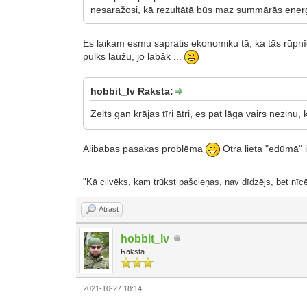
nesaražosi, kā rezultātā būs maz summārās enerģij
Es laikam esmu sapratis ekonomiku tā, ka tās rūpnīca
pulks laužu, jo labāk ...
hobbit_lv Raksta:
Zelts gan krājas tīri ātri, es pat lāga vairs nezinu, 
Alibabas pasakas problēma
Otra lieta "edūmā" i
"Kā cilvēks, kam trūkst pašcieņas, nav dīdzējs, bet nīcē
Atrast
hobbit_lv
Raksta
2021-10-27 18:14