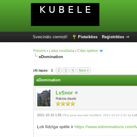
Sveicināts ciemiņš!
Pieteikties
Reģistrēties
Forums
›
Laika nosišana
›
Citas spēles
eDomination
(4) lapas:
1
2
3
4
Next »
eDomination
LvSnor
Raksta daudz
2021-10-10 1:55
(This post was last modified: 2021-10-10 2:41 by
Lv
Ļoti līdzīga spēle ir
https://www.edominations.com/l