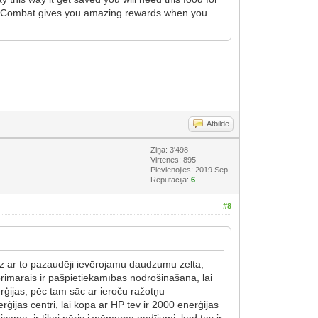
d Combat gives you amazing rewards when you
Atbilde
Ziņa: 3'498
Virtenes: 895
Pievienojies: 2019 Sep
Reputācija:
6
#8
līdz ar to pazaudēji ievērojamu daudzumu zelta,
imārais ir pašpietiekamības nodrošināšana, lai
rģijas, pēc tam sāc ar ieroču ražotņu
ģijas centri, lai kopā ar HP tev ir 2000 enerģijas
icama, ir tikai pāris izņēmuma gadījumi, kad tas ir