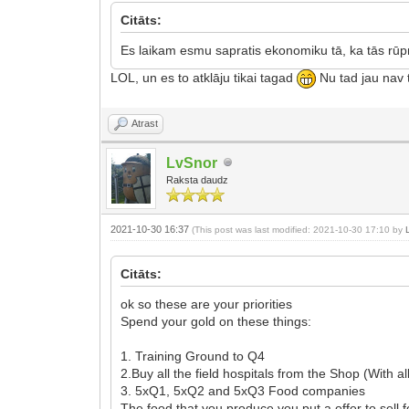
Citāts:
Es laikam esmu sapratis ekonomiku tā, ka tās rūpn
LOL, un es to atklāju tikai tagad
Nu tad jau nav t
Atrast
LvSnor
Raksta daudz
2021-10-30 16:37
(This post was last modified: 2021-10-30 17:10 by
Citāts:
ok so these are your priorities
Spend your gold on these things:
1. Training Ground to Q4
2.Buy all the field hospitals from the Shop (With a
3. 5xQ1, 5xQ2 and 5xQ3 Food companies
The food that you produce you put a offer to sell fo