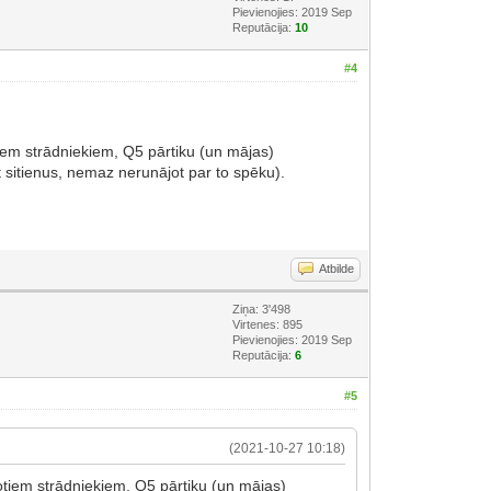
Pievienojies: 2019 Sep
Reputācija:
10
#4
tiem strādniekiem, Q5 pārtiku (un mājas)
t sitienus, nemaz nerunājot par to spēku).
Atbilde
Ziņa: 3'498
Virtenes: 895
Pievienojies: 2019 Sep
Reputācija:
6
#5
(2021-10-27 10:18)
otiem strādniekiem, Q5 pārtiku (un mājas)