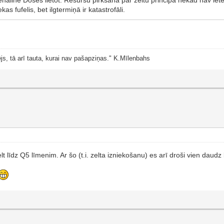
kas fufelis, bet ilgtermiņā ir katastrofāli.
js, tā arī tauta, kurai nav pašapziņas." K.Mīlenbahs
celt līdz Q5 līmenim. Ar šo (t.i. zelta izniekošanu) es arī droši vien dau