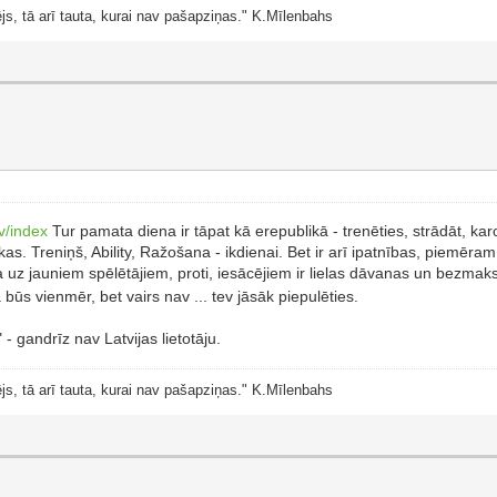
js, tā arī tauta, kurai nav pašapziņas." K.Mīlenbahs
v/index
Tur pamata diena ir tāpat kā erepublikā - trenēties, strādāt, karot!
 Treniņš, Ability, Ražošana - ikdienai. Bet ir arī ipatnības, piemēram, 
uz jauniem spēlētājiem, proti, iesācējiem ir lielas dāvanas un bezmaks
ā būs vienmēr, bet vairs nav ... tev jāsāk piepulēties.
- gandrīz nav Latvijas lietotāju.
js, tā arī tauta, kurai nav pašapziņas." K.Mīlenbahs