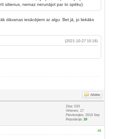
īt sitienus, nemaz nerunājot par to spēku).
āk dāvanas iesācējiem ar algu. Bet jā, jo liekāks
(2021-10-27 10:18)
Atbilde
Ziņa: 533
Virtenes: 17
Pievienojies: 2019 Sep
Reputācija:
10
#6