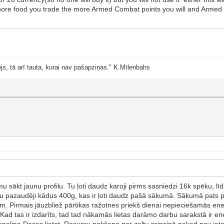
ore food you trade the more Armed Combat points you will and Arme
js, tā arī tauta, kurai nav pašapziņas." K.Mīlenbahs
omu sākt jaunu profilu. Tu ļoti daudz karoji pirms sasniedzi 16k spēku, 
u pazaudēji kādus 400g, kas ir ļoti daudz pašā sākumā. Sākumā pats pr
m. Pirmais jāuzbliež pārtikas ražotnes priekš dienai nepieciešamās ene
Kad tas ir izdarīts, tad tad nākamās lietas darāmo darbu sarakstā ir ener
renaline Doses lietot. Resursu pirkšana par zeltu principā nekad nav iete