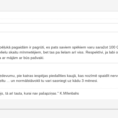
pēļukā pagaidām ir pagrūti, es pats saviem spēkiem varu saražot 100 Q
ielu skaitu mīnmetējiem, bet tas pa lielam arī viss. Respektīvi, ja labi
ka ar mājām ar būs pašvaki.
devumu, pie katras iespējas piedalīties kaujā, kas nozīmē spaidīt nervo
ltu ... un normālstāvokli tu vari sasniegt uz kādu 3 mēnesi.
js, tā arī tauta, kurai nav pašapziņas." K.Mīlenbahs