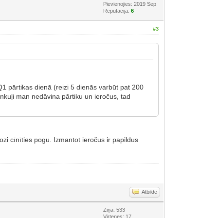
Pievienojies: 2019 Sep
Reputācija:
6
#3
1 pārtikas dienā (reizi 5 dienās varbūt pat 200
 onkuļi man nedāvina pārtiku un ieročus, tad
zi cīnīties pogu. Izmantot ieročus ir papildus
Atbilde
Ziņa: 533
Virtenes: 17