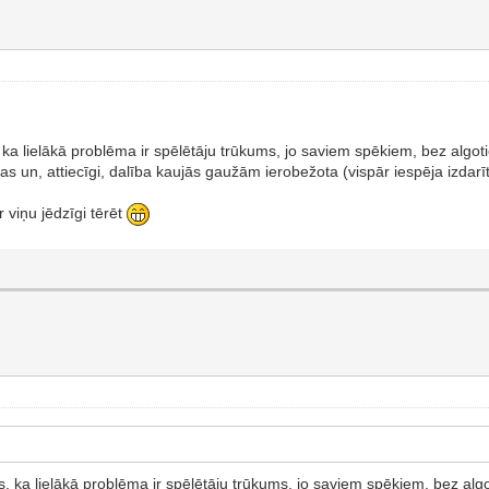
 ka lielākā problēma ir spēlētāju trūkums, jo saviem spēkiem, bez algo
 un, attiecīgi, dalība kaujās gaužām ierobežota (vispār iespēja izdarī
r viņu jēdzīgi tērēt
, ka lielākā problēma ir spēlētāju trūkums, jo saviem spēkiem, bez alg