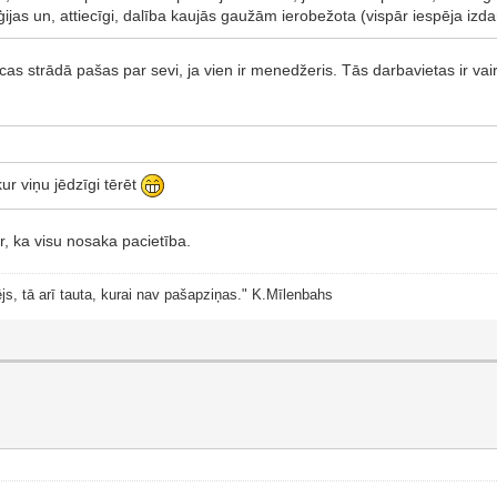
as un, attiecīgi, dalība kaujās gaužām ierobežota (vispār iespēja izdar
s strādā pašas par sevi, ja vien ir menedžeris. Tās darbavietas ir vair
kur viņu jēdzīgi tērēt
r, ka visu nosaka pacietība.
js, tā arī tauta, kurai nav pašapziņas." K.Mīlenbahs