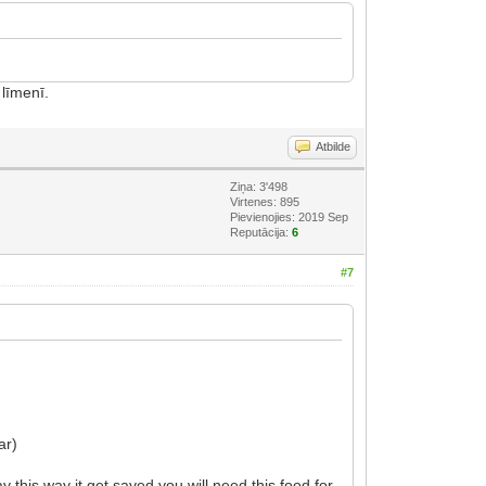
 līmenī.
Atbilde
Ziņa: 3'498
Virtenes: 895
Pievienojies: 2019 Sep
Reputācija:
6
#7
ar)
ay this way it get saved you will need this food for