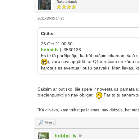
Raksta daudz
2021-10-25 14:23
Citāts:
25 Oct 21 00:50
hobbitlv
| 3530136
Es te tā parēķināju, ka būt pašpietiekamam šajā s
), varu sevi apgādāt ar Q1 ieročiem un kādu nel
karotājs es eventuāli būšu pašvaks. Man liekas, 
Sāksim ar būtisko, šie spēlē ir novesta uz pamata uz
triecienpunkti un nav obligati.
Par to tu saņem ze
"Kā cilvēks, kam trūkst pašcieņas, nav dīdzējs, bet nīcē
Atrast
hobbit_lv