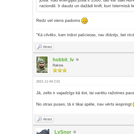
racionāli. Ir daudz un dažādi knifi, kuri īstermiņā lie
Redz vel viens padoms
"Kā cilvēks, kam trūkst pašcieņas, nav dīdzējs, bet nīcē
Atrast
hobbit_lv
Raksta
2021-11-04 2:01
Jā, zelts ir vajadzīgs kā ēst, lai varētu ražotnes pa
No otras puses, tā ir tikai spēle, nav vērts iespringt
Atrast
LvSnor