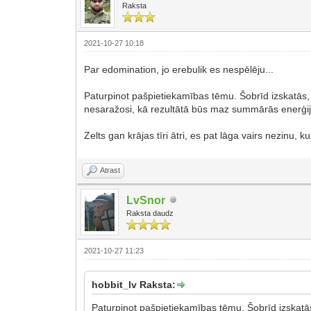
Raksta
2021-10-27 10:18
Par edomination, jo erebulik es nespēlēju...
Paturpinot pašpietiekamības tēmu. Šobrīd izskatās,
nesaražosi, kā rezultātā būs maz summārās enerģijas
Zelts gan krājas tīri ātri, es pat lāga vairs nezinu, ku
Atrast
LvSnor
Raksta daudz
2021-10-27 11:23
hobbit_lv Raksta:
Paturpinot pašpietiekamības tēmu. Šobrīd izskatās