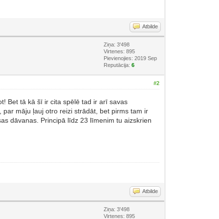
Atbilde
Ziņa: 3'498
Virtenes: 895
Pievienojies: 2019 Sep
Reputācija:
6
#2
 Bet tā kā šī ir cita spēlē tad ir arī savas
par māju ļauj otro reizi strādāt, bet pirms tam ir
as dāvanas. Principā līdz 23 līmenim tu aizskrien
Atbilde
Ziņa: 3'498
Virtenes: 895