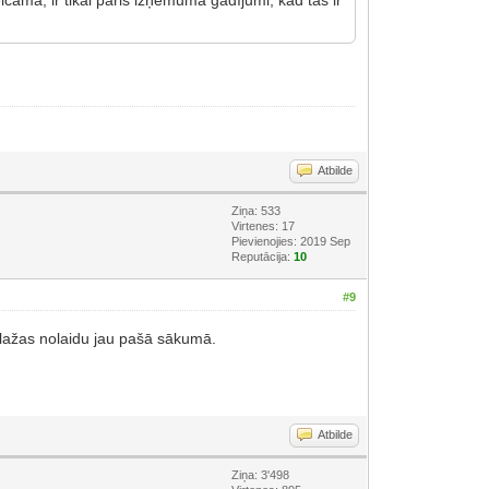
Atbilde
Ziņa: 533
Virtenes: 17
Pievienojies: 2019 Sep
Reputācija:
10
#9
dz lažas nolaidu jau pašā sākumā.
Atbilde
Ziņa: 3'498