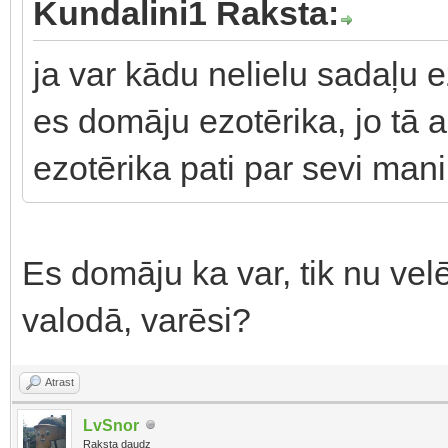
Kundalini1 Raksta:
ja var kādu nelielu sadaļu ezo
es domāju ezotērika, jo tā 
ezotērika pati par sevi mani
Es domāju ka var, tik nu velēt
valodā, varēsi?
Atrast
LvSnor
Raksta daudz