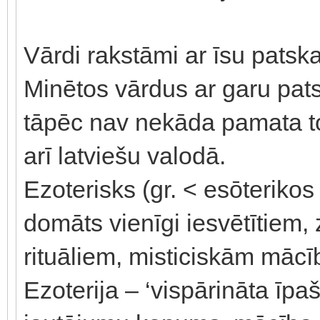
Vārdi rakstāmi ar īsu patska
Minētos vārdus ar garu pats
tāpēc nav nekāda pamata to
arī latviešu valodā.
Ezoterisks (gr. < esōterikos 
domāts vienīgi iesvētītiem, 
rituāliem, misticiskām mācīb
Ezoterija – ‘vispārināta īpa