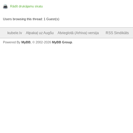
Rādīt drukājamu skatu
Users browsing this thread: 1 Guest(s)
kubele.lv
Atpakaļ uz Augšu
Atvieglotā (Arhiva) versija
RSS Sindikāts
Powered By
MyBB
, © 2002-2026
MyBB Group
.