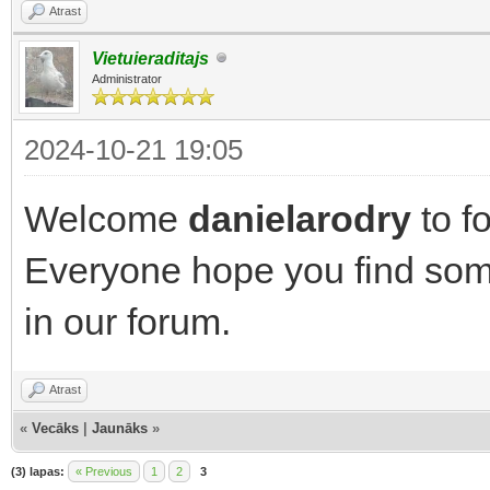
Atrast
Vietuieraditajs
Administrator
2024-10-21 19:05
Welcome
danielarodry
to f
Everyone hope you find some
in our forum.
Atrast
«
Vecāks
|
Jaunāks
»
(3) lapas:
« Previous
1
2
3