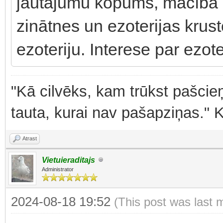
jautājumu kopums, mācība 
zinātnes un ezoterijas krus
ezoteriju. Interese par ezote
"Kā cilvēks, kam trūkst pašcieņ
tauta, kurai nav pašapziņas." 
Atrast
Vietuieraditajs
Administrator
2024-08-18 19:52
(This post was last 