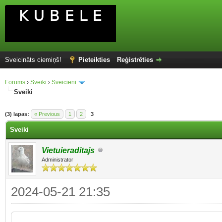
Sveicināts ciemiņš!
Pieteikties
Reģistrēties
Forums
›
Sveiki
›
Sveicieni
Sveiki
(3) lapas:
« Previous
1
2
3
Sveiki
Vietuieraditajs
Administrator
2024-05-21 21:35