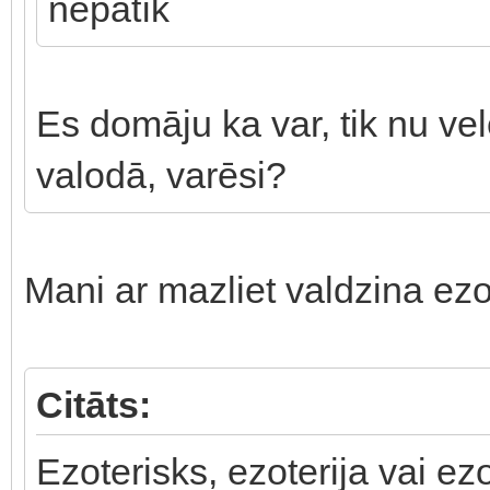
nepatīk
Es domāju ka var, tik nu velēt
valodā, varēsi?
Mani ar mazliet valdzina ez
Citāts:
Ezoterisks, ezoterija vai ezo