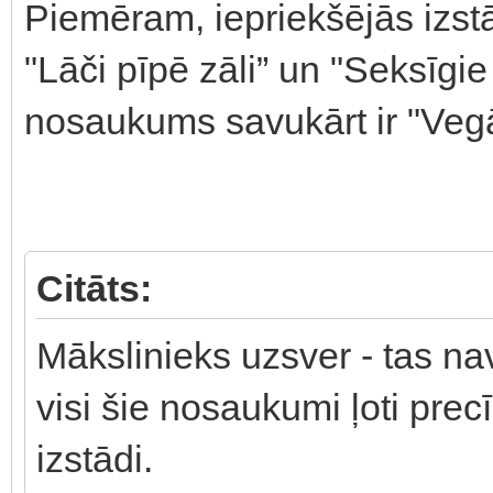
Piemēram, iepriekšējās izst
"Lāči pīpē zāli” un "Seksīgie
nosaukums savukārt ir "Vegā
Citāts:
Mākslinieks uzsver - tas nav
visi šie nosaukumi ļoti precī
izstādi.