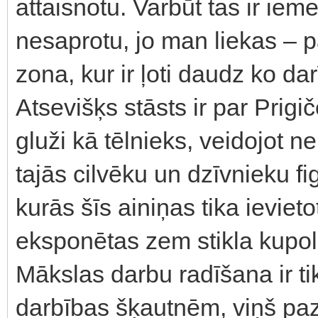
attaisnotu. Varbūt tas ir iem
nesaprotu, jo man liekas – p
zona, kur ir ļoti daudz ko dar
Atsevišķs stāsts ir par Prig
gluži kā tēlnieks, veidojot ne
tajās cilvēku un dzīvnieku fi
kurās šīs ainiņas tika ieviet
eksponētas zem stikla kupol
Mākslas darbu radīšana ir ti
darbības šķautnēm, viņš paz