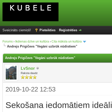
Sveicināts ciemiņš!
Pieteikties
Reģistrēties
Forums
›
Ikdienas dzīve un kultūra
›
Cita māksla un kultūra
Andrejs Prigičevs "Vegāni uzbrūk nūdistiem"
Andrejs Prigičevs "Vegāni uzbrūk nūdistiem"
LvSnor
Raksta daudz
2019-10-22 12:53
Sekošana iedomātiem ideāli