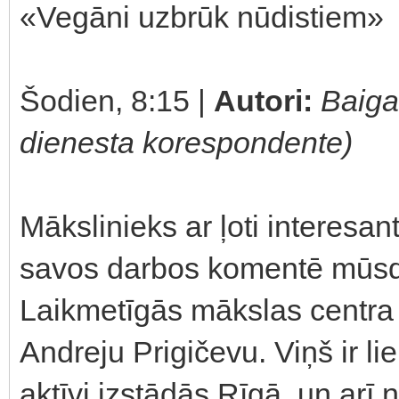
«Vegāni uzbrūk nūdistiem»
Šodien, 8:15 |
Autori:
Baiga
dienesta korespondente)
Mākslinieks ar ļoti interesan
savos darbos komentē mūsdi
Laikmetīgās mākslas centra 
Andreju Prigičevu. Viņš ir li
aktīvi izstādās Rīgā, un arī 