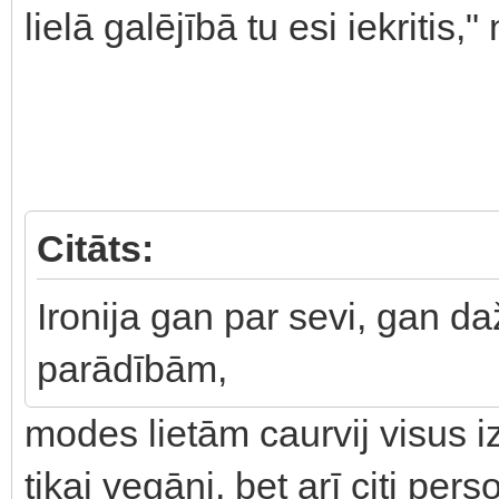
lielā galējībā tu esi iekritis,
Citāts:
Ironija gan par sevi, gan 
parādībām,
modes lietām caurvij visus i
tikai vegāni, bet arī citi per