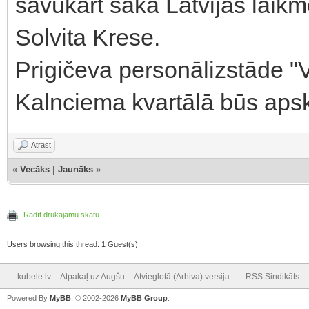
savukārt saka Latvijas laikm
Solvita Krese.
Prigičeva personālizstāde "
Kalnciema kvartālā būs aps
Atrast
«
Vecāks
|
Jaunāks
»
Rādīt drukājamu skatu
Users browsing this thread: 1 Guest(s)
kubele.lv
Atpakaļ uz Augšu
Atvieglotā (Arhiva) versija
RSS Sindikāts
Powered By
MyBB
, © 2002-2026
MyBB Group
.