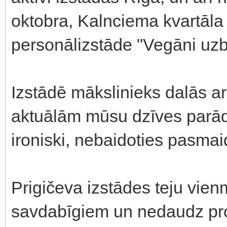
oktobra, Kalnciema kvartāla
personālizstāde "Vegāni uzb
Izstādē mākslinieks dalās 
aktuālām mūsu dzīves parād
ironiski, nebaidoties pasmaid
Prigičeva izstādes teju vie
savdabīgiem un nedaudz pr