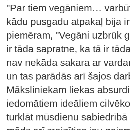
"Par tiem vegāniem… varbūt t
kādu pusgadu atpakaļ bija int
piemēram, "Vegāni uzbrūk ga
ir tāda sapratne, ka tā ir tād
nav nekāda sakara ar vardar
un tas parādās arī šajos darb
Māksliniekam liekas absurd
iedomātiem ideāliem cilvēkos v
turklāt mūsdienu sabiedrībā 