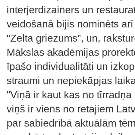
interjerdizainers un restaura
veidošanā bijis nominēts arī 
"Zelta griezums”, un, rakstu
Mākslas akadēmijas prorekto
īpašo individualitāti un izk
straumi un nepiekāpjas laik
"Viņā ir kaut kas no tīrradņ
viņš ir viens no retajiem La
par sabiedrībā aktuālām tēm