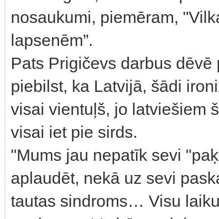
nosaukumi, piemēram, "Vilkač
lapsenēm”.
Pats Prigičevs darbus dēvē
piebilst, ka Latvijā, šādi iro
visai vientuļš, jo latviešie
visai iet pie sirds.
"Mums jau nepatīk sevi "paķe
aplaudēt, nekā uz sevi paskat
tautas sindroms… Visu laiku s