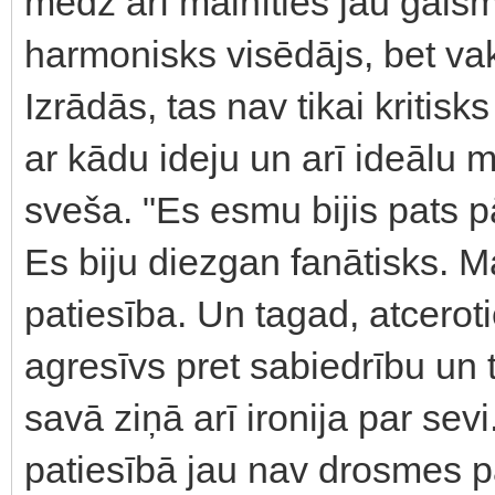
mēdz arī mainīties jau gaism
harmonisks visēdājs, bet va
Izrādās, tas nav tikai kritis
ar kādu ideju un arī ideālu
sveša. "Es esmu bijis pats 
Es biju diezgan fanātisks. Ma
patiesība. Un tagad, atceroti
agresīvs pret sabiedrību un t
savā ziņā arī ironija par sevi
patiesībā jau nav drosmes pa