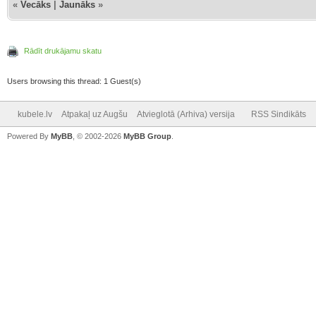
«
Vecāks
|
Jaunāks
»
Rādīt drukājamu skatu
Users browsing this thread: 1 Guest(s)
kubele.lv
Atpakaļ uz Augšu
Atvieglotā (Arhiva) versija
RSS Sindikāts
Powered By
MyBB
, © 2002-2026
MyBB Group
.