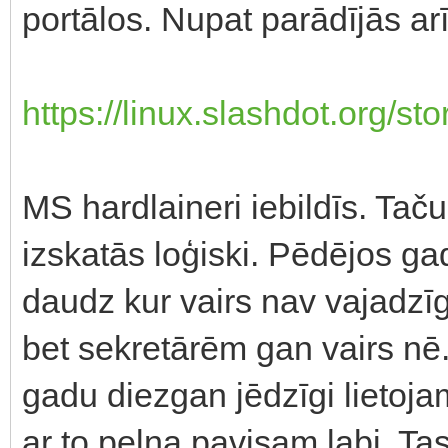
portālos. Nupat parādījās ar
https://linux.slashdot.org/st
MS hardlaineri iebildīs. Tač
izskatās loģiski. Pēdējos ga
daudz kur vairs nav vajadzī
bet sekretārēm gan vairs nē. 
gadu diezgan jēdzīgi lietoja
ar to pelna pavisam labi. Ta