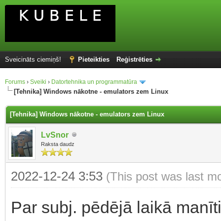
Sveicināts ciemiņš!
Pieteikties
Reģistrēties
Forums
›
Sveiki
›
Datortehnika un programmatūra
[Tehnika] Windows nākotne - emulators zem Linux
[Tehnika] Windows nākotne - emulators zem Linux
LvSnor
Raksta daudz
2022-12-24 3:53
(This post was last m
Par subj. pēdējā laikā manīti