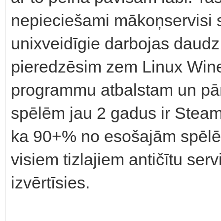
nepieciešami mākoņservisi s
unixveidīgie darbojas daudz 
pieredzēsim zem Linux Win
programmu atbalstam un pā
spēlēm jau 2 gadus ir Steam
ka 90+% no esošajām spēlēm 
visiem tizlajiem antičītu ser
izvērtīsies.