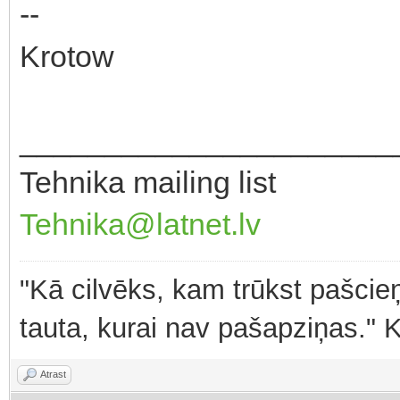
--
Krotow
______________________
Tehnika mailing list
Tehnika@latnet.lv
"Kā cilvēks, kam trūkst pašcieņ
tauta, kurai nav pašapziņas." 
Atrast