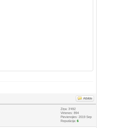
Atbilde
Ziņa: 3'492
Virtenes: 894
Pievienojies: 2019 Sep
Reputācija:
6