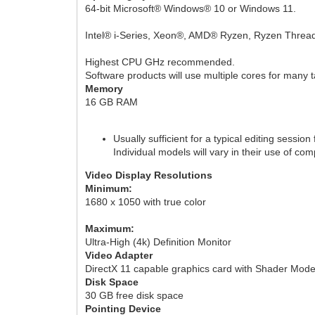
64-bit Microsoft® Windows® 10 or Windows 11.
Intel® i-Series, Xeon®, AMD® Ryzen, Ryzen Thread
Highest CPU GHz recommended.
Software products will use multiple cores for many 
Memory
16 GB RAM
Usually sufficient for a typical editing sessi
Individual models will vary in their use of c
Video Display Resolutions
Minimum:
1680 x 1050 with true color
Maximum:
Ultra-High (4k) Definition Monitor
Video Adapter
DirectX 11 capable graphics card with Shader Mod
Disk Space
30 GB free disk space
Pointing Device