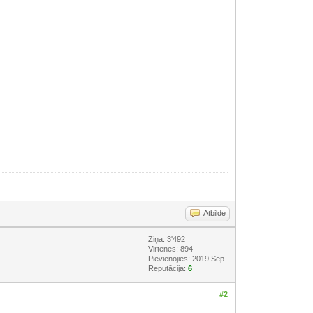
Atbilde
Ziņa: 3'492
Virtenes: 894
Pievienojies: 2019 Sep
Reputācija:
6
#2