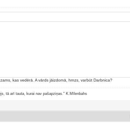
redzams, kas vedērā. A vārds jāizdomā, hmzs, varbūt Darbnica?
js, tā arī tauta, kurai nav pašapziņas." K.Mīlenbahs