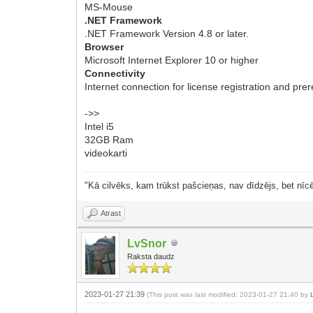
MS-Mouse
.NET Framework
.NET Framework Version 4.8 or later.
Browser
Microsoft Internet Explorer 10 or higher
Connectivity
Internet connection for license registration and p
->>
Intel i5
32GB Ram
videokarti
"Kā cilvēks, kam trūkst pašcieņas, nav dīdzējs, bet nīcē
Atrast
LvSnor
Raksta daudz
2023-01-27 21:39
(This post was last modified: 2023-01-27 21:40 by