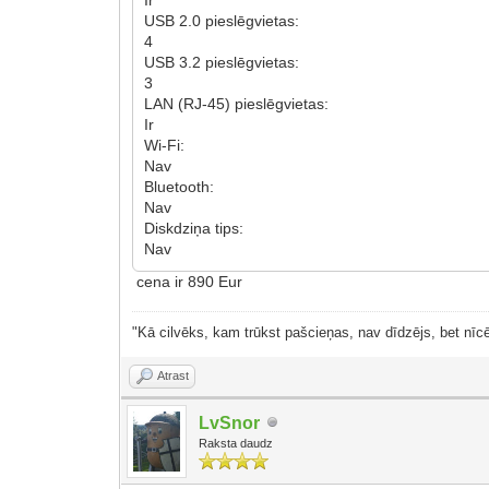
USB 2.0 pieslēgvietas:
4
USB 3.2 pieslēgvietas:
3
LAN (RJ-45) pieslēgvietas:
Ir
Wi-Fi:
Nav
Bluetooth:
Nav
Diskdziņa tips:
Nav
cena ir 890 Eur
"Kā cilvēks, kam trūkst pašcieņas, nav dīdzējs, bet nīcē
Atrast
LvSnor
Raksta daudz