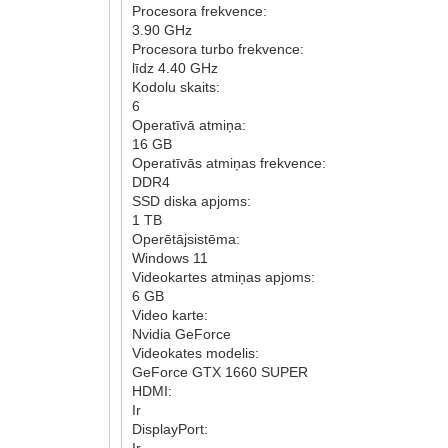
Procesora frekvence:
3.90 GHz
Procesora turbo frekvence:
līdz 4.40 GHz
Kodolu skaits:
6
Operatīvā atmiņa:
16 GB
Operatīvās atmiņas frekvence:
DDR4
SSD diska apjoms:
1 TB
Operētājsistēma:
Windows 11
Videokartes atmiņas apjoms:
6 GB
Video karte:
Nvidia GeForce
Videokates modelis:
GeForce GTX 1660 SUPER
HDMI:
Ir
DisplayPort:
Ir