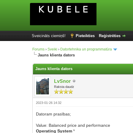
Sveicināts ciemiņš!
Pieteikties
Reģistrēties
Forums
›
Sveiki
›
Datortehnika un programmatūra
Jauns klienta dators
Jauns klienta dators
LvSnor
Raksta daudz
2023-01-26 14:32
Datoram prasības;
Value: Balanced price and performance
Operating System ¹