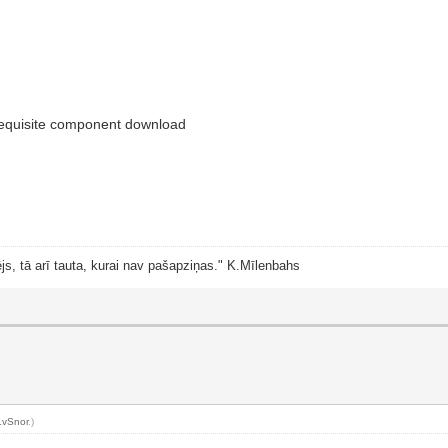
rerequisite component download
js, tā arī tauta, kurai nav pašapziņas." K.Mīlenbahs
LvSnor
.)