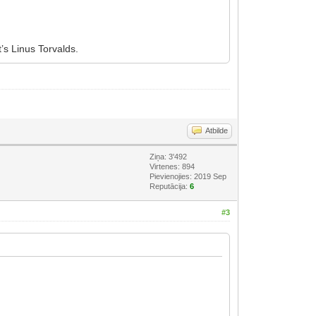
t’s Linus Torvalds.
Atbilde
Ziņa: 3'492
Virtenes: 894
Pievienojies: 2019 Sep
Reputācija:
6
#3