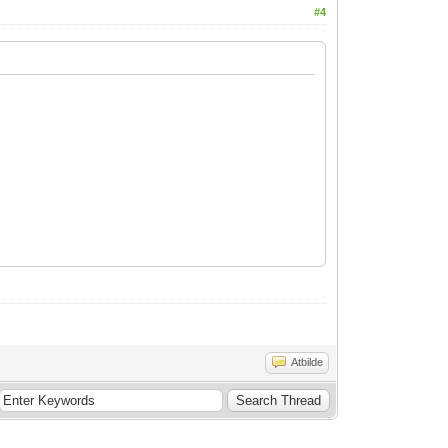
#4
Atbilde