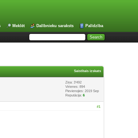
s
Meklēt
Dalībnieku saraksts
Palīdzība
Saistītais izskats
Ziņa: 3'492
Virtenes: 894
Pievienojies: 2019 Sep
Reputācija:
6
#1