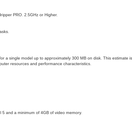
ripper PRO. 2.5GHz or Higher.
tasks.
on for a single model up to approximately 300 MB on disk. This estimate 
omputer resources and performance characteristics.
el 5 and a minimum of 4GB of video memory.