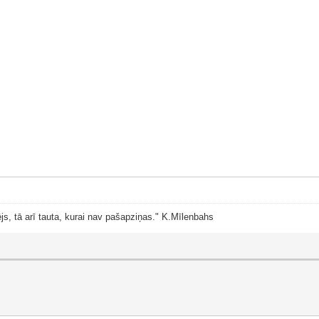
js, tā arī tauta, kurai nav pašapziņas." K.Mīlenbahs