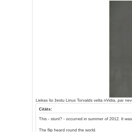
Liekas šo žestu Linus Torvalds velta nVidia, par ne
Citāts:
This - stunt? - occurred in summer of 2012. It w
The flip heard round the world.