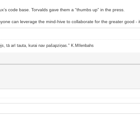
inux’s code base. Torvalds gave them a “thumbs up” in the press.
 anyone can leverage the mind-hive to collaborate for the greater good - i
js, tā arī tauta, kurai nav pašapziņas." K.Mīlenbahs