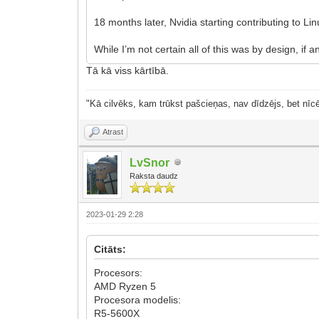
18 months later, Nvidia starting contributing to L
While I’m not certain all of this was by design, if
Tā kā viss kārtībā.
"Kā cilvēks, kam trūkst pašcieņas, nav dīdzējs, bet nīcē
Atrast
LvSnor
Raksta daudz
2023-01-29 2:28
Citāts:
Procesors:
AMD Ryzen 5
Procesora modelis:
R5-5600X