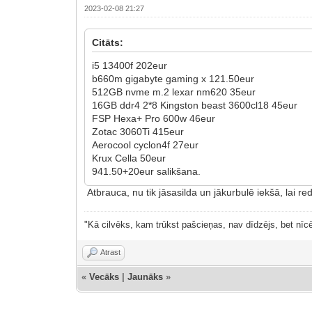
2023-02-08 21:27
Citāts:
i5 13400f 202eur
b660m gigabyte gaming x 121.50eur
512GB nvme m.2 lexar nm620 35eur
16GB ddr4 2*8 Kingston beast 3600cl18 45eur
FSP Hexa+ Pro 600w 46eur
Zotac 3060Ti 415eur
Aerocool cyclon4f 27eur
Krux Cella 50eur
941.50+20eur salikšana.
Atbrauca, nu tik jāsasilda un jākurbulē iekšā, lai 
"Kā cilvēks, kam trūkst pašcieņas, nav dīdzējs, bet nīcē
Atrast
«
Vecāks
|
Jaunāks
»