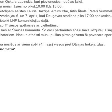
 un Oskars Lapinskis, kuri pievienosies nedēļas laikā.
i norisināsies no plkst.10:00 līdz 13:00.
Vītoliņam asistēs Lauris Dārziņš, Artūrs Irbe, Artis Ābols, Peteri Numme
vadīs jau 6. un 7. aprīlī, kad Daugavas stadionā plks.17:00 spēkosies ar 
pieteikt LHF komunikācijas daļā.
prīlī viesos spēkosies ar Lielbritāniju.
īsies ar Šveices komandu. Šo divu pārbaudes spēļu laikā līdzjutējus saga
atoriem. Nāc un atbalsti mūsu puišus pirms galvenā šī pavasara sport
oslēgs ar vienu spēli (4.maijs) viesos pret Dānijas hokeja izlasi.
ņnometni: