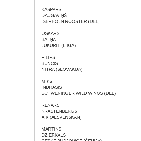
KASPARS
DAUGAVIŅŠ
ISERHOLN ROOSTER (DEL)
OSKARS
BATŅA
JUKURIT (LIIGA)
FILIPS
BUNCIS
NITRA (SLOVĀKIJA)
MIKS
INDRAŠIS
SCHWENINGER WILD WINGS (DEL)
RENĀRS
KRASTENBERGS
AIK (ALSVENSKAN)
MĀRTIŅŠ
DZIERKALS
CESKE BUDJOVICE (ČEHIJA)