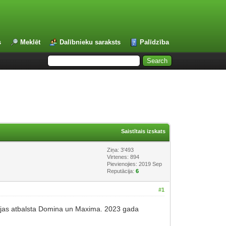
s
Meklēt
Dalībnieku saraksts
Palīdzība
Saistītais izskats
Ziņa: 3'493
Virtenes: 894
Pievienojies: 2019 Sep
Reputācija:
6
#1
tvijas atbalsta Domina un Maxima. 2023 gada