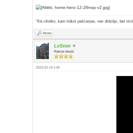
"Kā cilvēks, kam trūkst pašcieņas, nav dīdzējs, bet nīcē
Atrast
LvSnor
Raksta daudz
2023-03-19 1:06