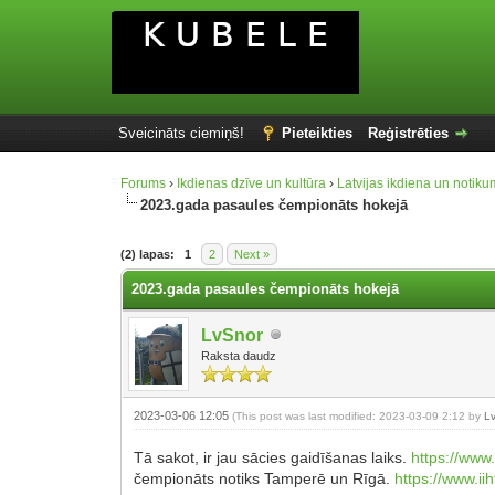
Sveicināts ciemiņš!
Pieteikties
Reģistrēties
Forums
›
Ikdienas dzīve un kultūra
›
Latvijas ikdiena un notiku
2023.gada pasaules čempionāts hokejā
(2) lapas:
1
2
Next »
2023.gada pasaules čempionāts hokejā
LvSnor
Raksta daudz
2023-03-06 12:05
(This post was last modified: 2023-03-09 2:12 by
L
Tā sakot, ir jau sācies gaidīšanas laiks.
https://www
čempionāts notiks Tamperē un Rīgā.
https://www.ii