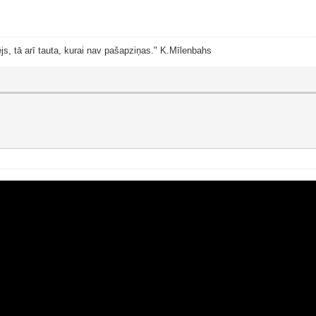
js, tā arī tauta, kurai nav pašapziņas." K.Mīlenbahs