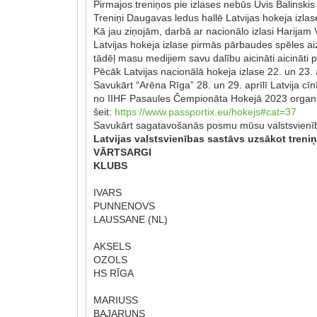
Pirmajos treniņos pie izlases nebūs Uvis Balinskis
Treniņi Daugavas ledus hallē Latvijas hokeja izlase
Kā jau ziņojām, darbā ar nacionālo izlasi Harijam 
Latvijas hokeja izlase pirmās pārbaudes spēles aiz
tādēļ masu medijiem savu dalību aicināti aicināti 
Pēcāk Latvijas nacionālā hokeja izlase 22. un 23. a
Savukārt “Arēna Rīga” 28. un 29. aprīlī Latvija cīn
no IIHF Pasaules Čempionāta Hokejā 2023 organiz
šeit:
https://www.passportix.eu/hokejs#cat=37
Savukārt sagatavošanās posmu mūsu valstsvienība n
Latvijas valstsvienības sastāvs uzsākot treni
VĀRTSARGI
KLUBS
IVARS
PUNNENOVS
LAUSSANE (NL)
AKSELS
OZOLS
HS RĪGA
MARIUSS
BAJARUNS