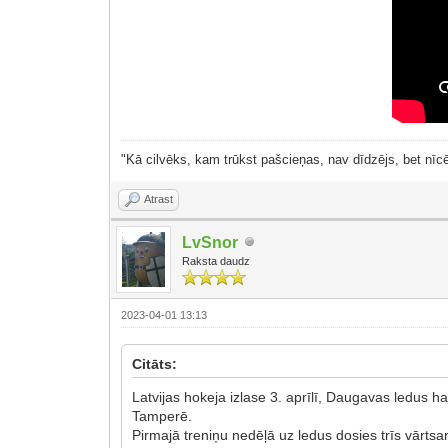
"Kā cilvēks, kam trūkst pašcieņas, nav dīdzējs, bet nīcē
Atrast
LvSnor
Raksta daudz
2023-04-01 13:13
Citāts:
Latvijas hokeja izlase 3. aprīlī, Daugavas ledus
Tamperē.
Pirmajā treniņu nedēļā uz ledus dosies trīs vārtsar