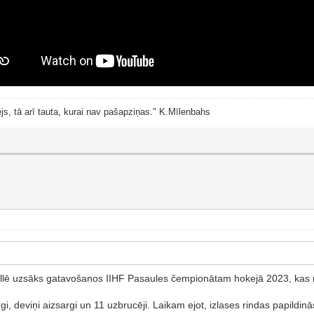
js, tā arī tauta, kurai nav pašapziņas." K.Mīlenbahs
 hallē uzsāks gatavošanos IIHF Pasaules čempionātam hokejā 2023, kas n
gi, deviņi aizsargi un 11 uzbrucēji. Laikam ejot, izlases rindas papildinā