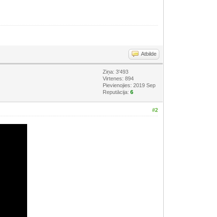
Atbilde
Ziņa: 3'493
Virtenes: 894
Pievienojies: 2019 Sep
Reputācija:
6
#2