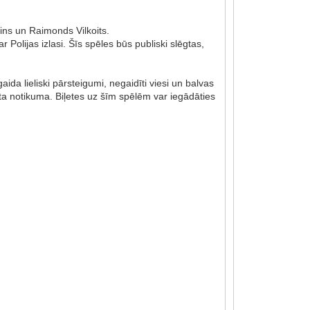
lins un Raimonds Vilkoits.
Polijas izlasi. Šīs spēles būs publiski slēgtas,
ida lieliski pārsteigumi, negaidīti viesi un balvas
a notikuma. Biļetes uz šīm spēlēm var iegādāties