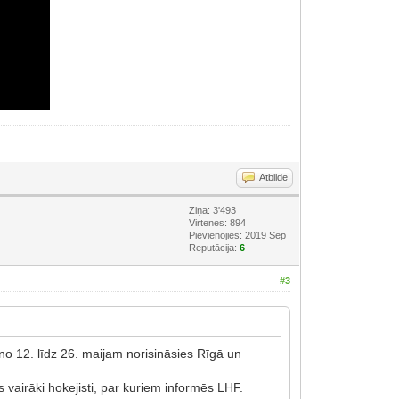
Atbilde
Ziņa: 3'493
Virtenes: 894
Pievienojies: 2019 Sep
Reputācija:
6
#3
o 12. līdz 26. maijam norisināsies Rīgā un
s vairāki hokejisti, par kuriem informēs LHF.