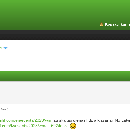
Kopsavilkum
mi
vSnor
.)
.iihf.com/en/events/2023/wm
jau skaitās dienas līdz atklāšanai. No La
hf.com/lv/events/2023/wm/t...692/latvia