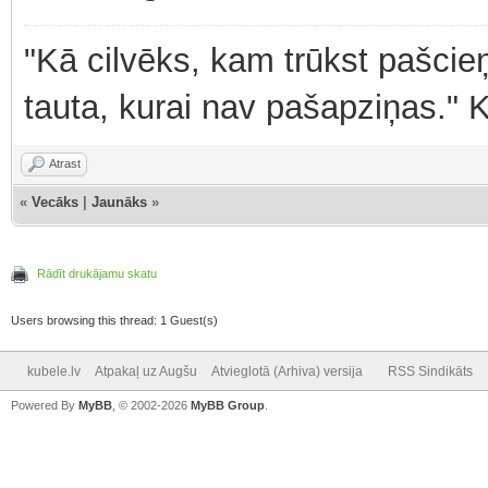
"Kā cilvēks, kam trūkst pašcieņ
tauta, kurai nav pašapziņas." 
Atrast
«
Vecāks
|
Jaunāks
»
Rādīt drukājamu skatu
Users browsing this thread: 1 Guest(s)
kubele.lv
Atpakaļ uz Augšu
Atvieglotā (Arhiva) versija
RSS Sindikāts
Powered By
MyBB
, © 2002-2026
MyBB Group
.