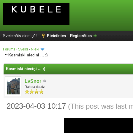
Sveicināts ciemiņš!
Pieteikties
Reģistrēties
Forums
›
Sveiki
›
Nieki
Kosmiski nieciņi ... :)
Kosmiski nieciņi ... :)
LvSnor
Raksta daudz
2023-04-03 10:17
(This post was last 