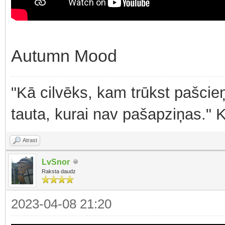
Autumn Mood
"Kā cilvēks, kam trūkst pašcieņ
tauta, kurai nav pašapziņas." 
Atrast
LvSnor
Raksta daudz
2023-04-08 21:20