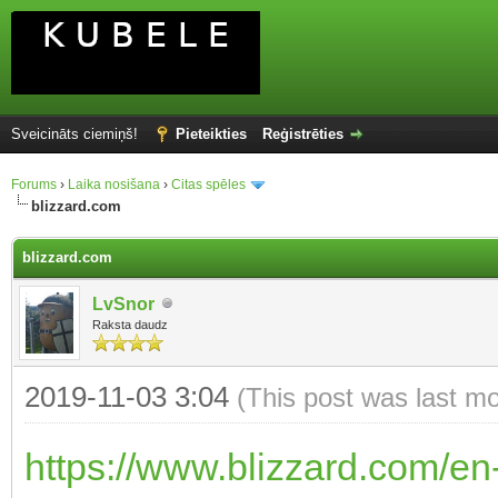
Sveicināts ciemiņš!
Pieteikties
Reģistrēties
Forums
›
Laika nosišana
›
Citas spēles
blizzard.com
blizzard.com
LvSnor
Raksta daudz
2019-11-03 3:04
(This post was last m
https://www.blizzard.com/en