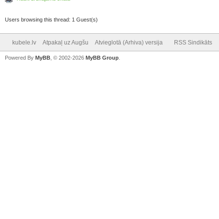
Users browsing this thread: 1 Guest(s)
kubele.lv
Atpakaļ uz Augšu
Atvieglotā (Arhiva) versija
RSS Sindikāts
Powered By
MyBB
, © 2002-2026
MyBB Group
.