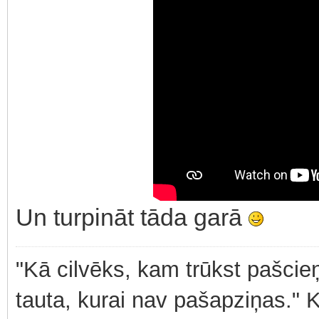
Un turpināt tāda garā
"Kā cilvēks, kam trūkst pašcieņ
tauta, kurai nav pašapziņas." 