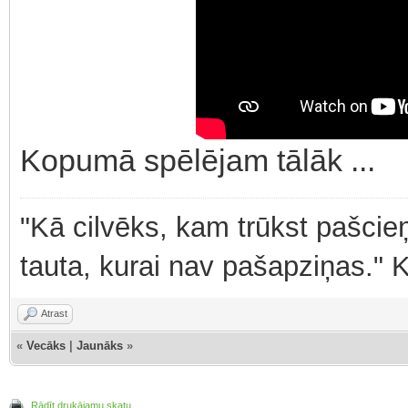
Kopumā spēlējam tālāk ...
"Kā cilvēks, kam trūkst pašcieņ
tauta, kurai nav pašapziņas." 
Atrast
«
Vecāks
|
Jaunāks
»
Rādīt drukājamu skatu