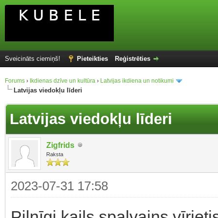
Sveicināts ciemiņš!
Pieteikties
Reģistrēties
Forums
›
Ikdienas dzīve un kultūra
›
Latvijas ikdiena un notikumi
Latvijas viedokļu līderi
Latvijas viedokļu līderi
Zigfrids
Raksta
2023-07-31 17:58
Pilnīgi kails spalvains vīriet