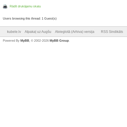
Rādīt drukājamu skatu
Users browsing this thread: 1 Guest(s)
kubele.lv
Atpakaļ uz Augšu
Atvieglotā (Arhiva) versija
RSS Sindikāts
Powered By
MyBB
, © 2002-2026
MyBB Group
.