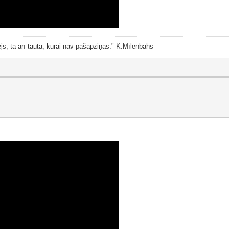
js, tā arī tauta, kurai nav pašapziņas." K.Mīlenbahs