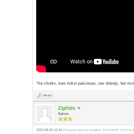
"Kā cilvēks, kam trūkst pašcieņas, nav dīdzējs, bet nīcē
Atrast
Zigfrids
Raksta
2023-08-05 10:44
(This post was last modified: 2023-08-05 13:53 by