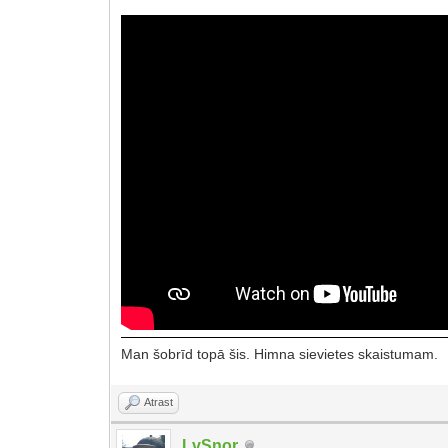
Man šobrīd topā šis. Himna sievietes skaistumam.
Atrast
LvSnor