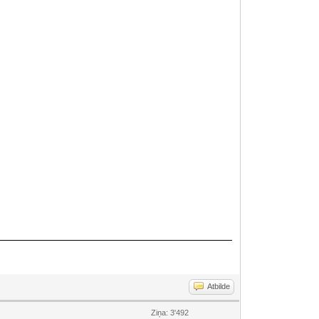
Atbilde
Ziņa: 3'492