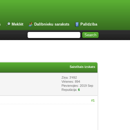
s
Meklēt
Dalībnieku saraksts
Palīdzība
Saistītais izskats
Ziņa: 3'492
Virtenes: 894
Pievienojies: 2019 Sep
Reputācija:
6
#1