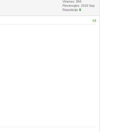
Virtenes: 894
Pievienojies: 2019 Sep
Reputācija:
6
#3