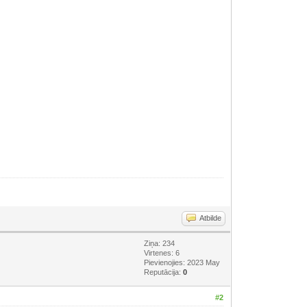
Atbilde
Ziņa: 234
Virtenes: 6
Pievienojies: 2023 May
Reputācija:
0
#2