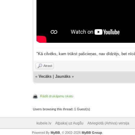
"Kā cilvēks, kam trūkst pašcieņas, nav dīdzējs, bet nīcē
Atrast
«
Vecāks
|
Jaunāks
»
Rādīt drukājamu skatu
Users browsing this thread: 1 Guest(s)
kubele.lv
Atpakaļ uz Augšu
Atvieglotā (Arhiva) versija
Powered By
MyBB
, © 2002-2026
MyBB Group
.