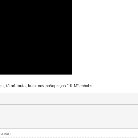
js, tā arī tauta, kurai nav pašapziņas." K.Mīlenbahs
LvSnor
.)