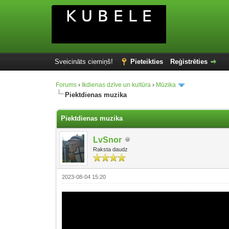
Sveicināts ciemiņš!
Pieteikties
Reģistrēties
Forums
›
Ikdienas dzīve un kultūra
›
Mūzika
Piektdienas muzika
Piektdienas muzika
LvSnor
Raksta daudz
2023-08-04 15:20