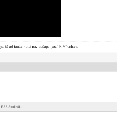
js, tā arī tauta, kurai nav pašapziņas." K.Mīlenbahs
RSS Sindikāts