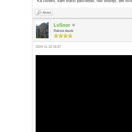
"Kā cilvēks, kam trūkst pašcieņas, nav dīdzējs, bet nīcē
Atrast
LvSnor
Raksta daudz
2024-11-22 16:57