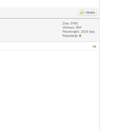
Atbilde
Ziņa: 3'492
Virtenes: 894
Pievienojies: 2019 Sep
Reputācija:
6
#4