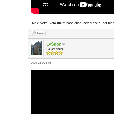
"Kā cilvēks, kam trūkst pašcieņas, nav dīdzējs, bet nīcē
Atrast
LvSnor
Raksta daudz
2025-02-02 5:08