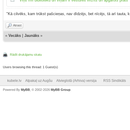
“Viņš mīl bibliotēku un viņam ir vēstures virzīts un apgarots prāts
"Kā cilvēks, kam trūkst pašcieņas, nav dīdzējs, bet nīcējs, tā arī tauta,
Atrast
«
Vecāks
|
Jaunāks
»
Rādīt drukājamu skatu
Users browsing this thread: 1 Guest(s)
kubele.lv
Atpakaļ uz Augšu
Atvieglotā (Arhiva) versija
RSS Sindikāts
Powered By
MyBB
, © 2002-2026
MyBB Group
.