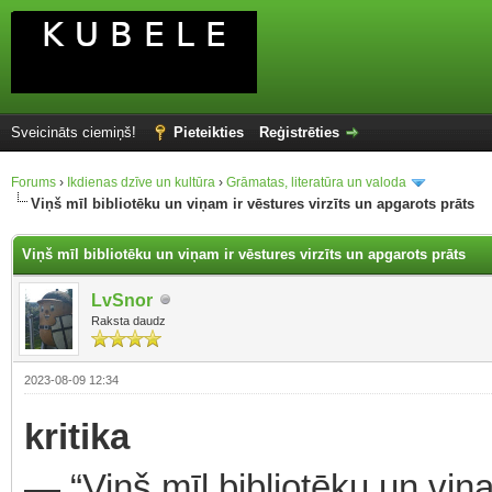
Sveicināts ciemiņš!
Pieteikties
Reģistrēties
Forums
›
Ikdienas dzīve un kultūra
›
Grāmatas, literatūra un valoda
Viņš mīl bibliotēku un viņam ir vēstures virzīts un apgarots prāts
Viņš mīl bibliotēku un viņam ir vēstures virzīts un apgarots prāts
LvSnor
Raksta daudz
2023-08-09 12:34
kritika
— “Viņš mīl bibliotēku un viņa