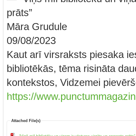
prāts”
Māra Grudule
09/08/2023
Kaut arī virsraksts piesaka 
bibliotēkās, tēma risināta da
kontekstos, Vidzemei pievēršo
https://www.punctummagazine.
Attached File(s)