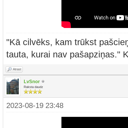
"Kā cilvēks, kam trūkst pašcieņ
tauta, kurai nav pašapziņas." 
Atrast
LvSnor
Raksta daudz
2023-08-19 23:48