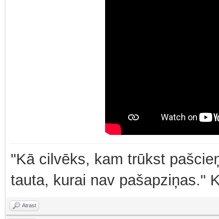
"Kā cilvēks, kam trūkst pašcieņ
tauta, kurai nav pašapziņas." 
Atrast