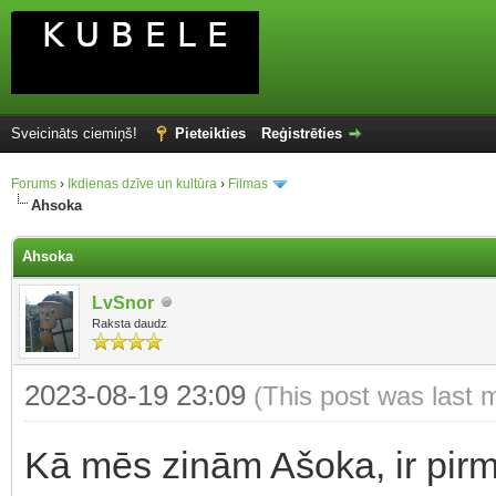
Sveicināts ciemiņš!
Pieteikties
Reģistrēties
Forums
›
Ikdienas dzīve un kultūra
›
Filmas
Ahsoka
Ahsoka
LvSnor
Raksta daudz
2023-08-19 23:09
(This post was last 
Kā mēs zinām Ašoka, ir pirma