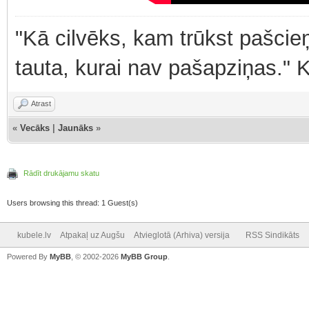
"Kā cilvēks, kam trūkst pašcieņ
tauta, kurai nav pašapziņas." 
Atrast
«
Vecāks
|
Jaunāks
»
Rādīt drukājamu skatu
Users browsing this thread: 1 Guest(s)
kubele.lv
Atpakaļ uz Augšu
Atvieglotā (Arhiva) versija
RSS Sindikāts
Powered By
MyBB
, © 2002-2026
MyBB Group
.