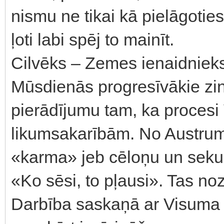
nismu ne tikai kā pielāgoties
ļoti labi spēj to mainīt.
Cilvēks – Zemes ienaidniek
Mūsdienās progresīvākie zin
pierādījumu tam, ka procesi
likumsakarībām. No Austrum
«karma» jeb cēloņu un seku
«Ko sēsi, to pļausi». Tas no
Darbība saskaņā ar Visuma l