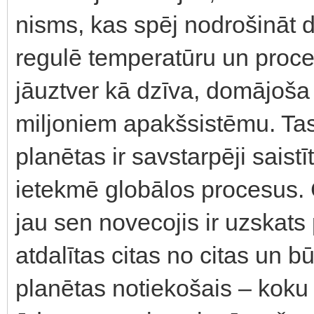
nisms, kas spēj nodrošināt 
regulē temperatūru un proc
jāuztver kā dzīva, domājoša
miljoniem apakšsistēmu. Tas
planētas ir savstarpēji saistī
ietekmē globālos procesus. 
jau sen novecojis ir uzskats
atdalītas citas no citas un bū
planētas notiekošais – koku 