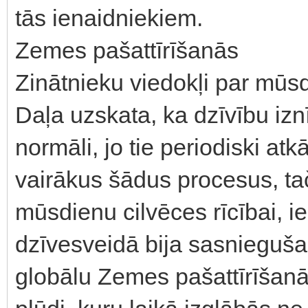
tās ienaidniekiem.
Zemes pašattīrīšanās
Zinātnieku viedokļi par mūsd
Daļa uzskata, ka dzīvību izn
normāli, jo tie periodiski atk
vairākus šādus procesus, taču
mūsdienu cilvēces rīcībai, ie
dzīvesveidā bija sasniegušas 
globālu Zemes pašattīrīšanā