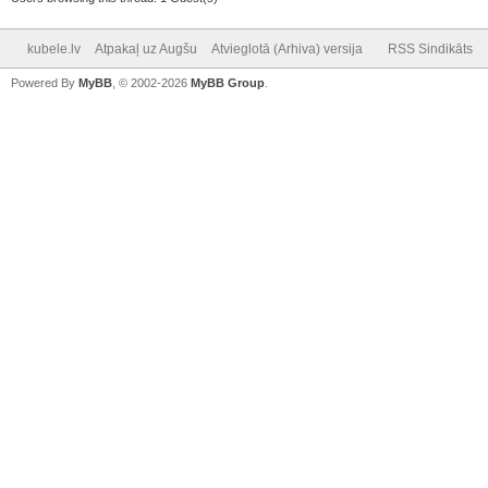
kubele.lv
Atpakaļ uz Augšu
Atvieglotā (Arhiva) versija
RSS Sindikāts
Powered By
MyBB
, © 2002-2026
MyBB Group
.