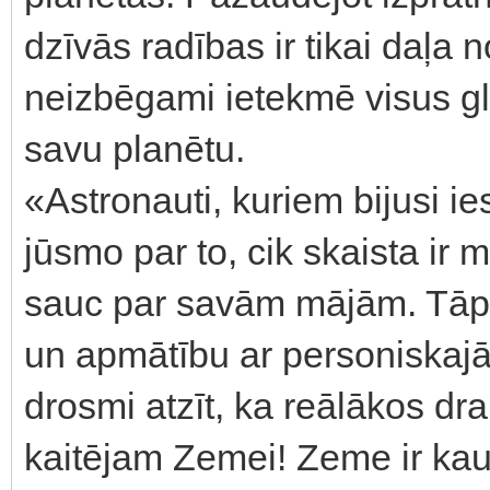
dzīvās radības ir tikai daļa 
neizbēgami ietekmē visus g
savu planētu.
«Astronauti, kuriem bijusi i
jūsmo par to, cik skaista ir 
sauc par savām mājām. Tāpē
un apmātību ar personiskajām
drosmi atzīt, ka reālākos d
kaitējam Zemei! Zeme ir kaut