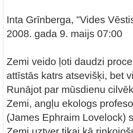
Inta Grīnberga, "Vides Vēsti
2008. gada 9. maijs 07:00
Zemi veido ļoti daudzi proces
attīstās katrs atsevišķi, bet
Runājot par mūsdienu cilvēk
Zemi, angļu ekologs profes
(James Ephraim Lovelock) sk
Zemi uztver tikai kā riņķojo