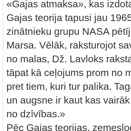
«Gajas atmaksa», kas izdot
Gajas teorija tapusi jau 196
zinātnieku grupu NASA pētī
Marsa. Vēlāk, raksturojot s
no malas, Dž. Lavloks rakst
tāpat kā ceļojums prom no 
pret tiem, kuri tur palika. 
un augsne ir kaut kas vairāk p
no dzīvības.»
Pēc Gajas teorijas, zemeslod