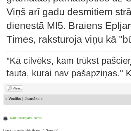
Viņš arī gadu desmitiem strā
dienestā MI5. Braiens Epljar
Times, raksturoja viņu kā "
"Kā cilvēks, kam trūkst pašcieņ
tauta, kurai nav pašapziņas." 
Atrast
«
Vecāks
|
Jaunāks
»
Rādīt drukājamu skatu
Users browsing this thread: 1 Guest(s)