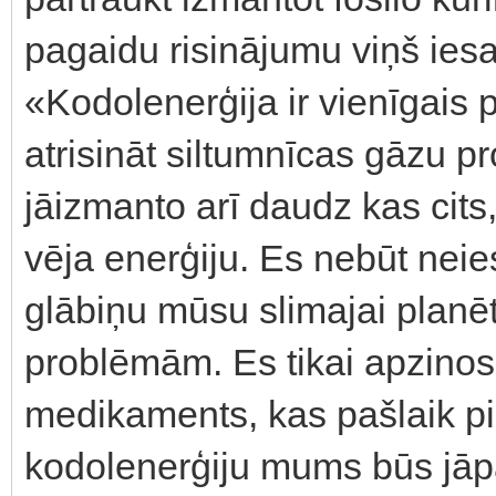
pagaidu risinājumu viņš ies
«Kodolenerģija ir vienīgais 
atrisināt siltumnīcas gāzu 
jāizmanto arī daudz kas cits
vēja enerģiju. Es nebūt neie
glābiņu mūsu slimajai planēt
problēmām. Es tikai apzinos,
medikaments, kas pašlaik p
kodolenerģiju mums būs jāpav