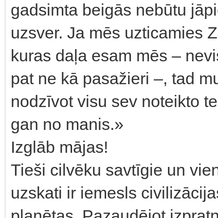
gadsimta beigās nebūtu jāpie
uzsver. Ja mēs uzticamies Z
kuras daļa esam mēs – nevis 
pat ne kā pasažieri –, tad mu
nodzīvot visu sev noteikto te
gan no manis.»
Izglāb mājas!
Tieši cilvēku savtīgie un vie
uzskati ir iemesls civilizācij
planētas. Pazaudējot izpratni