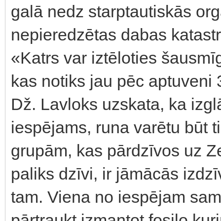
galā nedz starptautiskās orga
nepieredzētas dabas katastr
«Katrs var iztēloties šausm
kas notiks jau pēc aptuveni
Dž. Lavloks uzskata, ka izglā
iespējams, runa varētu būt t
grupām, kas pārdzīvos uz Z
paliks dzīvi, ir jāmācās izdz
tam. Viena no iespējam sama
pārtraukt izmantot fosilo kur