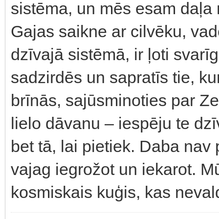
sistēma, un mēs esam daļa n
Gajas saikne ar cilvēku, vad
dzīvajā sistēmā, ir ļoti svar
sadzirdēs un sapratīs tie, ku
brīnās, sajūsminoties par Zem
lielo dāvanu – iespēju te dzī
bet tā, lai pietiek. Daba na
vajag iegrožot un iekarot. M
kosmiskais kuģis, kas nevald