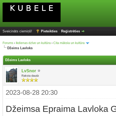
Sveicināts ciemiņš!
Pieteikties
Reģistrēties
Forums
›
Ikdienas dzīve un kultūra
›
Cita māksla un kultūra
Džeims Lavloks
Džeims Lavloks
LvSnor
Raksta daudz
2023-08-28 20:30
Džeimsa Epraima Lavloka Ga