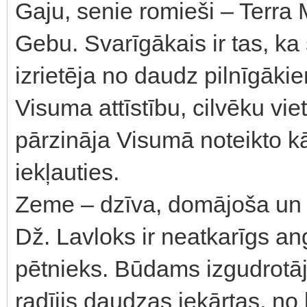
Gaju, senie romieši – Terra M
Gebu. Svarīgākais ir tas, ka
izrietēja no daudz pilnīgāk
Visuma attīstību, cilvēku vi
pārzināja Visumā noteikto kā
iekļauties.
Zeme – dzīva, domājoša un 
Dž. Lavloks ir neatkarīgs an
pētnieks. Būdams izgudrotājs
radījis daudzas iekārtas, n