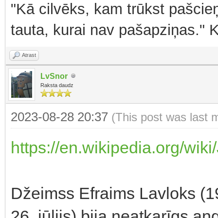
"Kā cilvēks, kam trūkst pašcieņ
tauta, kurai nav pašapziņas." 
Atrast
LvSnor
Raksta daudz
2023-08-28 20:37
(This post was last 
https://en.wikipedia.org/wi
Džeimss Efraims Lavloks (19
26. jūlijs) bija neatkarīgs an