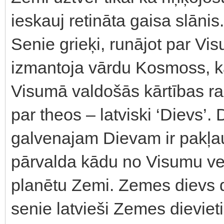
ieskauj retināta gaisa slānis.
Senie grieķi, runājot par Vi
izmantoja vārdu Kosmoss, ka
Visumā valdošās kārtības rad
par theos – latviski ‘Dievs’
galvenajam Dievam ir pakļau
pārvalda kādu no Visumu ve
planētu Zemi. Zemes dievs 
senie latvieši Zemes dieviet