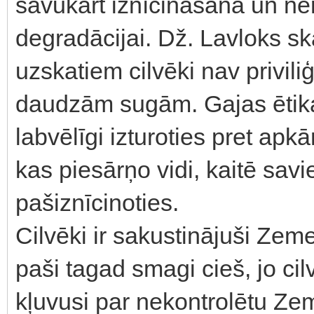
savukārt iznīcināšana un ner
degradācijai. Dž. Lavloks sk
uzskatiem cilvēki nav privil
daudzām sugām. Gajas ētika 
labvēlīgi izturoties pret apkā
kas piesārņo vidi, kaitē sav
pašiznīcinoties.
Cilvēki ir sakustinājuši Ze
paši tagad smagi cieš, jo ci
kļuvusi par nekontrolētu Ze