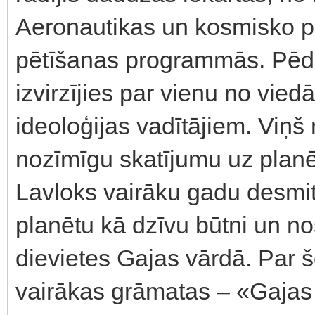
Aeronautikas un kosmisko p
pētīšanas programmās. Pēdē
izvirzījies par vienu no vi
ideoloģijas vadītājiem. Viņš
nozīmīgu skatījumu uz planē
Lavloks vairāku gadu desmitu 
planētu kā dzīvu būtni un n
dievietes Gajas vārdā. Par šo
vairākas grāmatas – «Gajas