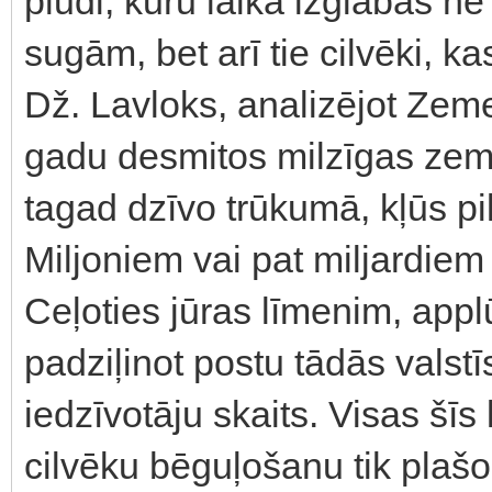
plūdi, kuru laikā izglābās ne
sugām, bet arī tie cilvēki, k
Dž. Lavloks, analizējot Zeme
gadu desmitos milzīgas zemes
tagad dzīvo trūkumā, kļūs pi
Miljoniem vai pat miljardie
Ceļoties jūras līmenim, appl
padziļinot postu tādās valstī
iedzīvotāju skaits. Visas šīs
cilvēku bēguļošanu tik plašo