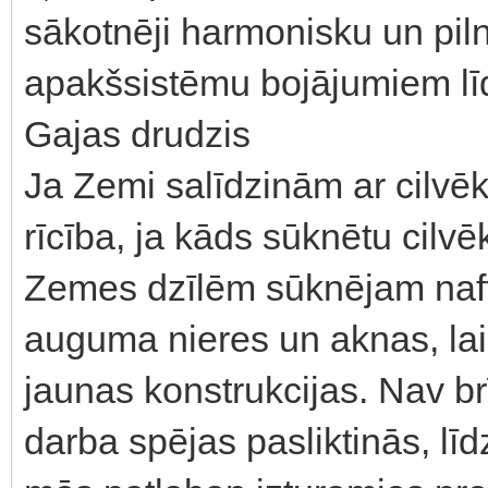
sākotnēji harmonisku un pil
apakšsistēmu bojājumiem līdz
Gajas drudzis
Ja Zemi salīdzinām ar cilvē
rīcība, ja kāds sūknētu cilvē
Zemes dzīlēm sūknējam naft
auguma nieres un aknas, la
jaunas konstrukcijas. Nav br
darba spējas pasliktinās, līd