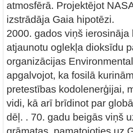
atmosfērā. Projektējot NASA
izstrādāja Gaia hipotēzi.
2000. gados viņš ierosināja k
atjaunotu oglekļa dioksīdu pa
organizācijas Environmentali
apgalvojot, ka fosilā kurinām
pretestības kodolenerģijai, 
vidi, kā arī brīdinot par glo
dēļ. . 70. gadu beigās viņš u
grāmatas, pamatojoties uz G