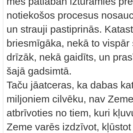
mēs patlaban izturamies pr
notiekošos procesus nosauci
un strauji pastiprinās. Katas
briesmīgāka, nekā to vispār
drīzāk, nekā gaidīts, un pras
šajā gadsimtā.
Taču jāatceras, ka dabas kata
miljoniem cilvēku, nav Zeme
atbrīvoties no tiem, kuri kļu
Zeme varēs izdzīvot, kļūstot