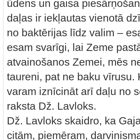
ūdens un gaisa piesārņošana
daļas ir iekļautas vienotā d
no baktērijas līdz valim – e
esam svarīgi, lai Zeme pastāv
atvainošanos Zemei, mēs ned
taureni, pat ne baku vīrusu.
varam iznīcināt arī daļu no 
raksta Dž. Lavloks.
Dž. Lavloks skaidro, ka Gaja
citām, piemēram, darvinisma,