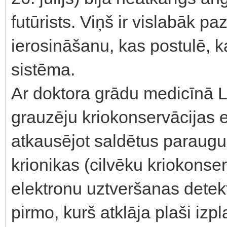
futūrists. Viņš ir vislabāk p
ierosināšanu, kas postulē, 
sistēma.
Ar doktora grādu medicīnā L
grauzēju kriokonservācijas 
atkausējot saldētus paraugu
krionikas (cilvēku kriokonser
elektronu uztveršanas detekt
pirmo, kurš atklāja plaši izpl