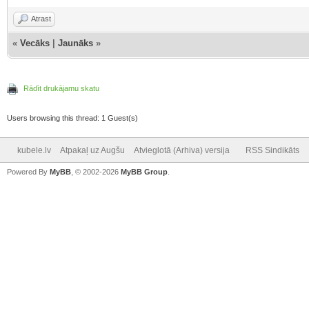
Atrast
«
Vecāks
|
Jaunāks
»
Rādīt drukājamu skatu
Users browsing this thread: 1 Guest(s)
kubele.lv
Atpakaļ uz Augšu
Atvieglotā (Arhiva) versija
RSS Sindikāts
Powered By
MyBB
, © 2002-2026
MyBB Group
.