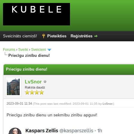
Sveicināts ciemiņš!
Pieteikties
Reģistrēties
Forums
›
Sveiki
›
Sveicieni
Priecīgu zinību dienu!
Priecīgu zinību dienu!
LvSnor
Raksta daudz
2023-09-01 11:34
(This post was last modified: 2023-09-01 11:35 by
LvSnor
.)
Priecīgu zinību dienu un sekmību zinību apguvi!