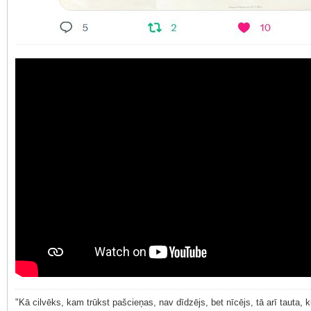
"Kā cilvēks, kam trūkst pašcieņas, nav dīdzējs, bet nīcējs, tā arī tauta,