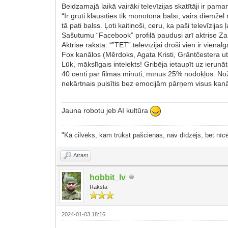
Beidzamajā laikā vairāki televīzijas skatītāji ir pam
“Ir grūti klausīties tik monotonā balsī, vairs diemžē
tā pati balss. Ļoti kaitinoši, ceru, ka paši televīzija
Sašutumu “Facebook” profilā paudusi arī aktrise Zan
Aktrise raksta: “”TET” televīzijai droši vien ir vie
Fox kanālos (Mērdoks, Agata Kristi, Grāntčestera utt
Lūk, mākslīgais intelekts! Gribēja ietaupīt uz ierunā
40 centi par filmas minūti, mīnus 25% nodokļos. Nožēl
nekārtnais puisītis bez emocijām pārņem visus ka
Jauna robotu jeb AI kultūra
"Kā cilvēks, kam trūkst pašcieņas, nav dīdzējs, bet nīcē
Atrast
hobbit_lv
Raksta
2024-01-03 18:16