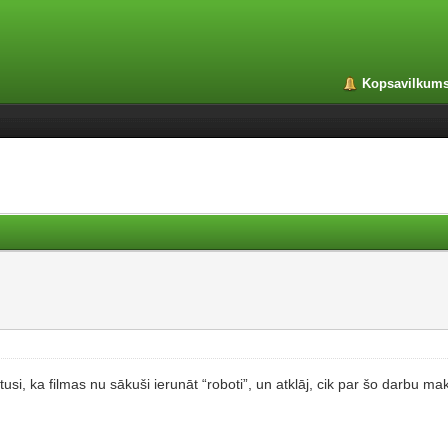
Kopsavilkum
si, ka filmas nu sākuši ierunāt “roboti”, un atklāj, cik par šo darbu ma