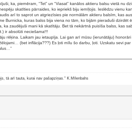
anījuši, ka, piemēram, “Tet” un “Viasat” kanālos aktieru balsu vietā nu d
l nespēju skatīties pārraides, ko iepriekš biju iemīļojis. Ieslēdzu vienu 
s ļaudis arī to saprot un atgriezīsies pie normālām aktieru balsīm, kas ausi
e Burnicka, kuras balss bija viena no tām, ko bijām pieraduši dzirdēt ē
nalga, ka zaudējuši mani kā skatītāju. Bet tā nekārtnā puisīša balss, ka
.) ir absolūti neciešama!!!
tāju rēķina. Laikam jau ietaupīja. Lai gan arī mūsu (ierunātāju) honorāri
ojami… (bet inflācija???) Es ļoti mīlu šo darbu, ļoti. Uzskatu sevi par p
nālus…”
js, tā arī tauta, kurai nav pašapziņas." K.Mīlenbahs