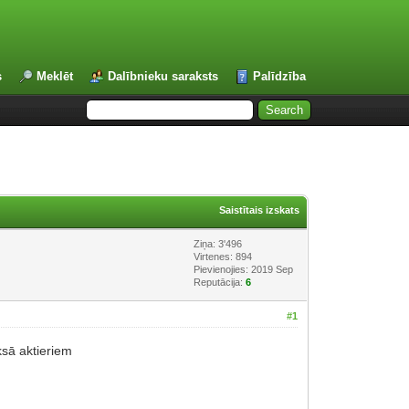
s
Meklēt
Dalībnieku saraksts
Palīdzība
Saistītais izskats
Ziņa: 3'496
Virtenes: 894
Pievienojies: 2019 Sep
Reputācija:
6
#1
ksā aktieriem