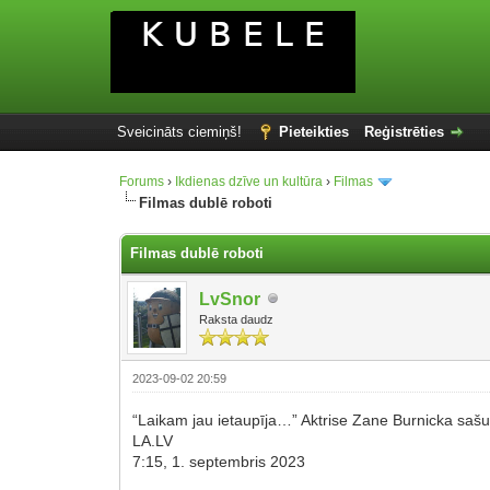
Sveicināts ciemiņš!
Pieteikties
Reģistrēties
Forums
›
Ikdienas dzīve un kultūra
›
Filmas
Filmas dublē roboti
Filmas dublē roboti
LvSnor
Raksta daudz
2023-09-02 20:59
“Laikam jau ietaupīja…” Aktrise Zane Burnicka sašutu
LA.LV
7:15, 1. septembris 2023