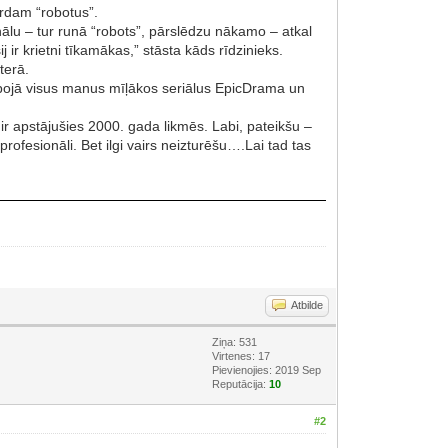
zirdam “robotus”.
kanālu – tur runā “robots”, pārslēdzu nākamo – atkal
j ir krietni tīkamākas,” stāsta kāds rīdzinieks.
terā.
s sabojā visus manus mīļākos seriālus EpicDrama un
 ir apstājušies 2000. gada likmēs. Labi, pateikšu –
rofesionāli. Bet ilgi vairs neizturēšu….Lai tad tas
Atbilde
Ziņa: 531
Virtenes: 17
Pievienojies: 2019 Sep
Reputācija:
10
#2