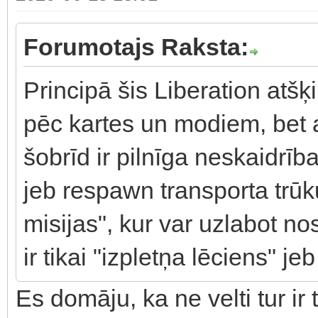
Forumotajs Raksta:
Principā šis Liberation atšķi
pēc kartes un modiem, bet a
šobrīd ir pilnīga neskaidrīb
jeb respawn transporta trūk
misijas", kur var uzlabot n
ir tikai "izpletņa lēciens" je
Es domāju, ka ne velti tur ir 