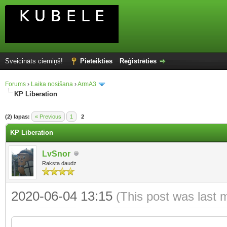
Sveicināts ciemiņš!
Pieteikties
Reģistrēties
Forums
›
Laika nosišana
›
ArmA3
KP Liberation
(2) lapas:
« Previous
1
2
KP Liberation
LvSnor
Raksta daudz
2020-06-04 13:15
(This post was last 