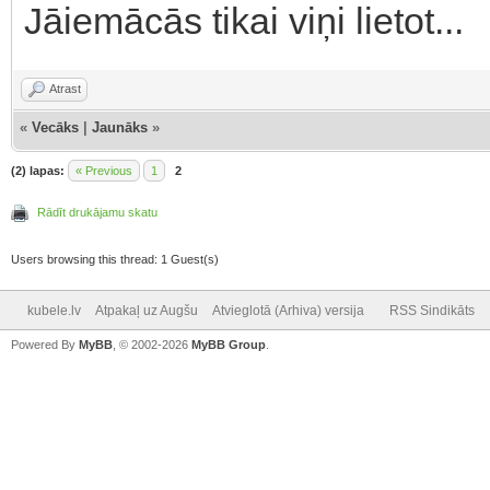
Jāiemācās tikai viņi lietot...
Atrast
«
Vecāks
|
Jaunāks
»
(2) lapas:
« Previous
1
2
Rādīt drukājamu skatu
Users browsing this thread: 1 Guest(s)
kubele.lv
Atpakaļ uz Augšu
Atvieglotā (Arhiva) versija
RSS Sindikāts
Powered By
MyBB
, © 2002-2026
MyBB Group
.