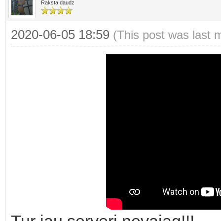
Raksta daudz
2020-06-05 18:59
(This post was last 
Tur jau serveri nevajag!!!