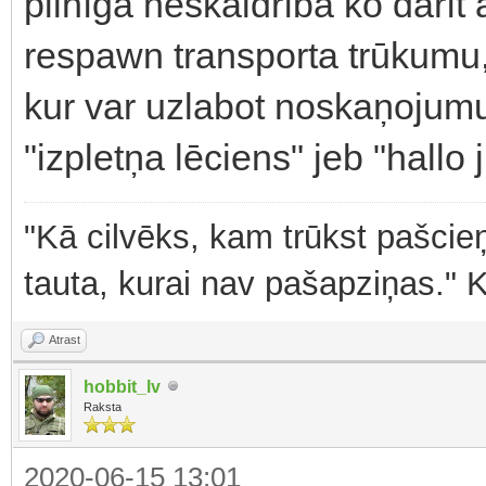
pilnīga neskaidrība ko darīt
respawn transporta trūkumu, 
kur var uzlabot noskaņojumu. 
"izpletņa lēciens" jeb "hallo 
"Kā cilvēks, kam trūkst pašcieņ
tauta, kurai nav pašapziņas." 
Atrast
hobbit_lv
Raksta
2020-06-15 13:01