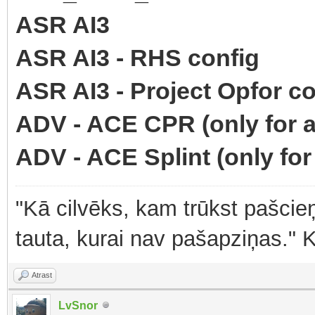
ASR AI3
ASR AI3 - RHS config
ASR AI3 - Project Opfor co
ADV - ACE CPR (only for ac
ADV - ACE Splint (only for 
"Kā cilvēks, kam trūkst pašcieņ
tauta, kurai nav pašapziņas." 
Atrast
LvSnor