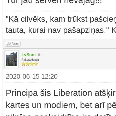
"Kā cilvēks, kam trūkst pašcieņ
tauta, kurai nav pašapziņas." 
Atrast
LvSnor
Raksta daudz
2020-06-15 12:20
Principā šis Liberation atšķi
kartes un modiem, bet arī pē