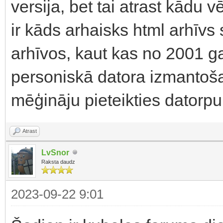
versija, bet tai atrast kādu v
ir kāds arhaisks html arhīvs
arhīvos, kaut kas no 2001 g
personiskā datora izmantoš
mēģināju pieteikties datorp
Atrast
LvSnor
Raksta daudz
2023-09-22 9:01