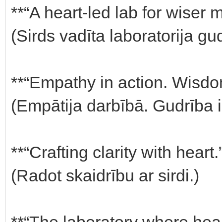
**“A heart-led lab for wiser m
(Sirds vadīta laboratorija g
**“Empathy in action. Wisdo
(Empātija darbībā. Gudrība 
**“Crafting clarity with heart.
(Radot skaidrību ar sirdi.)
**“The laboratory where hea