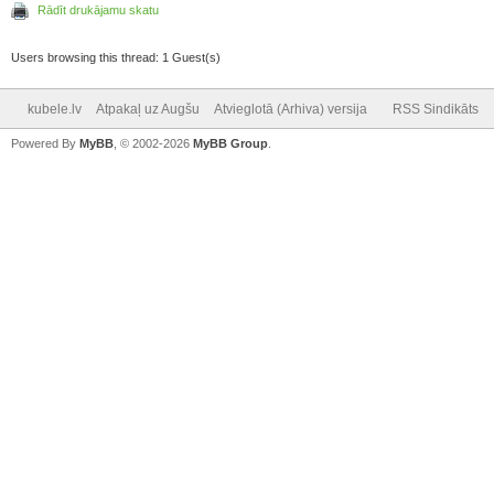
Rādīt drukājamu skatu
Users browsing this thread: 1 Guest(s)
kubele.lv
Atpakaļ uz Augšu
Atvieglotā (Arhiva) versija
RSS Sindikāts
Powered By
MyBB
, © 2002-2026
MyBB Group
.