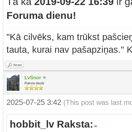
Tā kā
2019-09-22 16:39
ir 
Foruma dienu!
"Kā cilvēks, kam trūkst pašcieņ
tauta, kurai nav pašapziņas." 
Atrast
LvSnor
Raksta daudz
2025-07-25 3:42
(This post was last m
hobbit_lv Raksta: