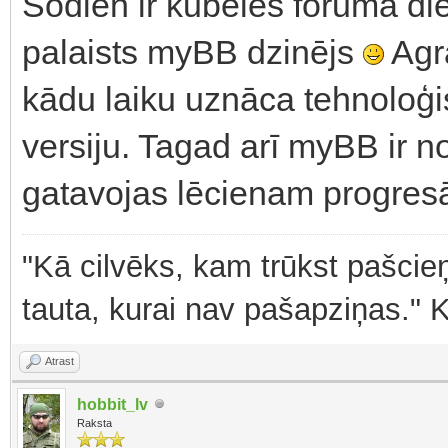
Šodien ir kubeles foruma die
palaists myBB dzinējs
Agrā
kādu laiku uznāca tehnoloģ
versiju. Tagad arī myBB ir n
gatavojas lēcienam progres
"Kā cilvēks, kam trūkst pašcieņ
tauta, kurai nav pašapziņas." 
Atrast
hobbit_lv
Raksta