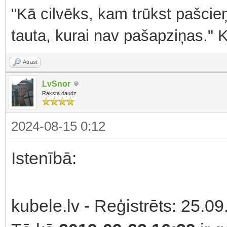
"Kā cilvēks, kam trūkst pašcieņ
tauta, kurai nav pašapziņas." 
Atrast
LvSnor
Raksta daudz
2024-08-15 0:12
Istenībā:
kubele.lv - Reģistrēts: 25.09