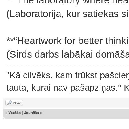
(Laboratorija, kur satiekas si
**“Heartwork for better thinki
(Sirds darbs labākai domāša
"Kā cilvēks, kam trūkst pašcieņ
tauta, kurai nav pašapziņas." 
Atrast
«
Vecāks
|
Jaunāks
»