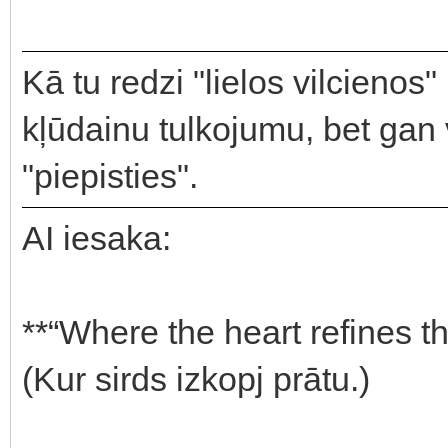
Kā tu redzi "lielos vilcienos"
kļūdainu tulkojumu, bet gan 
"piepisties".
AI iesaka:
**“Where the heart refines t
(Kur sirds izkopj prātu.)