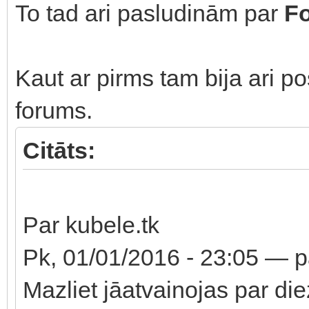
To tad ari pasludinām par
F
Kaut ar pirms tam bija ari po
forums.
Citāts:
Par kubele.tk
Pk, 01/01/2016 - 23:05 — 
Mazliet jāatvainojas par d