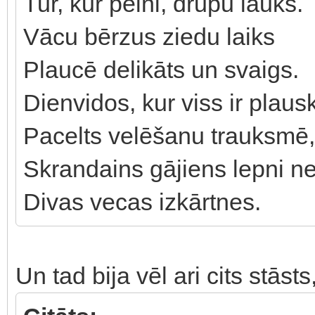
Tur, kur pelni, drupu lauks.
Vācu bērzus ziedu laiks
Plaucē delikāts un svaigs.
Dienvidos, kur viss ir plau
Pacelts velēšanu trauksmē,
Skrandains gājiens lepni n
Divas vecas izkārtnes.
Un tad bija vēl ari cits stās