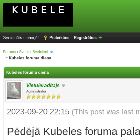
Sveicināts ciemiņš!
Pieteikties
Reģistrēties
Forums
›
Sveiki
›
Sveicieni
Kubeles foruma diena
Kubeles foruma diena
Vietuieraditajs
Administrator
2023-09-20 22:15
(This post was last 
Pēdējā Kubeles foruma pala