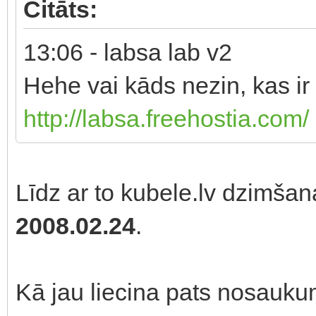
Citāts:
13:06 - labsa lab v2
Hehe vai kāds nezin, kas ir
http://labsa.freehostia.com/
Līdz ar to kubele.lv dzimša
2008.02.24
.
Kā jau liecina pats nosaukums,