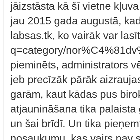
jāizstāsta kā šī vietne kļuv
jau 2015 gada augustā, kad
labsas.tk, ko vairāk var lasī
q=category/nor%C4%81dv%C
pieminēts, administrators 
jeb precīzāk pārāk aizrauja
garām, kaut kādas pus birok
atjaunināšana tika palaist
un šai brīdī. Un tika pieņemt
nosaukumu, kas vairs nav sai