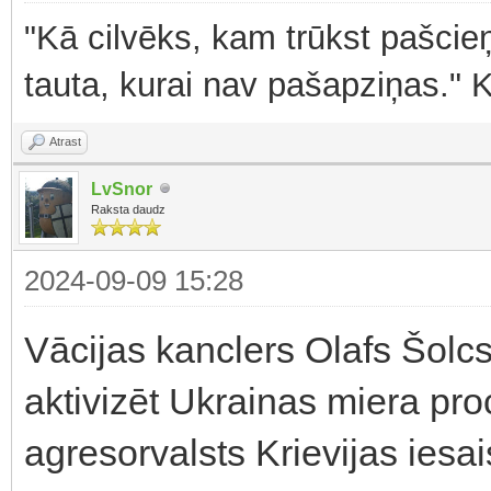
"Kā cilvēks, kam trūkst pašcieņ
tauta, kurai nav pašapziņas." 
Atrast
LvSnor
Raksta daudz
2024-09-09 15:28
Vācijas kanclers Olafs Šolcs
aktivizēt Ukrainas miera pro
agresorvalsts Krievijas iesai