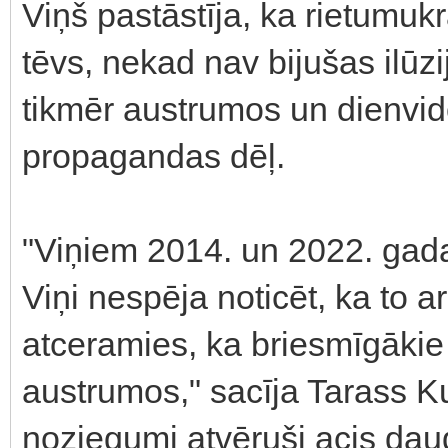
Viņš pastāstīja, ka rietumuk
tēvs, nekad nav bijušas ilūzij
tikmēr austrumos un dienvid
propagandas dēļ.
"Viņiem 2014. un 2022. gada 
Viņi nespēja noticēt, ka to a
atceramies, ka briesmīgākie 
austrumos," sacīja Tarass K
noziegumi atvēruši acis dau