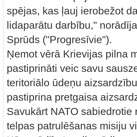
spējas, kas ļauj ierobežot d
lidaparātu darbību," norādīj
Sprūds ("Progresīvie").
Ņemot vērā Krievijas pilna 
pastiprināti veic savu saus
teritoriālo ūdeņu aizsardzīb
pastiprina pretgaisa aizsar
Savukārt NATO sabiedrotie r
telpas patrulēšanas misiju vi