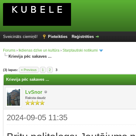
Sveicināts ciemiņš!
Pieteikties
Reģistrēties
Forums
›
Ikdienas dzīve un kultūra
›
Starptautiski notikumi
Krievija pēc sakaves ...
(3) lapas:
« Previous
1
2
3
Krievija pēc sakaves ...
LvSnor
Raksta daudz
2024-09-05 11:35