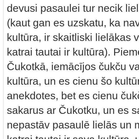
devusi pasaulei tur necik liel
(kaut gan es uzskatu, ka nav 
kultūra, ir skaitliski lielākas
katrai tautai ir kultūra). Pie
Čukotkā, iemācījos čukču val
kultūra, un es cienu šo kult
anekdotes, bet es cienu čukč
sakarus ar Čukotku, un es s
nepastāv pasaulē lielās un 