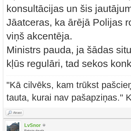
konsultācijas un šis jautājum
Jāatceras, ka ārējā Polijas 
viņš akcentēja.
Ministrs pauda, ja šādas situ
kļūs regulāri, tad sekos konk
"Kā cilvēks, kam trūkst pašcieņ
tauta, kurai nav pašapziņas." 
Atrast
LvSnor
Raksta daudz