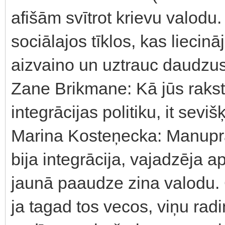
afišām svītrot krievu valodu.
sociālajos tīklos, kas liecin
aizvaino un uztrauc daudzus 
Zane Brikmane: Kā jūs rakst
integrācijas politiku, it sevi
Marina Kosteņecka: Manuprāt
bija integrācija, vajadzēja a
jaunā paaudze zina valodu. C
ja tagad tos vecos, viņu radi