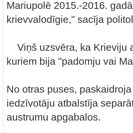
Mariupolē 2015.-2016. gadā, 
krievvalodīgie," sacīja polito
Viņš uzsvēra, ka Krieviju atb
kuriem bija "padomju vai Maz
No otras puses, paskaidro
iedzīvotāju atbalstīja separā
austrumu apgabalos.