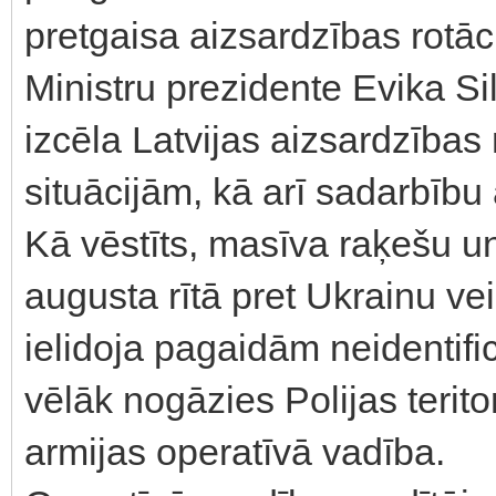
pretgaisa aizsardzības rotāc
Ministru prezidente Evika Si
izcēla Latvijas aizsardzība
situācijām, kā arī sadarbību 
Kā vēstīts, masīva raķešu u
augusta rītā pret Ukrainu vei
ielidoja pagaidām neidentific
vēlāk nogāzies Polijas teritor
armijas operatīvā vadība.