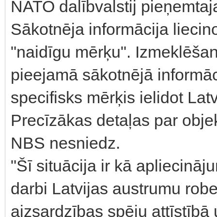
NATO dalībvalstij pieņemtaja
Sākotnēja informācija liecino
"naidīgu mērķu". Izmeklēšana
pieejamā sākotnējā informāci
specifisks mērķis ielidot Latv
Precīzākas detaļas par obje
NBS nesniedz.
"Šī situācija ir kā apliecinā
darbi Latvijas austrumu robe
aizsardzības spēju attīstībā