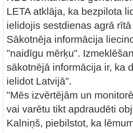
LETA atklāja, ka bezpilota li
ielidojis sestdienas agrā rīt
Sākotnēja informācija liecino
"naidīgu mērķu". Izmeklēšana 
sākotnējā informācija ir, ka 
ielidot Latvijā".
"Mēs izvērtējām un monitorējā
vai varētu tikt apdraudēti obje
Kalniņš, piebilstot, ka lēmu