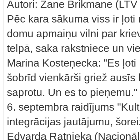
Autori: Zane Brikmane (LTV k
Pēc kara sākuma viss ir ļoti 
domu apmaiņu vilni par krie
telpā, saka rakstniece un vi
Marina Kosteņecka: "Es ļoti 
šobrīd vienkārši griež ausīs l
saprotu. Un es to pieņemu."
6. septembra raidījums "Kultū
integrācijas jautājumu, šore
Edvarda Ratnieka (Nacionāl