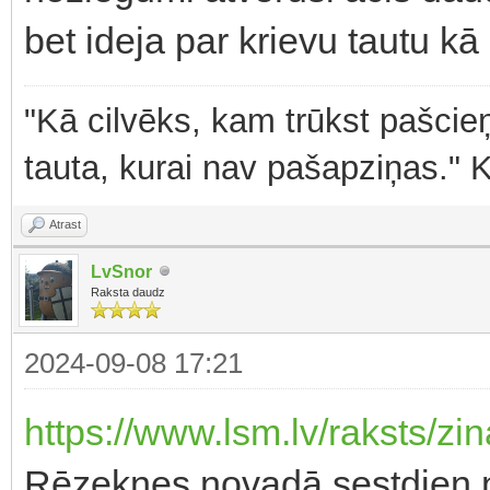
bet ideja par krievu tautu kā
"Kā cilvēks, kam trūkst pašcieņ
tauta, kurai nav pašapziņas." 
Atrast
LvSnor
Raksta daudz
2024-09-08 17:21
https://www.lsm.lv/raksts/zin
Rēzeknes novadā sestdien no