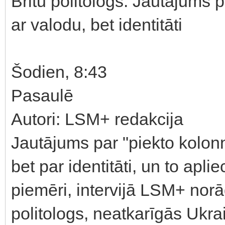
Britu politologs: Jautājums p
ar valodu, bet identitāti
Šodien, 8:43
Pasaulē
Autori: LSM+ redakcija
Jautājums par "piekto kolonn
bet par identitāti, un to ap
piemēri, intervijā LSM+ norā
politologs, neatkarīgās Ukra