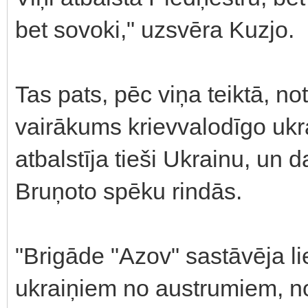
bet sovoki," uzsvēra Kuzjo.
Tas pats, pēc viņa teiktā, n
vairākums krievvalodīgo uk
atbalstīja tieši Ukrainu, un 
Bruņoto spēku rindās.
"Brigāde "Azov" sastāvēja li
ukraiņiem no austrumiem, no