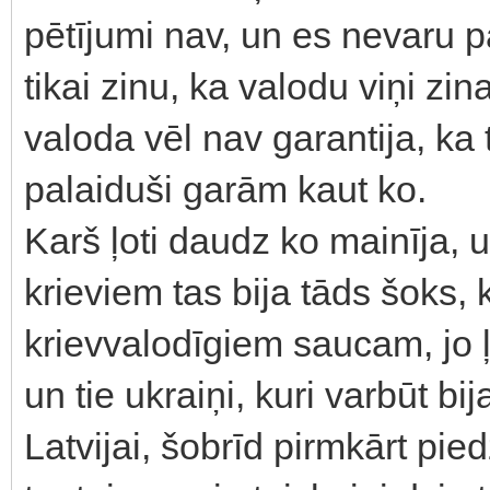
pētījumi nav, un es nevaru p
tikai zinu, ka valodu viņi zin
valoda vēl nav garantija, ka t
palaiduši garām kaut ko.
Karš ļoti daudz ko mainīja,
krieviem tas bija tāds šoks, 
krievvalodīgiem saucam, jo ļo
un tie ukraiņi, kuri varbūt bij
Latvijai, šobrīd pirmkārt pie