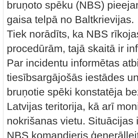
bruņoto spēku (NBS) pieejam
gaisa telpā no Baltkrievijas.
Tiek norādīts, ka NBS rīkoj
procedūrām, tajā skaitā ir
Par incidentu informētas atb
tiesībsargājošās iestādes u
bruņotie spēki konstatēja b
Latvijas teritorija, kā arī mo
nokrišanas vietu. Situācijas
NBS komandieris ģenerāllei