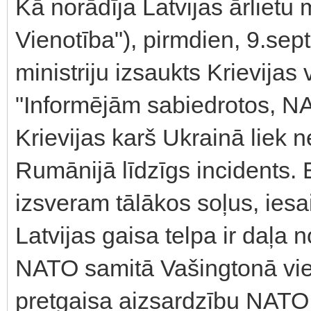
Kā norādīja Latvijas ārlietu
Vienotība"), pirmdien, 9.sept
ministriju izsaukts Krievijas
"Informējām sabiedrotos, NA
Krievijas karš Ukrainā liek 
Rumānijā līdzīgs incidents. 
izsveram tālākos soļus, iesa
Latvijas gaisa telpa ir daļa 
NATO samitā Vašingtonā vie
pretgaisa aizsardzību NATO 