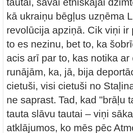
tautai, savai etniskajai dzimt
kā ukraiņu bēgļus uzņēma Lat
revolūcija apziņā. Cik viņi ir 
to es nezinu, bet to, ka šobr
acis arī par to, kas notika a
runājām, ka, jā, bija deportā
cietuši, visi cietuši no Staļi
ne saprast. Tad, kad "brāļu t
tauta slāvu tautai – viņi sāk
atklājumos, ko mēs pēc Atmo