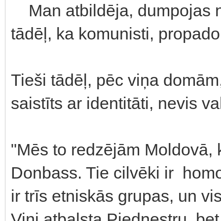
Man atbildēja, dumpojas ne 
tādēļ, ka komunisti, propado
Tieši tādēļ, pēc viņa domām,
saistīts ar identitāti, nevis v
"Mēs to redzējām Moldovā, ku
Donbass. Tie cilvēki ir homo 
ir trīs etniskās grupas, un vi
Viņi atbalsta Piedņestru, bet 