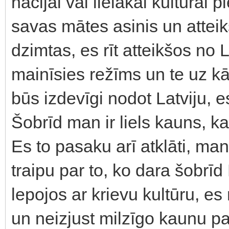
nācijai vai lielākai kultūrai
savas mātes asinis un attei
dzimtas, es rīt atteikšos no L
mainīsies režīms un te uz kā
būs izdevīgi nodot Latviju, e
Šobrīd man ir liels kauns, k
Es to pasaku arī atklāti, man
traipu par to, ko dara šobrīd
lepojos ar krievu kultūru, es
un neizjust milzīgo kaunu par