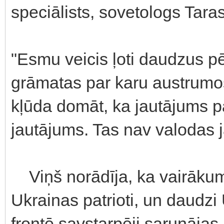
speciālists, sovetologs Tara
"Esmu veicis ļoti daudzus pē
grāmatas par karu austrumos 
kļūda domāt, ka jautājums pa
jautājums. Tas nav valodas 
Viņš norādīja, ka vairākums
Ukrainas patrioti, un daudzi
frontē savstarpēji sarunājas 