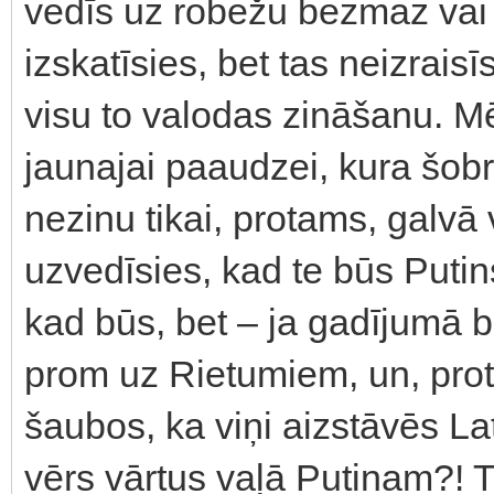
vedīs uz robežu bezmaz vai 
izskatīsies, bet tas neizrais
visu to valodas zināšanu. Mē
jaunajai paaudzei, kura šobr
nezinu tikai, protams, galvā v
uzvedīsies, kad te būs Putin
kad būs, bet – ja gadījumā bū
prom uz Rietumiem, un, protam
šaubos, ka viņi aizstāvēs Latv
vērs vārtus vaļā Putinam?! 