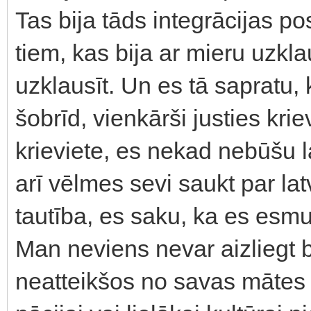
Tas bija tāds integrācijas 
tiem, kas bija ar mieru uzkla
uzklausīt. Un es tā sapratu, k
šobrīd, vienkārši justies kri
krieviete, es nekad nebūšu l
arī vēlmes sevi saukt par la
tautība, es saku, ka es esmu
Man neviens nevar aizliegt b
neatteikšos no savas mātes a