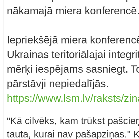
nākamajā miera konferencē
Iepriekšējā miera konferencē
Ukrainas teritoriālajai integr
mērķi iespējams sasniegt. To
pārstāvji nepiedalījās.
https://www.lsm.lv/raksts/zi
"Kā cilvēks, kam trūkst pašcieņ
tauta, kurai nav pašapziņas." 