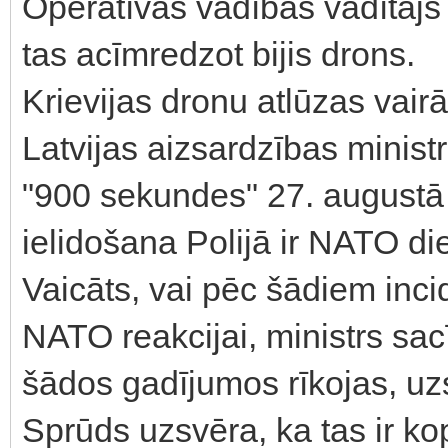
Operatīvās vadības vadītājs 
tas acīmredzot bijis drons.
Krievijas dronu atlūzas vai
Latvijas aizsardzības minist
"900 sekundes" 27. augustā 
ielidošana Polijā ir NATO di
Vaicāts, vai pēc šādiem inci
NATO reakcijai, ministrs sac
šādos gadījumos rīkojas, uzs
Sprūds uzsvēra, ka tas ir k