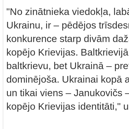
"No zinātnieka viedokļa, labā
Ukrainu, ir – pēdējos trīsde
konkurence starp divām daž
kopējo Krievijas. Baltkrievi
baltkrievu, bet Ukrainā – pret
dominējoša. Ukrainai kopā ar
un tikai viens – Janukovičs –
kopējo Krievijas identitāti,"