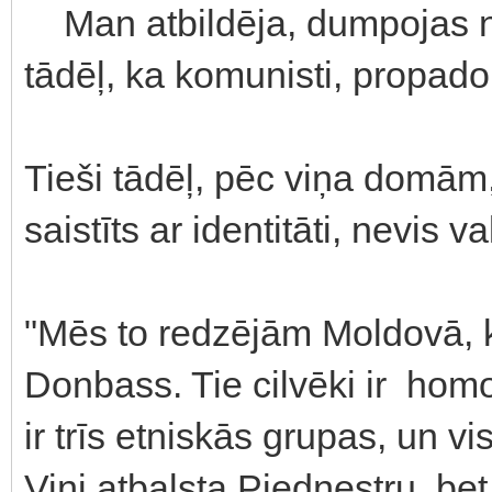
Man atbildēja, dumpojas ne 
tādēļ, ka komunisti, propado
Tieši tādēļ, pēc viņa domām,
saistīts ar identitāti, nevis v
"Mēs to redzējām Moldovā, ku
Donbass. Tie cilvēki ir homo 
ir trīs etniskās grupas, un vi
Viņi atbalsta Piedņestru, bet 