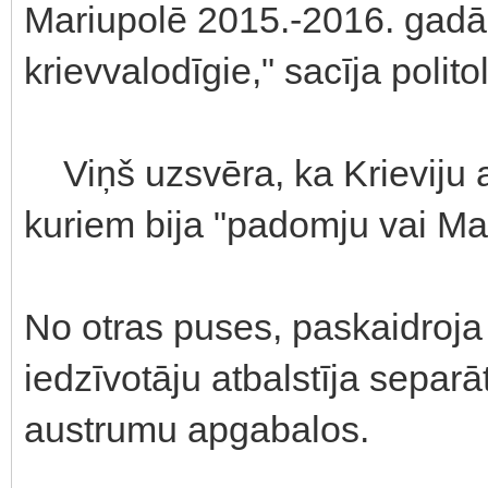
Mariupolē 2015.-2016. gadā, 
krievvalodīgie," sacīja polito
Viņš uzsvēra, ka Krieviju atb
kuriem bija "padomju vai Maz
No otras puses, paskaidro
iedzīvotāju atbalstīja separā
austrumu apgabalos.