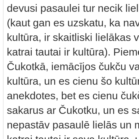
devusi pasaulei tur necik liel
(kaut gan es uzskatu, ka nav 
kultūra, ir skaitliski lielākas
katrai tautai ir kultūra). Pie
Čukotkā, iemācījos čukču val
kultūra, un es cienu šo kult
anekdotes, bet es cienu čukč
sakarus ar Čukotku, un es s
nepastāv pasaulē lielās un 