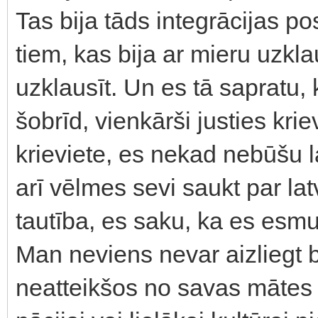
Tas bija tāds integrācijas 
tiem, kas bija ar mieru uzkla
uzklausīt. Un es tā sapratu, k
šobrīd, vienkārši justies kri
krieviete, es nekad nebūšu l
arī vēlmes sevi saukt par la
tautība, es saku, ka es esmu
Man neviens nevar aizliegt b
neatteikšos no savas mātes a