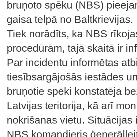
bruņoto spēku (NBS) pieejam
gaisa telpā no Baltkrievijas.
Tiek norādīts, ka NBS rīkoj
procedūrām, tajā skaitā ir
Par incidentu informētas atb
tiesībsargājošās iestādes u
bruņotie spēki konstatēja b
Latvijas teritorija, kā arī mo
nokrišanas vietu. Situācijas
NBS komandieris ģenerāllei