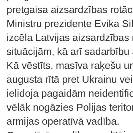
pretgaisa aizsardzības rotāc
Ministru prezidente Evika Si
izcēla Latvijas aizsardzība
situācijām, kā arī sadarbību 
Kā vēstīts, masīva raķešu u
augusta rītā pret Ukrainu vei
ielidoja pagaidām neidentific
vēlāk nogāzies Polijas teritor
armijas operatīvā vadība.