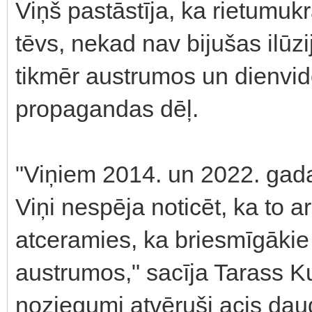
Viņš pastāstīja, ka rietumuk
tēvs, nekad nav bijušas ilūzij
tikmēr austrumos un dienvid
propagandas dēļ.
"Viņiem 2014. un 2022. gada 
Viņi nespēja noticēt, ka to a
atceramies, ka briesmīgākie 
austrumos," sacīja Tarass K
noziegumi atvēruši acis dau