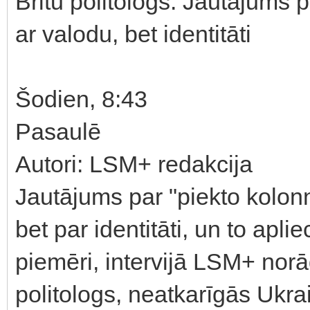
Britu politologs: Jautājums p
ar valodu, bet identitāti
Šodien, 8:43
Pasaulē
Autori: LSM+ redakcija
Jautājums par "piekto kolonn
bet par identitāti, un to ap
piemēri, intervijā LSM+ norā
politologs, neatkarīgās Ukra