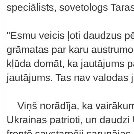
speciālists, sovetologs Tara
"Esmu veicis ļoti daudzus pē
grāmatas par karu austrumos 
kļūda domāt, ka jautājums pa
jautājums. Tas nav valodas 
Viņš norādīja, ka vairākums
Ukrainas patrioti, un daudzi
frontē savstarpēji sarunājas 