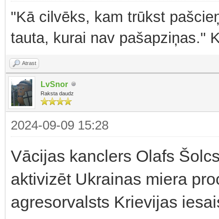
"Kā cilvēks, kam trūkst pašcieņ
tauta, kurai nav pašapziņas." 
Atrast
LvSnor
Raksta daudz
2024-09-09 15:28
Vācijas kanclers Olafs Šolcs
aktivizēt Ukrainas miera pro
agresorvalsts Krievijas iesai