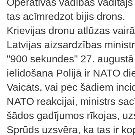
Operatīvās vadības vadītājs 
tas acīmredzot bijis drons.
Krievijas dronu atlūzas vai
Latvijas aizsardzības minist
"900 sekundes" 27. augustā 
ielidošana Polijā ir NATO di
Vaicāts, vai pēc šādiem inci
NATO reakcijai, ministrs sac
šādos gadījumos rīkojas, uzs
Sprūds uzsvēra, ka tas ir k