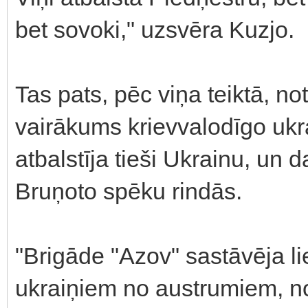
bet sovoki," uzsvēra Kuzjo.
Tas pats, pēc viņa teiktā, n
vairākums krievvalodīgo uk
atbalstīja tieši Ukrainu, un 
Bruņoto spēku rindās.
"Brigāde "Azov" sastāvēja li
ukraiņiem no austrumiem, no