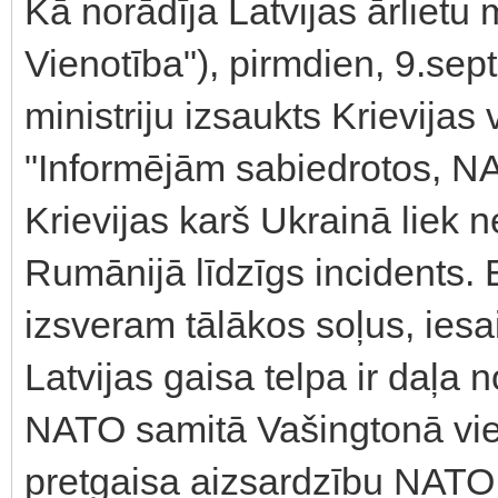
Kā norādīja Latvijas ārlietu
Vienotība"), pirmdien, 9.sept
ministriju izsaukts Krievijas
"Informējām sabiedrotos, NA
Krievijas karš Ukrainā liek 
Rumānijā līdzīgs incidents. 
izsveram tālākos soļus, iesa
Latvijas gaisa telpa ir daļa 
NATO samitā Vašingtonā vie
pretgaisa aizsardzību NATO 