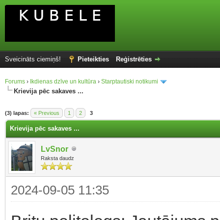
Sveicināts ciemiņš!
Pieteikties
Reģistrēties
Forums
›
Ikdienas dzīve un kultūra
›
Starptautiski notikumi
Krievija pēc sakaves ...
(3) lapas:
« Previous
1
2
3
Krievija pēc sakaves ...
LvSnor
Raksta daudz
2024-09-05 11:35