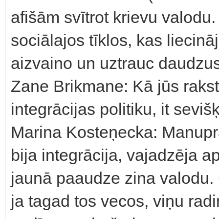
afišām svītrot krievu valodu.
sociālajos tīklos, kas liecin
aizvaino un uztrauc daudzus 
Zane Brikmane: Kā jūs rakst
integrācijas politiku, it sevi
Marina Kosteņecka: Manuprāt
bija integrācija, vajadzēja a
jaunā paaudze zina valodu. C
ja tagad tos vecos, viņu radi