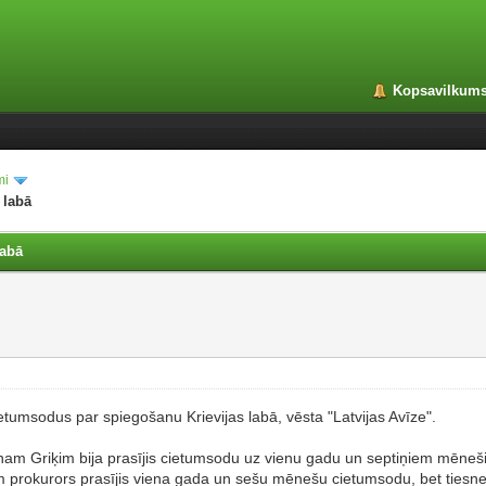
Kopsavilkum
mi
 labā
labā
ietumsodus par spiegošanu Krievijas labā, vēsta "Latvijas Avīze".
nam Griķim bija prasījis cietumsodu uz vienu gadu un septiņiem mēneši
rokurors prasījis viena gada un sešu mēnešu cietumsodu, bet tiesnes