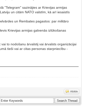
lā "Telegram" sazinājies ar Krievijas armijas
Latviju un citām NATO valstīm, kā arī iesaistīs
 Lielvārdes un Rembates pagastos: par militāro
evis Krievijas armijas galvenās izlūkošanas
i to nodošanu ārvalstij vai ārvalsts organizācijai
umā tieši vai ar citas personas starpniecību -
Atbilde