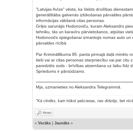
"Latvijas Avīze" vēsta, ka Valsts drošības dienestam
ģenerālštāba galvenās izlūkošanas pārvaldes pārstāvi
informācijas vākšanā citas personas.
Griķis sarunājis Hodonoviču, kuram Aleksandrs pieso
tehniku, tās un karavīru pārvietošanos, atpūtas vie
Hodonovičs spiegošanai izmantojis nomas auto un di
pārvaldes rīcībā.
Par Krimināllikuma 85. panta pirmajā daļā minēto n
tieši vai ar citas personas starpniecību vai par cit
paredzēts sods - brīvības atņemšana uz laiku līdz 
Spriedums ir pārsūdzams.
Mja, uzmanieties no Aleksandra Telegrammā.
"Kā cilvēks, kam trūkst pašcieņas, nav dīdzējs, bet nīcē
Atrast
«
Vecāks
|
Jaunāks
»