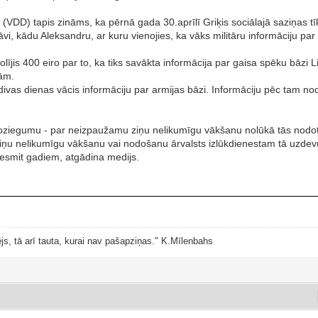
 (VDD) tapis zināms, ka pērnā gada 30.aprīlī Griķis sociālajā saziņas tīk
, kādu Aleksandru, ar kuru vienojies, ka vāks militāru informāciju par 
lījis 400 eiro par to, ka tiks savākta informācija par gaisa spēku bāzi
tām.
vas dienas vācis informāciju par armijas bāzi. Informāciju pēc tam nod
oziegumu - par neizpaužamu ziņu nelikumīgu vākšanu nolūkā tās nodot va
u ziņu nelikumīgu vākšanu vai nodošanu ārvalsts izlūkdienestam tā uzdev
desmit gadiem, atgādina medijs.
js, tā arī tauta, kurai nav pašapziņas." K.Mīlenbahs