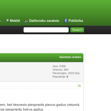
s
Meklēt
Dalībnieku saraksts
Palīdzība
Saistītais izskats
Ziņa: 3'496
Virtenes: 894
Pievienojies: 2019 Sep
Reputācija:
6
#1
em, bet tiesnesis piesprieda piecus gadus cietumā.
is piesprieda četrus gadus.