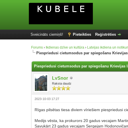
Sveicināts ciemiņš!
Pieteikties
Reģistrēties
Forums
›
Ikdienas dzīve un kultūra
›
Latvijas ikdiena un notiku
Piespriedusi cietumsodus par spiegošanu Krievijas
Piespriedusi cietumsodus par spiegošanu Krievijas 
LvSnor
Raksta daudz
2023-10-03 17:27
Rīgas pilsētas tiesa diviem vīriešiem piespriedusi c
Medijs vēsta, ka prokurors 20 gadus vecajam Marti
Savukārt 23 gadus vecajam Sergejam Hodonovičam p