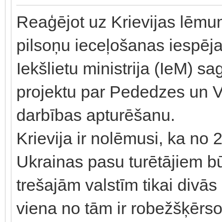
Reaģējot uz Krievijas lēmu
pilsoņu ieceļošanas iespēja
Iekšlietu ministrija (IeM) 
projektu par Pededzes un V
darbības apturēšanu.
Krievija ir nolēmusi, ka no
Ukrainas pasu turētājiem būs
trešajām valstīm tikai divā
viena no tām ir robežšķērso