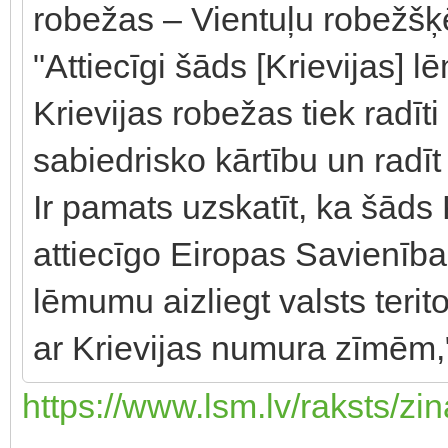
robežas – Vientuļu robežšķ
"Attiecīgi šāds [Krievijas] 
Krievijas robežas tiek radīti
sabiedrisko kārtību un radī
Ir pamats uzskatīt, ka šāds 
attiecīgo Eiropas Savienība
lēmumu aizliegt valsts terito
ar Krievijas numura zīmēm,"
https://www.lsm.lv/raksts/zin