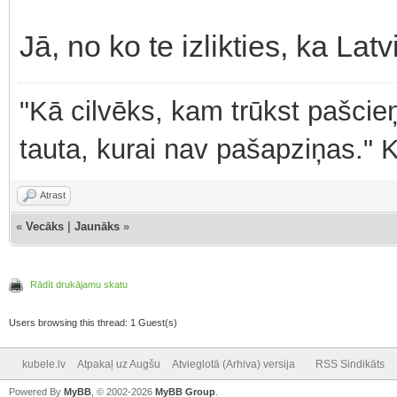
Jā, no ko te izlikties, ka Lat
"Kā cilvēks, kam trūkst pašcieņ
tauta, kurai nav pašapziņas." 
Atrast
«
Vecāks
|
Jaunāks
»
Rādīt drukājamu skatu
Users browsing this thread: 1 Guest(s)
kubele.lv
Atpakaļ uz Augšu
Atvieglotā (Arhiva) versija
RSS Sindikāts
Powered By
MyBB
, © 2002-2026
MyBB Group
.