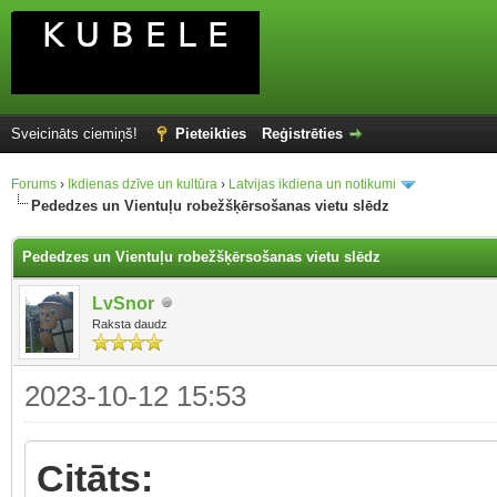
Sveicināts ciemiņš!
Pieteikties
Reģistrēties
Forums
›
Ikdienas dzīve un kultūra
›
Latvijas ikdiena un notikumi
Pededzes un Vientuļu robežšķērsošanas vietu slēdz
Pededzes un Vientuļu robežšķērsošanas vietu slēdz
LvSnor
Raksta daudz
2023-10-12 15:53
Citāts: