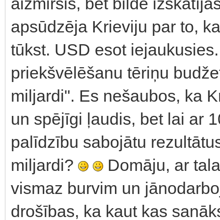
aizmirsis, bet bilde izskatīj
apsūdzēja Krieviju par to, k
tūkst. USD esot iejaukusies.
priekšvēlēšanu tēriņu budžet
miljardi". Es nešaubos, ka Kri
un spējīgi ļaudis, bet lai ar 
palīdzību sabojātu rezultāt
miljardi?
Domāju, ar talan
vismaz burvim un jānodarboj
drošības, ka kaut kas sanāk