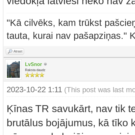
viedokļa latvieši neko nav z
"Kā cilvēks, kam trūkst pašcieņ
tauta, kurai nav pašapziņas." 
Atrast
LvSnor
Raksta daudz
2023-10-22 1:11
(This post was last m
Ķīnas TR savukārt, nav tik teh
brutālus bojājumus, kā tīko 