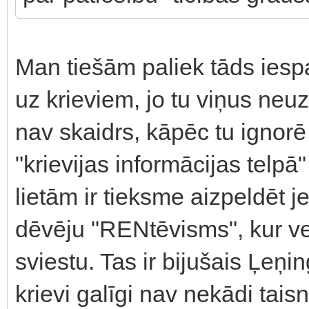
Man tiešām paliek tāds iespai
uz krieviem, jo tu viņus neu
nav skaidrs, kāpēc tu igno
"krievijas informācijas telpā
lietām ir tieksme aizpeldēt 
dēvēju "RENtēvisms", kur ve
sviestu. Tas ir bijušais Ļeņi
krievi galīgi nav nekādi taisn