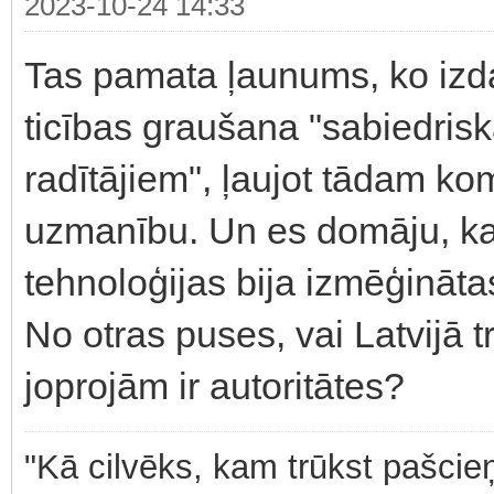
2023-10-24 14:33
Tas pamata ļaunums, ko izdar
ticības graušana "sabiedrisk
radītājiem", ļaujot tādam k
uzmanību. Un es domāju, ka 
tehnoloģijas bija izmēģināta
No otras puses, vai Latvijā t
joprojām ir autoritātes?
"Kā cilvēks, kam trūkst pašcieņ