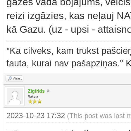
gāzes vada bojājums, veicis 
reizi izgāzies, kas neļauj
kā Gazu. (uz - upsi - attaisn
"Kā cilvēks, kam trūkst pašcieņ
tauta, kurai nav pašapziņas." 
Atrast
Zigfrids
Raksta
2023-10-23 17:32
(This post was last 