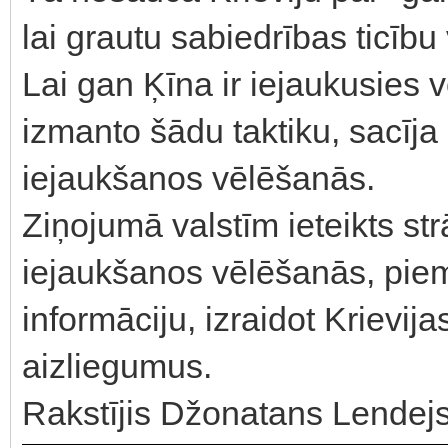
lai grautu sabiedrības ticību
Lai gan Ķīna ir iejaukusies v
izmanto šādu taktiku, sacīj
iejaukšanos vēlēšanās.
Ziņojumā valstīm ieteikts str
iejaukšanos vēlēšanās, piem
informāciju, izraidot Krievi
aizliegumus.
Rakstījis Džonatans Lendejs