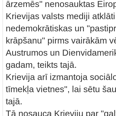
ārzemēs" nenosauktas Eirop
Krievijas valsts mediji atklā
nedemokrātiskas un "pastipr
krāpšanu" pirms vairākām v
Austrumos un Dienvidamerikā
gadam, teikts tajā.
Krievija arī izmantoja sociā
tīmekļa vietnes", lai sētu šau
tajā.
Tā nosauca Krieviju par "gal