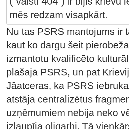
("valstī 404") ir bijis krievu
mēs redzam visapkārt.
Nu tas PSRS mantojums ir tā
kaut ko dārgu šeit pierobežā 
izmantotu kvalificēto kultur
plašajā PSRS, un pat Krievij
Jāatceras, ka PSRS iebruka 
atstāja centralizētus fragme
uzņēmumiem nebija neko vē
izlaupīja oligarhi. Tā vienkā