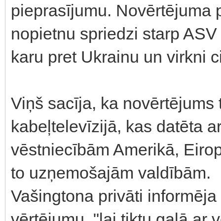
pieprasījumu. Novērtējuma p
nopietnu spriedzi starp ASV
karu pret Ukrainu un virkni c
Viņš sacīja, ka novērtējums 
kabeļtelevīzijā, kas datēta 
vēstniecībām Amerikā, Eiropā,
to uzņemošajām valdībām.
Vašingtona privāti informēja
vērtējumu, "lai tiktu galā a