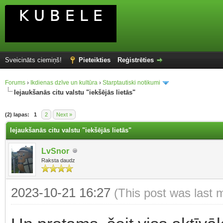
Sveicināts ciemiņš!
Pieteikties
Reģistrēties
Forums
›
Ikdienas dzīve un kultūra
›
Starptautiski notikumi
Iejaukšanās citu valstu "iekšējās lietās"
(2) lapas:
1
2
Next »
Iejaukšanās citu valstu "iekšējās lietās"
LvSnor
Raksta daudz
2023-10-21 16:27
(This post was last 