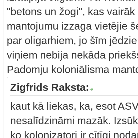
"betons un žogi", kas vairāk
mantojumu izzaga vietējie še
par oligarhiem, jo šīm jēdzie
viņiem nebija nekāda priekšs
Padomju koloniālisma mant
Zigfrids Raksta:
kaut kā liekas, ka, esot ASV
nesalīdzināmi mazāk. Izsūkt 
ko kolonizatori ir cītīgi no