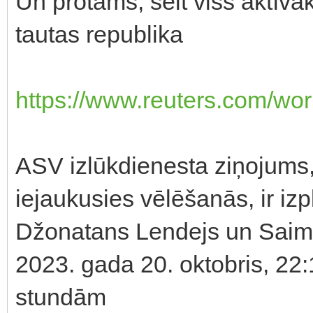
Un protams, šeit viss aktīvāk
tautas republika
https://www.reuters.com/worl
ASV izlūkdienesta ziņojums, 
iejaukusies vēlēšanās, ir izp
Džonatans Lendejs un Saim
2023. gada 20. oktobris, 22
stundām