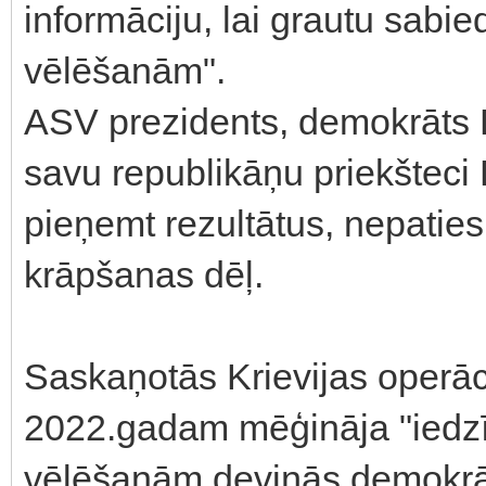
informāciju, lai grautu sabi
vēlēšanām".
ASV prezidents, demokrāts 
savu republikāņu priekšteci
pieņemt rezultātus, nepaties
krāpšanas dēļ.
Saskaņotās Krievijas operāci
2022.gadam mēģināja "iedzīt
vēlēšanām deviņās demokrāti