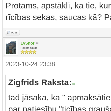
Protams, apstāklī, ka tie, k
rīcības sekas, saucas kā? Pa
Atrast
LvSnor
Raksta daudz
2023-10-24 23:38
Zigfrids Raksta:
tad jāsaka, ka " apmaksātie
par patiesību "ticības grauša