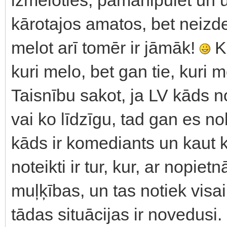
kārotajos amatos, bet neizde
melot arī tomēr ir jāmāk!
Ku
kuri melo, bet gan tie, kuri
Taisnību sakot, ja LV kāds n
vai ko līdzīgu, tad gan es nob
kāds ir komediants un kaut k
noteikti ir tur, kur, ar nopi
muļķības, un tas notiek visai 
tādas situācijas ir novedusi