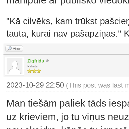
"Kā cilvēks, kam trūkst pašcieņ
tauta, kurai nav pašapziņas." 
Atrast
Zigfrids
Raksta
2023-10-29 22:50
(This post was last 
Man tiešām paliek tāds iespai
uz krieviem, jo tu viņus neu