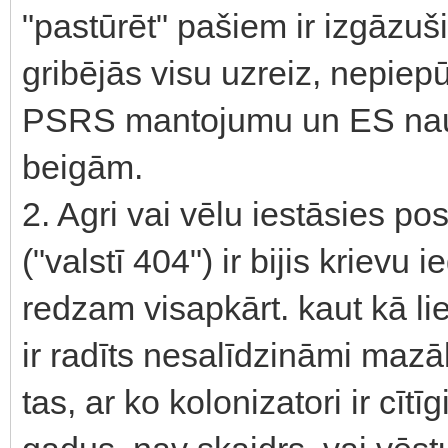
"pastūrēt" pašiem ir izgāzuši
gribējās visu uzreiz, nepiepū
PSRS mantojumu un ES naudu
beigām.
2. Agri vai vēlu iestāsies pos
("valstī 404") ir bijis krievu
redzam visapkārt. kaut kā li
ir radīts nesalīdzināmi mazāk
tas, ar ko kolonizatori ir cī