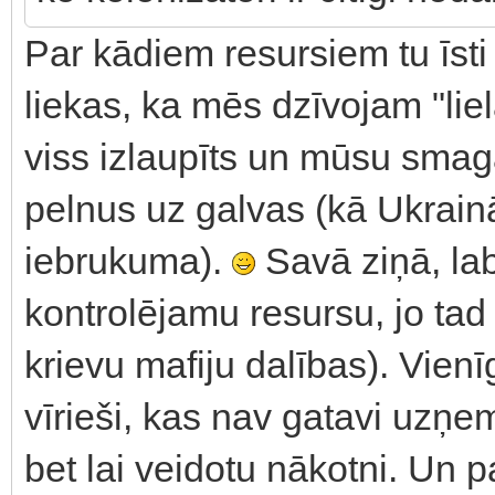
Par kādiem resursiem tu īsti
liekas, ka mēs dzīvojam "lie
viss izlaupīts un mūsu smaga
pelnus uz galvas (kā Ukrainā
iebrukuma).
Savā ziņā, lab
kontrolējamu resursu, jo tad 
krievu mafiju dalības). Vienīg
vīrieši, kas nav gatavi uzņem
bet lai veidotu nākotni. Un p