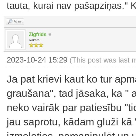
tauta, kurai nav pašapziņas." 
Atrast
Zigfrids
Raksta
2023-10-24 15:29
(This post was last 
Ja pat krievi kaut ko tur apm
graušana", tad jāsaka, ka " 
neko vairāk par patiesību "ti
jau saprotu, kādam gluži kā "
izmeloties, pamanipulēt un uz 