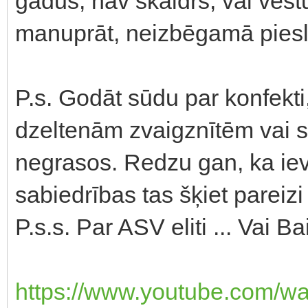
gadus, nav skaidrs, vai vēstu
manuprāt, neizbēgamā pieslie
P.s. Godāt sūdu par konfekti, j
dzeltenām zvaigznītēm vai s
negrasos. Redzu gan, ka iev
sabiedrības tas šķiet pareizi
P.s.s. Par ASV eliti ... Vai B
https://www.youtube.com