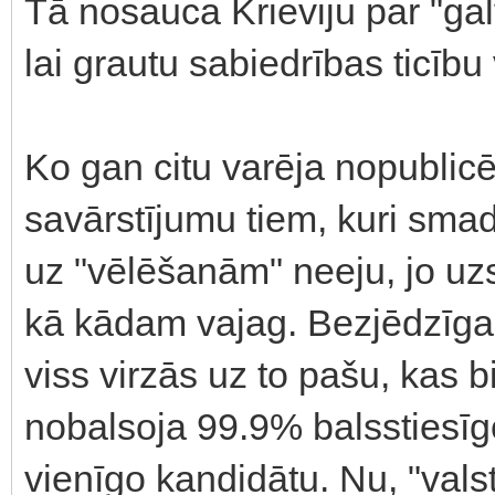
Tā nosauca Krieviju par "gal
lai grautu sabiedrības ticību
Ko gan citu varēja nopublicē
savārstījumu tiem, kuri smad
uz "vēlēšanām" neeju, jo uzsk
kā kādam vajag. Bezjēdzīga d
viss virzās uz to pašu, kas b
nobalsoja 99.9% balsstiesīgo,
vienīgo kandidātu. Nu, "vals