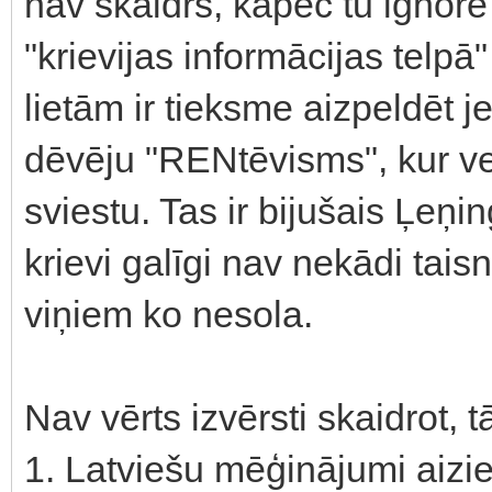
nav skaidrs, kāpēc tu igno
"krievijas informācijas telpā
lietām ir tieksme aizpeldēt 
dēvēju "RENtēvisms", kur ve
sviestu. Tas ir bijušais Ļeņi
krievi galīgi nav nekādi taisn
viņiem ko nesola.
Nav vērts izvērsti skaidrot,
1. Latviešu mēģinājumi aizi