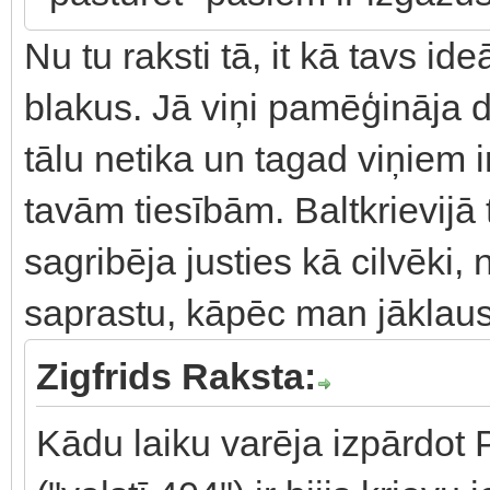
Nu tu raksti tā, it kā tavs id
blakus. Jā viņi pamēģināja 
tālu netika un tagad viņiem i
tavām tiesībām. Baltkrievijā 
sagribēja justies kā cilvēki,
saprastu, kāpēc man jāklaus
Zigfrids Raksta:
Kādu laiku varēja izpārdot 