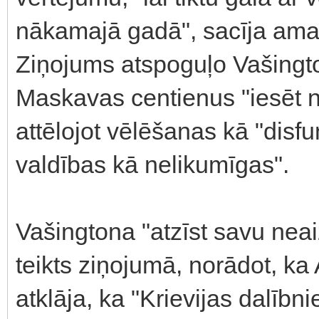
nākamajā gadā", sacīja ama
Ziņojums atspoguļo Vašingto
Maskavas centienus "iesēt ne
attēlojot vēlēšanas kā "disf
valdības kā nelikumīgas".
Vašingtona "atzīst savu nea
teikts ziņojumā, norādot, k
atklāja, ka "Krievijas dalībn