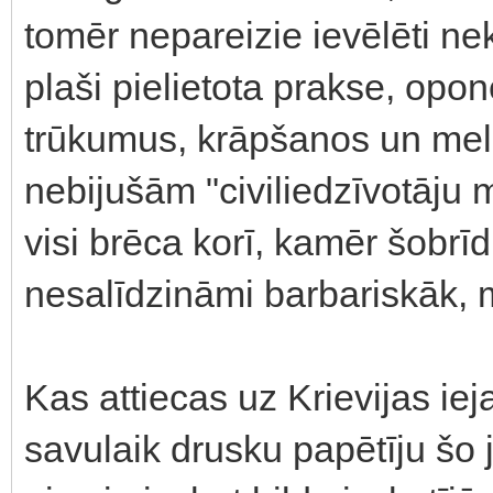
tomēr nepareizie ievēlēti nek
plaši pielietota prakse, op
trūkumus, krāpšanos un melu
nebijušām "civiliedzīvotāju
visi brēca korī, kamēr šobrīd
nesalīdzināmi barbariskāk, 
Kas attiecas uz Krievijas i
savulaik drusku papētīju šo