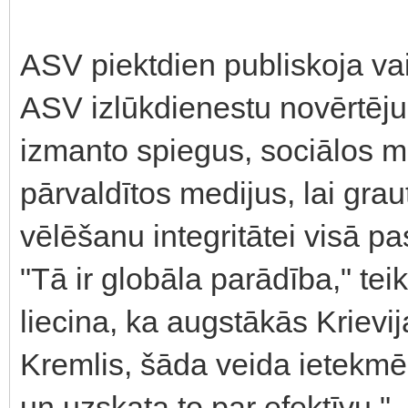
ASV piektdien publiskoja va
ASV izlūkdienestu novērtēj
izmanto spiegus, sociālos me
pārvaldītos medijus, lai gra
vēlēšanu integritātei visā pa
"Tā ir globāla parādība," te
liecina, ka augstākās Krievi
Kremlis, šāda veida ietekmē
un uzskata to par efektīvu."