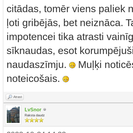
citādas, tomēr viens paliek 
ļoti gribējās, bet neiznāca. 
impotencei tika atrasti vainīgi
sīknaudas, esot korumpējuši
naudaszīmju.
Muļķi noticēs
noteicošais.
Atrast
LvSnor
Raksta daudz