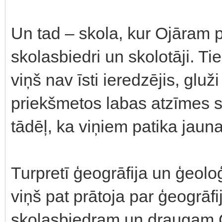
Un tad – skola, kur Ojāram p
skolasbiedri un skolotāji. Ti
viņš nav īsti ieredzējis, glu
priekšmetos labas atzīmes sko
tādēļ, ka viņiem patika jaun
Turpretī ģeogrāfija un ģeoloģ
viņš pat prātoja par ģeogrāf
skolasbiedram un draugam 