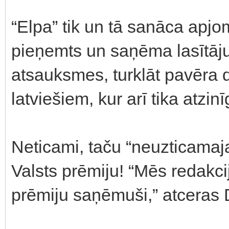
“Elpa” tik un tā sanāca apj
pieņemts un saņēma lasītāju 
atsauksmes, turklāt pavēra 
latviešiem, kur arī tika atzinī
Neticami, taču “neuzticama
Valsts prēmiju! “Mēs redakcij
prēmiju saņēmuši,” atceras 