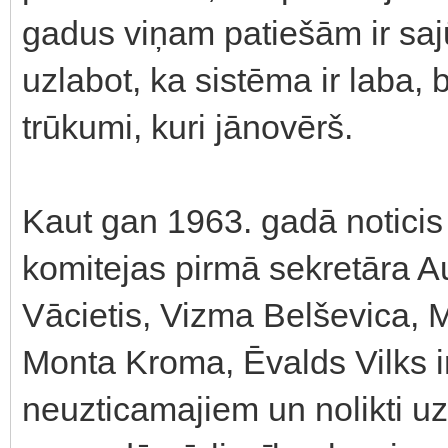
gadus viņam patiešām ir sajū
uzlabot, ka sistēma ir laba, 
trūkumi, kuri jānovērš.
Kaut gan 1963. gadā noticis
komitejas pirmā sekretāra A
Vācietis, Vizma Belševica, M
Monta Kroma, Ēvalds Vilks ir 
neuzticamajiem un nolikti u