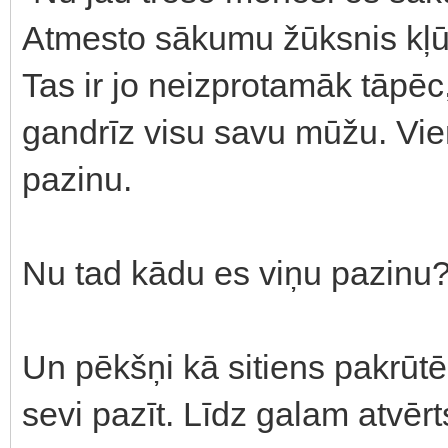
Atmesto sākumu žūksnis kļūs
Tas ir jo neizprotamāk tāpē
gandrīz visu savu mūžu. Vie
pazinu.
Nu tad kādu es viņu pazinu
Un pēkšņi kā sitiens pakrūt
sevi pazīt. Līdz galam atvērts