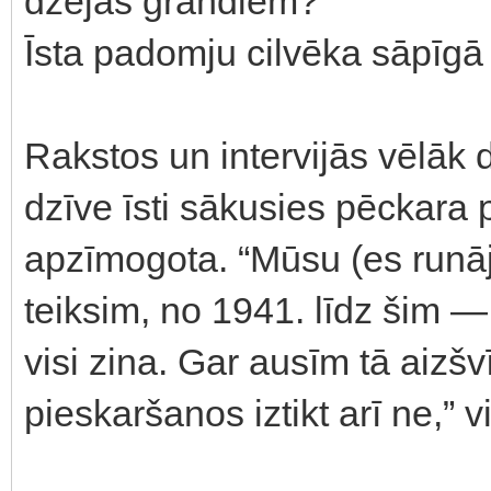
dzejas grandiem?
Īsta padomju cilvēka sāpīgā
Rakstos un intervijās vēlāk d
dzīve īsti sākusies pēckara 
apzīmogota. “Mūsu (es runāju
teiksim, no 1941. līdz šim —
visi zina. Gar ausīm tā aizšv
pieskaršanos iztikt arī ne,” 