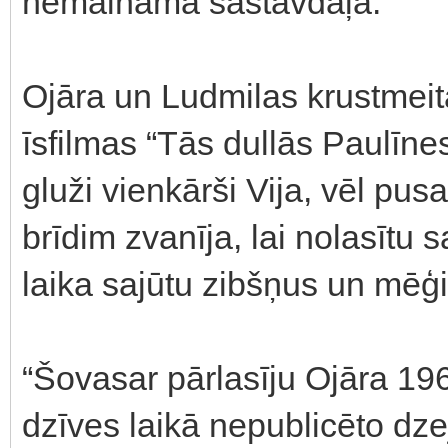
nemaināma sastāvdaļa.
Ojāra un Ludmilas krustmeita
īsfilmas “Tās dullās Paulīnes
gluži vienkārši Vija, vēl pu
brīdim zvanīja, lai nolasītu 
laika sajūtu zibšņus un mēģin
“Šovasar pārlasīju Ojāra 19
dzīves laikā nepublicēto dzej