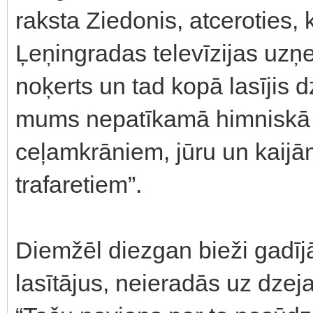
raksta Ziedonis, atceroties,
Ļeņingradas televīzijas uzņ
noķerts un tad kopā lasījis 
mums nepatīkamā himniskā k
ceļamkrāniem, jūru un kaijā
trafaretiem”.
Diemžēl diezgan bieži gadījā
lasītājus, neieradās uz dzej