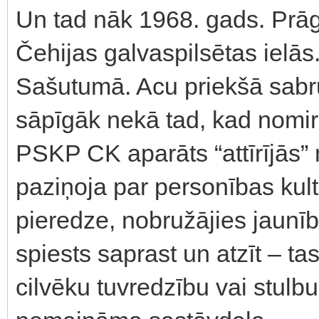
Un tad nāk 1968. gads. Prā
Čehijas galvaspilsētas ielās
Sašutumā. Acu priekšā sabrū
sāpīgāk nekā tad, kad nomi
PSKP CK aparāts “attīrījās” 
paziņoja par personības kult
pieredze, nobružājies jaunīb
spiests saprast un atzīt – ta
cilvēku tuvredzību vai stulb