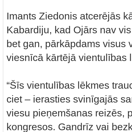
Imants Ziedonis atcerējās kā
Kabardiju, kad Ojārs nav vis
bet gan, pārkāpdams visus v
viesnīcā kārtējā vientulības
“Šīs vientulības lēkmes trauc
ciet – ierasties svinīgajās 
viesu pieņemšanas reizēs, 
kongresos. Gandrīz vai bezk