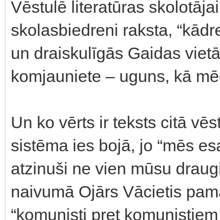
Vēstulē literatūras skolotāj
skolasbiedreni raksta, “kādr
un draiskulīgās Gaidas vietā 
komjauniete – uguns, kā mēd
Un ko vērts ir teksts citā vēs
sistēma ies bojā, jo “mēs es
atzinuši ne vien mūsu draugi
naivumā Ojārs Vācietis pama
“komunisti pret komunistiem