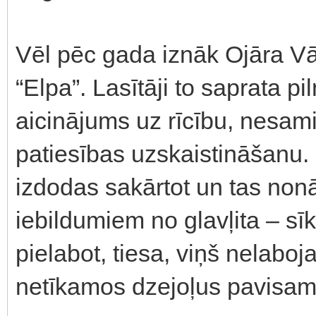
Vēl pēc gada iznāk Ojāra Vā
“Elpa”. Lasītāji to saprata pil
aicinājums uz rīcību, nesam
patiesības uzskaistināšanu. 
izdodas sakārtot un tas nonā
iebildumiem no glavļita – s
pielabot, tiesa, viņš nelabo
netīkamos dzejoļus pavisam