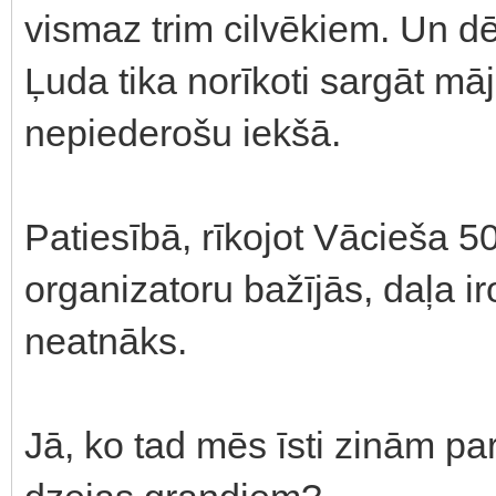
vismaz trim cilvēkiem. Un dē
Ļuda tika norīkoti sargāt mā
nepiederošu iekšā.
Patiesībā, rīkojot Vācieša 50
organizatoru bažījās, daļa iro
neatnāks.
Jā, ko tad mēs īsti zinām pa