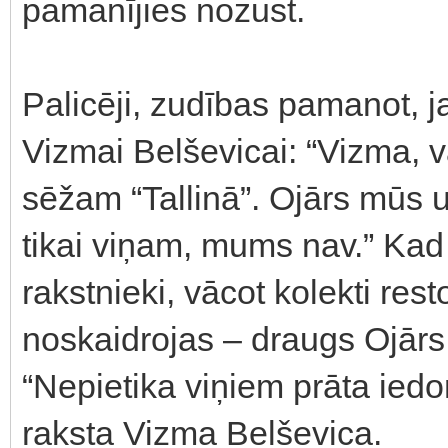
pamanījies nozust.
Palicēji, zudības pamanot, 
Vizmai Belševicai: “Vizma, v
sēžam “Tallinā”. Ojārs mūs 
tikai viņam, mums nav.” Kad 
rakstnieki, vācot kolekti res
noskaidrojas – draugs Ojārs
“Nepietika viņiem prāta iedom
raksta Vizma Belševica.