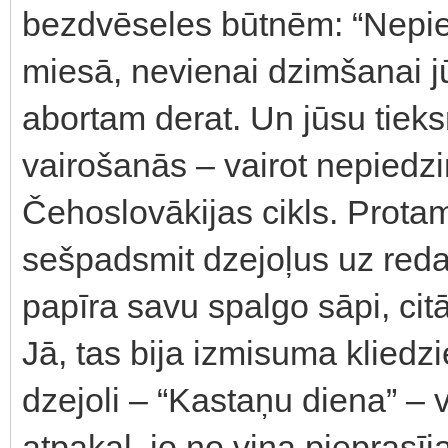
bezdvēseles būtnēm: “Nepi
miesā, nevienai dzimšanai jū
abortam derat. Un jūsu tiek
vairošanās – vairot nepiedz
Čehoslovākijas cikls. Protams
sešpadsmit dzejoļus uz redak
papīra savu spalgo sāpi, cit
Jā, tas bija izmisuma kliedzi
dzejoli – “Kastaņu diena” – 
atpakaļ, jo no viņa pieprasīj