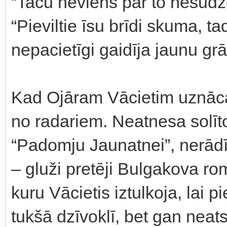
“Taču neviens par to nesūdz
“Pieviltie īsu brīdi skuma, 
nepacietīgi gaidīja jaunu gr
Kad Ojāram Vācietim uznāca
no radariem. Neatnesa solīt
“Padomju Jaunatnei”, nerādīj
– gluži pretēji Bulgakova r
kuru Vācietis iztulkoja, lai pi
tukšā dzīvoklī, bet gan neats