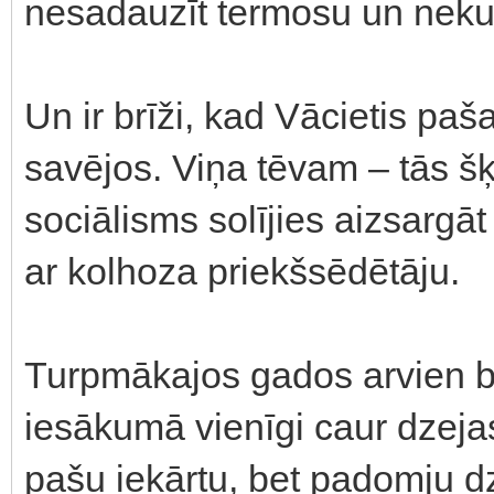
nesadauzīt termosu un neku
Un ir brīži, kad Vācietis paš
savējos. Viņa tēvam – tās šķ
sociālisms solījies aizsargā
ar kolhoza priekšsēdētāju.
Turpmākajos gados arvien bi
iesākumā vienīgi caur dzejas
pašu iekārtu, bet padomju dz