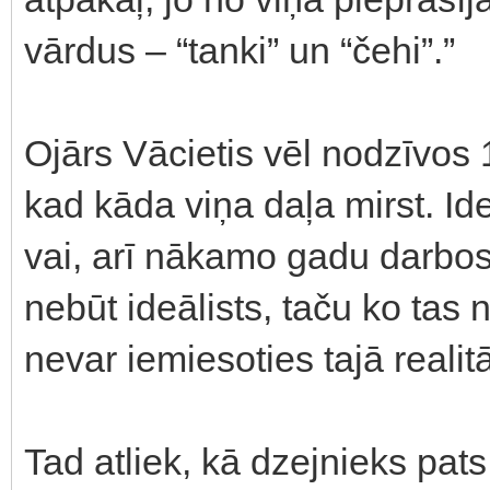
vārdus – “tanki” un “čehi”.”
Ojārs Vācietis vēl nodzīvos 1
kad kāda viņa daļa mirst. I
vai, arī nākamo gadu darbos 
nebūt ideālists, taču ko tas 
nevar iemiesoties tajā realit
Tad atliek, kā dzejnieks pats