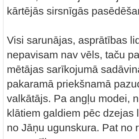
kārtējās sirsnīgās pasēdēša
Visi sarunājas, asprātības 
nepavisam nav vēls, taču pa
mētājas sarīkojumā sadāvinā
pakaramā priekšnamā pazudus
valkātājs. Pa angļu modei, 
klātiem galdiem pēc dzejas 
no Jāņu ugunskura. Pat no r