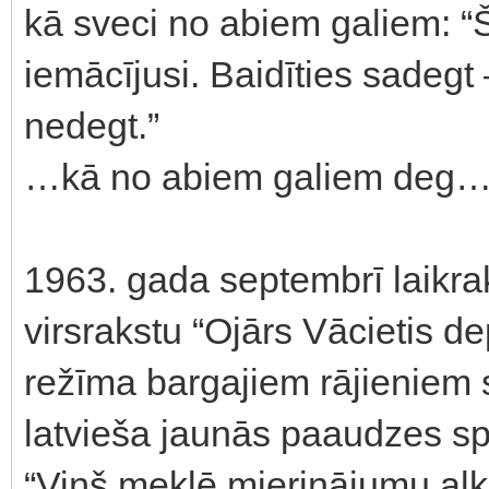
kā sveci no abiem galiem: “
iemācījusi. Baidīties sadegt
nedegt.”
…kā no abiem galiem deg
1963. gada septembrī laikrak
virsrakstu “Ojārs Vācietis de
režīma bargajiem rājieniem
latvieša jaunās paaudzes spē
“Viņš meklē mierinājumu alk