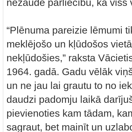
nezaudē pārliecību, ka viss 
“Plēnuma pareizie lēmumi ti
meklējošo un kļūdošos vietā
nekļūdošies,” raksta Vāciet
1964. gadā. Gadu vēlāk viņš 
un ne jau lai grautu to no ie
daudzi padomju laikā darījuš
pievienoties kam tādam, kam
sagraut, bet mainīt un uzlabo