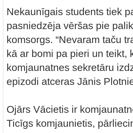
Nekaunīgais students tiek pal
pasniedzēja vēršas pie paliku
komsorgs. “Nevaram taču trau
kā ar bomi pa pieri un teikt,
komjaunatnes sekretāru izdz
epizodi atceras Jānis Plotni
Ojārs Vācietis ir komjaunatn
Ticīgs komjaunietis, pārliecin