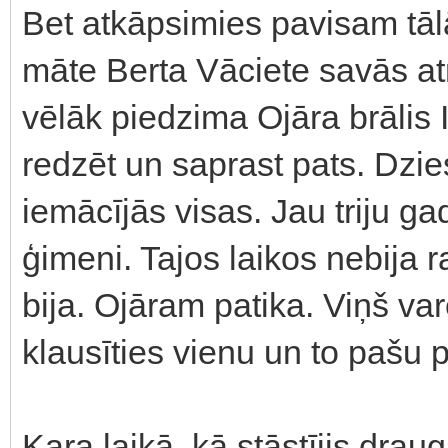
Bet atkāpsimies pavisam tā
māte Berta Vāciete savās at
vēlāk piedzima Ojāra brālis 
redzēt un saprast pats. Dzi
iemācījās visas. Jau triju g
ģimeni. Tajos laikos nebija 
bija. Ojāram patika. Viņš var
klausīties vienu un to pašu pl
Kara laikā, kā stāstījis dr