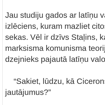
Jau studiju gados ar latīņu 
izlēciens, kuram mazliet cit
sekas. Vēl ir dzīvs Staļins,
marksisma komunisma teorija
dzejnieks pajautā latīņu val
“Sakiet, lūdzu, kā Cicerons
jautājumus?”