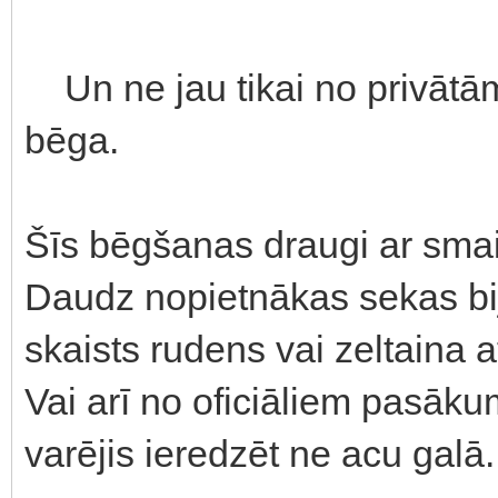
Un ne jau tikai no privātām
bēga.
Šīs bēgšanas draugi ar smai
Daudz nopietnākas sekas bij
skaists rudens vai zeltaina at
Vai arī no oficiāliem pasāku
varējis ieredzēt ne acu galā.