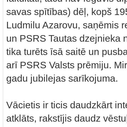
savas spītības) dēļ, kopš 19
Ludmilu Azarovu, saņēmis r
un PSRS Tautas dzejnieka 
tika turēts īsā saitē un pus
arī PSRS Valsts prēmiju. Mi
gadu jubilejas sarīkojuma.
Vācietis ir ticis daudzkārt in
atklāts, rakstījis daudz vēs