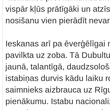
vispār kļūs prātīgāki un atzī
nosišanu vien pierādīt nevar
Ieskanas arī pa ēverģēlīgai 
pavilkta uz zoba. Tā Dubul
jaunā, talantīgā, daudzsolo
istabiņas durvis kādu laiku r
saimnieks aizbrauca uz Rīgu
pienākumu. Istabu nacionalizē