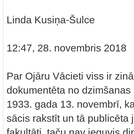
Linda Kusiņa-Šulce
12:47, 28. novembris 2018
Par Ojāru Vācieti viss ir zin
dokumentēta no dzimšanas l
1933. gada 13. novembrī, ka
sācis rakstīt un tā publicēta 
fakultāti, taču nav ieguvis 