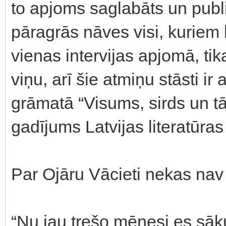
to apjoms saglabāts un publi
pāragrās nāves visi, kuriem b
vienas intervijas apjomā, tik
viņu, arī šie atmiņu stāsti ir
grāmatā “Visums, sirds un tāp
gadījums Latvijas literatūras
Par Ojāru Vācieti nekas nav
“Nu jau trešo mēnesi es sāk