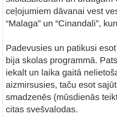
ceļojumiem dāvanai vest ve
“Malaga” un “Cinandali”, ku
Padevusies un patikusi esot a
bija skolas programmā. Pats
iekalt un laika gaitā nelieto
aizmirsusies, taču esot sajū
smadzenēs (mūsdienās teikt
citas svešvalodas.