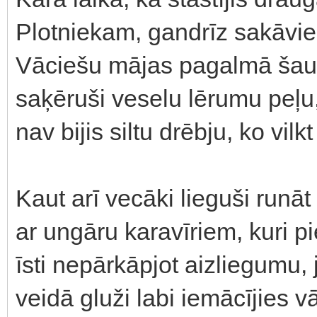
Plotniekam, gandrīz sakāvies
Vāciešu mājas pagalmā šaud
saķēruši veselu lērumu peļu,
nav bijis siltu drēbju, ko vil
Kaut arī vecāki lieguši runāt
ar ungāru karavīriem, kuri pi
īsti nepārkāpjot aizliegumu, j
veidā gluži labi iemācījies v