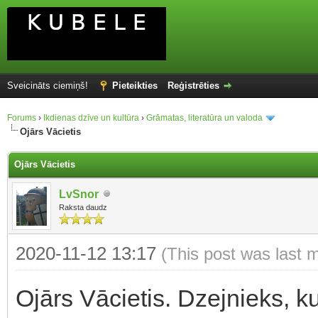
Sveicināts ciemiņš!
Pieteikties
Reģistrēties
Forums
›
Ikdienas dzīve un kultūra
›
Grāmatas, literatūra un valoda
Ojārs Vācietis
Ojārs Vācietis
LvSnor
Raksta daudz
2020-11-12 13:17
(This post was last 
Ojārs Vācietis. Dzejnieks, k