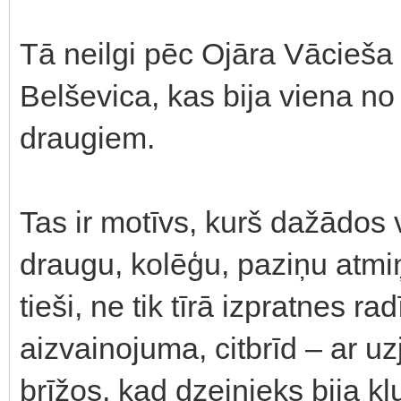
Tā neilgi pēc Ojāra Vācieša
Belševica, kas bija viena n
draugiem.
Tas ir motīvs, kurš dažādos 
draugu, kolēģu, paziņu atmiņ
tieši, ne tik tīrā izpratnes r
aizvainojuma, citbrīd – ar u
brīžos, kad dzejnieks bija 