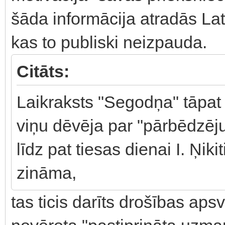
šāda informācija atradās Latv
kas to publiski neizpauda.
Citāts:
Laikraksts "Segodņa" tāpat 
viņu dēvēja par "pārbēdzēju
līdz pat tiesas dienai I. Ņik
zināma,
tas ticis darīts drošības aps