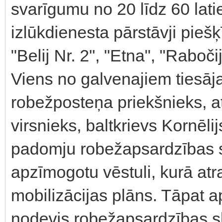
svarīgumu no 20 līdz 60 lati
izlūkdienesta pārstāvji piešķ
"Belij Nr. 2", "Etna", "Rabočij
Viens no galvenajiem tiesāj
robežposteņa priekšnieks, at
virsnieks, baltkrievs Kornēl
padomju robežapsardzības s
apzīmogotu vēstuli, kurā at
mobilizācijas plāns. Tāpat
nodevis robežapsardzības sle