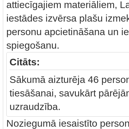
attiecīgajiem materiāliem, L
iestādes izvērsa plašu izmek
personu apcietināšana un ier
spiegošanu.
Citāts:
Sākumā aizturēja 46 person
tiesāšanai, savukārt pārējām
uzraudzība.
Noziegumā iesaistīto person