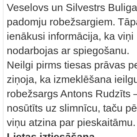
Veselovs un Silvestrs Buliga
padomju robežsargiem. Tāpa
ienākusi informācija, ka viņi 
nodarbojas ar spiegošanu.
Neilgi pirms tiesas prāvas 
ziņoja, ka izmeklēšana ieilg
robežsargs Antons Rudzīts –
nosūtīts uz slimnīcu, taču p
viņu atzina par pieskaitāmu.
Lietas iztiesāšana