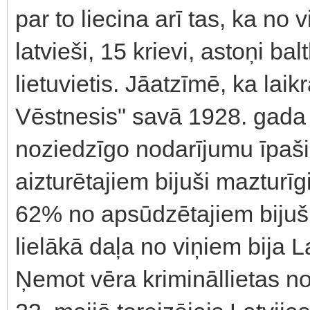
par to liecina arī tas, ka no
latvieši, 15 krievi, astoņi bal
lietuvietis. Jāatzīmē, ka laikr
Vēstnesis" savā 1928. gada 
noziedzīgo nodarījumu īpaši 
aizturētajiem bijuši mazturīgi
62% no apsūdzētajiem bijuši 
lielākā daļa no viņiem bija La
Ņemot vēra krimināllietas n