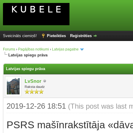
Sveicināts ciemiņš!
Pieteikties
Reģistrēties
Forums
›
Pagājības notikumi
›
Latvijas pagatne
Latvijas spiegu prāva
Latvijas spiegu prāva
LvSnor
Raksta daudz
2019-12-26 18:51
(This post was last 
PSRS mašīnrakstītāja «dāva