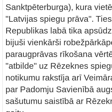
Sanktpēterburga), kura vie
"Latvijas spiegu prāva". Tie
Republikas labā tika apsūdzēt
bijuši vienkārši robežpārkāp
paraugprāvas rīkošana vēr
"atbilde" uz Rēzeknes spieg
notikumu rakstīja arī Veimār
par Padomju Savienībā augs
sašutumu saistībā ar Rēzek