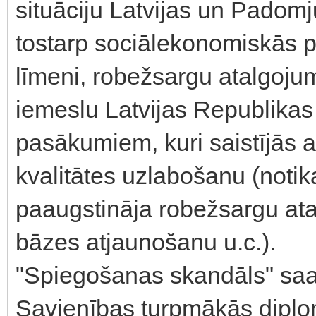
situāciju Latvijas un Padom
tostarp sociālekonomiskās p
līmeni, robežsargu atalgojum
iemeslu Latvijas Republikas I
pasākumiem, kuri saistījās 
kvalitātes uzlabošanu (notik
paaugstināja robežsargu ata
bāzes atjaunošanu u.c.).
"Spiegošanas skandāls" saa
Savienības turpmākās diplom