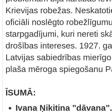
Krievijas robežas. Neskatot
oficiāli noslēgto robežlīgum
starpgadījumi, kuri nereti sk
drošības intereses. 1927. ga
Latvijas sabiedrības mierīgo 
plaša mēroga spiegošanu P
ĪSUMĀ:
Ivana Ņikitina "dāvana".