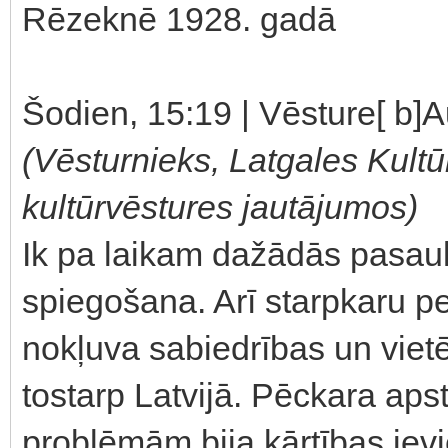
Rēzeknē 1928. gadā
Šodien, 15:19 | Vēsture[ b]A
(Vēsturnieks, Latgales Kultū
kultūrvēstures jautājumos)
Ik pa laikam dažādās pasaule
spiegošana. Arī starpkaru pe
nokļuva sabiedrības un viet
tostarp Latvijā. Pēckara ap
problēmām bija kārtības iev