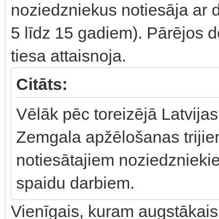
noziedzniekus notiesāja ar 
5 līdz 15 gadiem). Pārējos d
tiesa attaisnoja.
Citāts:
Vēlāk pēc toreizējā Latvij
Zemgala apžēlošanas trijie
notiesātajiem noziedznieki
spaidu darbiem.
Vienīgais, kuram augstākais 