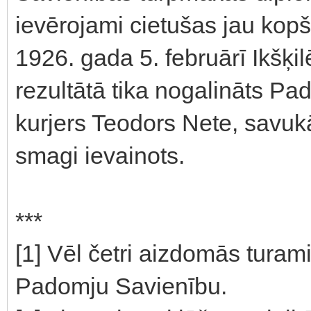
ievērojami cietušas jau ko
1926. gada 5. februārī Ikšķi
rezultātā tika nogalināts P
kurjers Teodors Nete, savuk
smagi ievainots.
***
[1] Vēl četri aizdomās turam
Padomju Savienību.