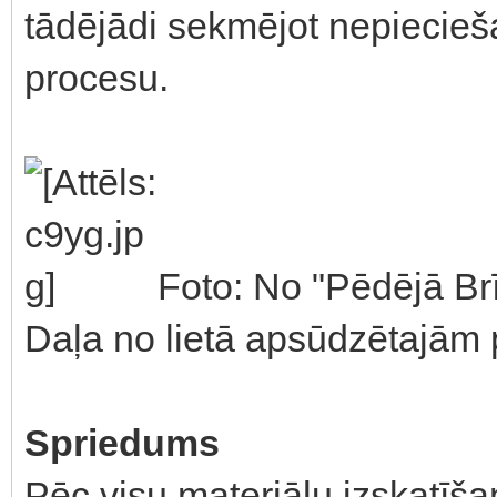
tādējādi sekmējot nepiecie
procesu.
Foto: No "Pēdējā Brī
Daļa no lietā apsūdzētajām
Spriedums
Pēc visu materiālu izskatīša