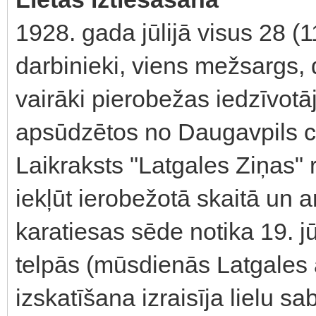
1928. gada jūlijā visus 28 
darbinieki, viens mežsargs, 
vairāki pierobežas iedzīvotāj
apsūdzētos no Daugavpils c
Laikraksts "Latgales Ziņas" r
iekļūt ierobežotā skaitā un 
karatiesas sēde notika 19. jū
telpās (mūsdienās Latgales 
izskatīšana izraisīja lielu sa