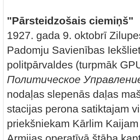
"Pārsteidzošais ciemiņš"
1927. gada 9. oktobrī Zilupe
Padomju Savienības Iekšliet
politpārvaldes (turpmāk GPU
Политическое Управлени
nodaļas slepenās daļas mašīn
stacijas perona satiktajam 
priekšniekam Kārlim Kaijam 
Armijas operatīvā štāba kapt