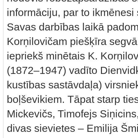
informāciju, par to ikmēnes
Savas darbības laikā padomj
Korņilovičam piešķīra segvā
iepriekš minētais K. Korņilo
(1872–1947) vadīto Dienvidk
kustības sastāvdaļa) virsniek
boļševikiem. Tāpat starp tie
Mickevičs, Timofejs Siņicins
divas sievietes – Emilija Š