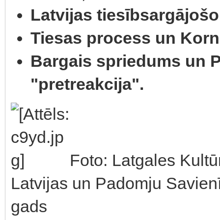
Latvijas tiesībsargājošo
Tiesas process un Kornē
Bargais spriedums un 
"pretreakcija".
Foto: Latgales Kult
Latvijas un Padomju Savienī
gads