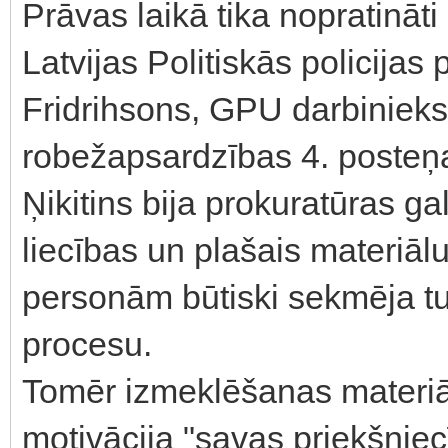
Prāvas laikā tika nopratināti 
Latvijas Politiskās policijas
Fridrihsons, GPU darbinieks 
robežapsardzības 4. posteņa p
Ņikitins bija prokuratūras ga
liecības un plašais materiāl
personām būtiski sekmēja 
procesu.
Tomēr izmeklēšanas materiālo
motivācija "savas priekšnie