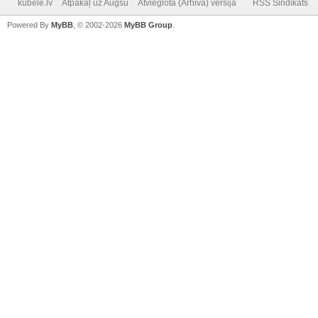
kubele.lv
Atpakaļ uz Augšu
Atvieglotā (Arhiva) versija
RSS Sindikāts
Powered By
MyBB
, © 2002-2026
MyBB Group
.