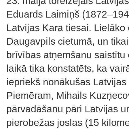
23. maijā toreizējais Latvija
Eduards Laimiņš (1872–1945)
Latvijas Kara tiesai. Lielāk
Daugavpils cietumā, un tik
brīvības atņemšanu saistītu 
laikā tika konstatēts, ka va
iepriekš nonākušas Latvijas 
Piemēram, Mihails Kuzņecov
pārvadāšanu pāri Latvijas un
pierobežas joslas (15 kilome