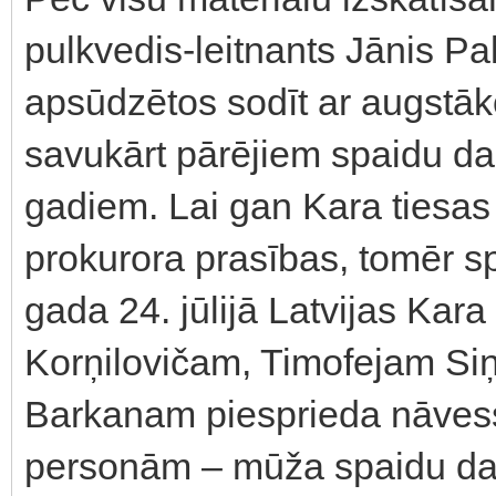
pulkvedis-leitnants Jānis Pa
apsūdzētos sodīt ar augstā
savukārt pārējiem spaidu da
gadiem. Lai gan Kara tiesas 
prokurora prasības, tomēr s
gada 24. jūlijā Latvijas Kar
Korņilovičam, Timofejam Si
Barkanam piesprieda nāves
personām – mūža spaidu dar