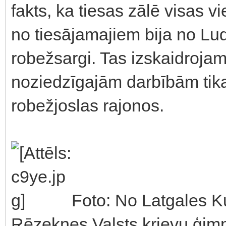
fakts, ka tiesas zālē visas v
no tiesājamajiem bija no Lud
robežsargi. Tas izskaidrojams
noziedzīgajām darbībām tika
robežjoslas rajonos.
Foto: No Latgales K
Rēzeknes Valsts krievu ģimn