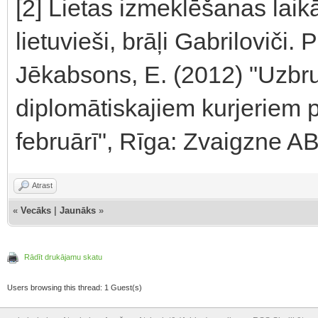
[2] Lietas izmeklēšanas laikā
lietuvieši, brāļi Gabriloviči
Jēkabsons, E. (2012) "Uzb
diplomātiskajiem kurjeriem p
februārī", Rīga: Zvaigzne A
Atrast
«
Vecāks
|
Jaunāks
»
Rādīt drukājamu skatu
Users browsing this thread: 1 Guest(s)