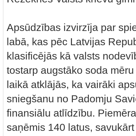
Apsūdzības izvirzīja par s
labā, kas pēc Latvijas Repu
klasificējās kā valsts node
tostarp augstāko soda mēru 
laikā atklājās, ka vairāki ap
sniegšanu no Padomju Savi
finansiālu atlīdzību. Piemē
saņēmis 140 latus, savukārt 