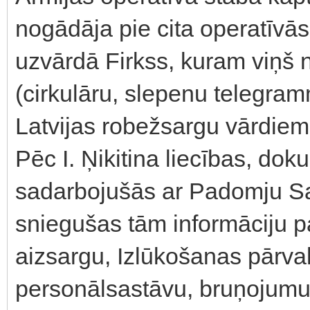
nogādāja pie cita operatīvā
uzvārdā Firkss, kuram viņ
(cirkulāru, slepenu telegram
Latvijas robežsargu vārdiem
Pēc I. Ņikitina liecības, do
sadarbojušās ar Padomju Sa
sniegušas tām informāciju pa
aizsargu, Izlūkošanas pārval
personālsastāvu, bruņojumu, 