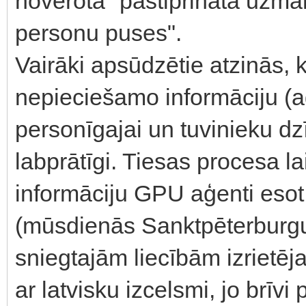
novērota "pastiprināta uzm
personu puses".
Vairāki apsūdzētie atzinās, k
nepieciešamo informāciju (a
personīgajai un tuvinieku dzī
labprātīgi. Tiesas procesa l
informāciju GPU aģenti esot
(mūsdienās Sanktpēterburgu)
sniegtajām liecībām izrietēja
ar latvisku izcelsmi, jo brīvi