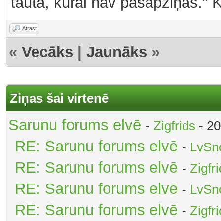
tauta, kurai nav pašapziņas." 
Atrast
«
Vecāks
|
Jaunāks
»
Ziņas šai virtenē
Sarunu forums elvē
-
Zigfrids
- 20
RE: Sarunu forums elvē
-
LvSn
RE: Sarunu forums elvē
-
Zigfr
RE: Sarunu forums elvē
-
LvSn
RE: Sarunu forums elvē
-
Zigfr