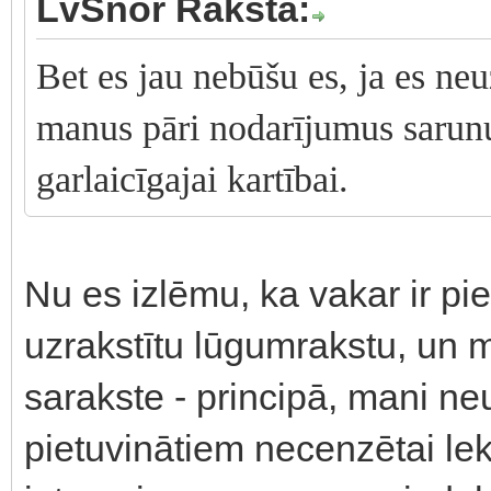
LvSnor Raksta:
Bet es jau nebūšu es, ja es ne
manus pāri nodarījumus sarun
garlaicīgajai kartībai.
Nu es izlēmu, ka vakar ir pi
uzrakstītu lūgumrakstu, un 
sarakste - principā, mani ne
pietuvinātiem necenzētai l