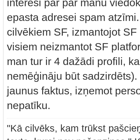
interesi par par manu viedokli
epasta adresei spam atzīmi
cilvēkiem SF, izmantojot SF 
visiem neizmantot SF platfo
man tur ir 4 dažādi profili, ka
nemēģināju būt sadzirdēts)
jaunus faktus, izņemot perso
nepatīku.
"Kā cilvēks, kam trūkst pašcieņ