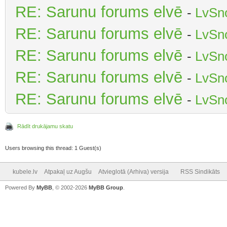
RE: Sarunu forums elvē
-
LvSn
RE: Sarunu forums elvē
-
LvSn
RE: Sarunu forums elvē
-
LvSn
RE: Sarunu forums elvē
-
LvSn
RE: Sarunu forums elvē
-
LvSn
Rādīt drukājamu skatu
Users browsing this thread: 1 Guest(s)
kubele.lv
Atpakaļ uz Augšu
Atvieglotā (Arhiva) versija
RSS Sindikāts
Powered By
MyBB
, © 2002-2026
MyBB Group
.