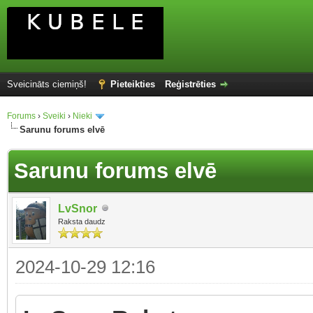
Sveicināts ciemiņš!
Pieteikties
Reģistrēties
Forums
›
Sveiki
›
Nieki
Sarunu forums elvē
Sarunu forums elvē
LvSnor
Raksta daudz
2024-10-29 12:16